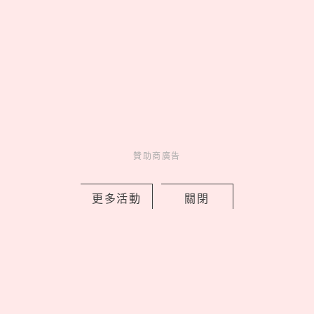
最受小寶貝歡迎的「7款安
撫玩偶」Jellycat、豆豆安
撫兔解放媽媽雙手！
新手媽媽必存！一張圖解
決「1～2歲寶寶的7日菜
單」，免動腦食譜懶人計
劃表
贊助商廣告
更多活動
關閉
贊助商廣告
來點生活新靈感
妞新聞YT訂起來！