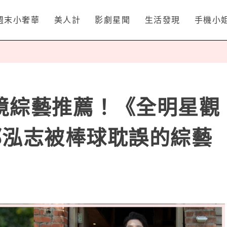
週末小奢華
美人計
影劇星聞
生活發現
手機小
實境綜藝推薦！《全明星觀
郭泓志被棒球耽誤的綜藝