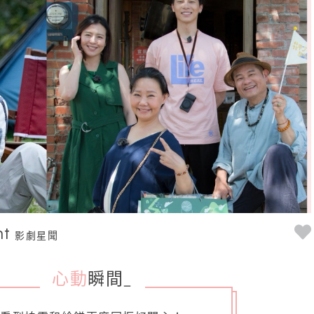
nt
影劇星聞
心動
瞬間
_