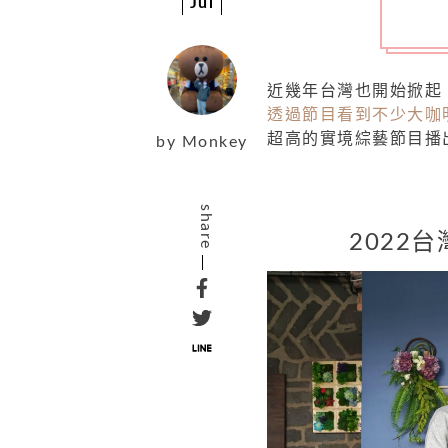
Jul
近幾年台灣也開始掀起
透過節目看到不少大咖
超高的實境綜藝節目播
by
Monkey
share
2022