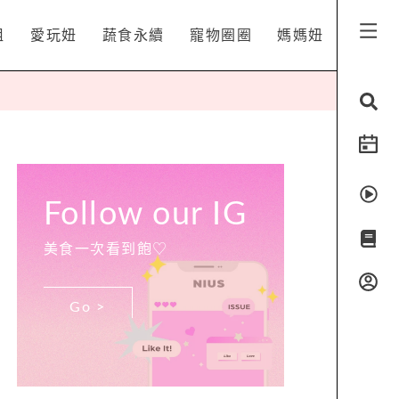
姐
愛玩妞
蔬食永續
寵物圈圈
媽媽妞
Follow our IG
美食一次看到飽♡
Go >