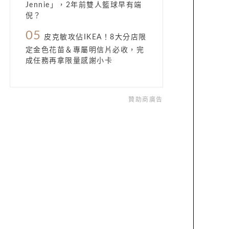
Jennie」，2年前雙人籃球早有端
倪？
05
皮克敏攻佔IKEA！8大分店限
定金色花苗＆專屬明信片必收，完
成任務再拿限量感謝小卡
贊助商廣告