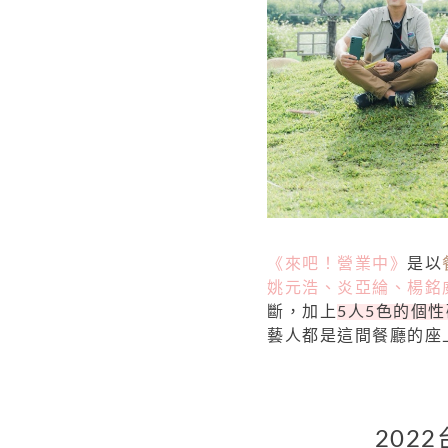
《來吧！營業中》
是以
姚元浩、炎亞綸、楊銘
斷，加上
5人5色的個
藝人都是這間餐廳的座
202