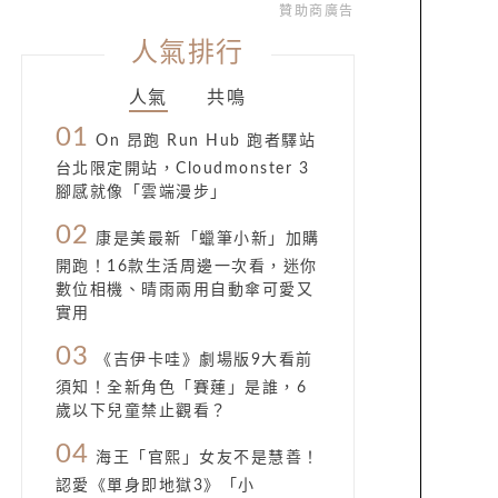
贊助商廣告
人氣排行
人氣
共鳴
01
On 昂跑 Run Hub 跑者驛站
台北限定開站，Cloudmonster 3
腳感就像「雲端漫步」
02
康是美最新「蠟筆小新」加購
開跑！16款生活周邊一次看，迷你
數位相機、晴雨兩用自動傘可愛又
實用
03
《吉伊卡哇》劇場版9大看前
須知！全新角色「賽蓮」是誰，6
歲以下兒童禁止觀看？
04
海王「官熙」女友不是慧善！
認愛《單身即地獄3》「小