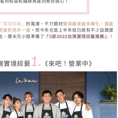
看到柏霖和綸鎂再度同框好開心！
「實境綜藝」
的風潮，不只題材
變得越來越多樣化，還能
明星的另外一面
。而今年光是上半年就已經有不少話題度
出，爆米花小姐準備了
「5部2022台灣實境綜藝推薦」
！
1.
台灣實境綜藝
《來吧！營業中》