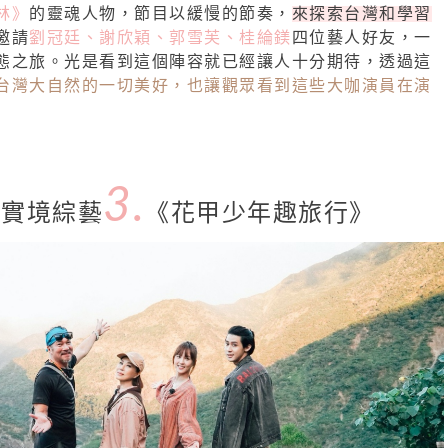
林》
的靈魂人物，節目以緩慢的節奏，
來探索台灣和學習
邀請
劉冠廷、謝欣穎、郭雪芙、桂綸鎂
四位藝人好友，一
態之旅。光是看到這個陣容就已經讓人十分期待，透過這
台灣大自然的一切美好，也讓觀眾看到這些大咖演員在演
3.
灣實境綜藝
《花甲少年趣旅行》