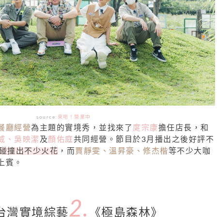
source:
來吧！營業中
餐廳經營
為主題的實境秀，並找來了
庹宗康
擔任店長，和
威、吳映潔
及
顏佑庭
共同經營。節目於3月播出之後好評不
性碰撞出不少火花
，而
賈靜雯、溫昇豪、修杰楷
等不少大咖
上賓。
2.
2台灣實境綜藝
《極島森林》