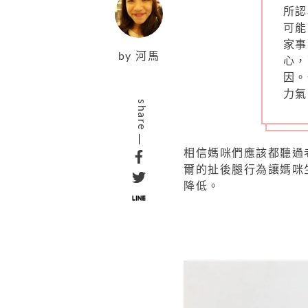
所認
可能
家事
by
河馬
心，
因。
力氣
share
相信媽咪們應該都聽過
爾的扯後腿行為讓媽咪
降低。