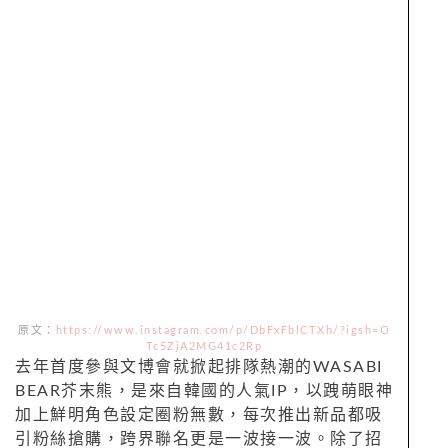
原文：
https://www.instagram.com/p/DbFxFblCTXh/?igsh=O
Tc5ZjA2MG41c2Rp
去年首度參與文博會就掀起排隊熱潮的WASABI
BEAR芥末熊，是來自韓國的人氣IP，以跩萌眼神
加上鮮明角色設定圈粉無數，每次推出新品都吸
引粉絲搶購，跨界聯名更是一波接一波。除了招