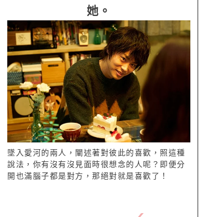
她。
墜入愛河的兩人，闡述著對彼此的喜歡，照這種
說法，你有沒有沒見面時很想念的人呢？即便分
開也滿腦子都是對方，那絕對就是喜歡了！