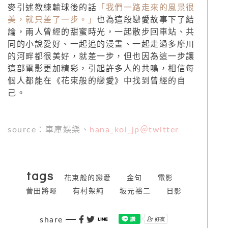
麥引述教練輸球後的話
「我們一路走來的風景很
美，就只差了一步。」
也為這段戀愛故事下了結
論，兩人曾經的甜蜜時光，一起散步回車站、共
同的小說愛好、一起追的漫畫、一起走過多摩川
的河畔都很美好，就差一步，但也因為這一步讓
這部電影更加精彩，引起許多人的共鳴，相信每
個人都能在《花束般的戀愛》中找到曾經的自
己。
source：車庫娛樂、
hana_koi_jp＠twitter
tags
花束般的戀愛
金句
電影
菅田將暉
有村架純
坂元裕二
日影
share