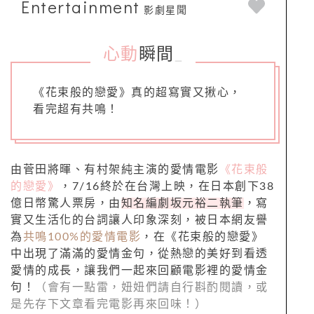
Entertainment
影劇星聞
心動
瞬間
_
《花束般的戀愛》真的超寫實又揪心，
看完超有共鳴！
由菅田將暉、有村架純主演的愛情電影
《花束般
的戀愛》
，7/16終於在台灣上映，在日本創下38
億日幣驚人票房，由
知名編劇坂元裕二執筆
，寫
實又生活化的台詞讓人印象深刻，被日本網友譽
為
共鳴100%的愛情電影
，在《花束般的戀愛》
中出現了滿滿的愛情金句，從熱戀的美好到看透
愛情的成長，讓我們一起來回顧電影裡的愛情金
句！
（會有一點雷，妞妞們請自行斟酌閱讀，或
是先存下文章看完電影再來回味！）