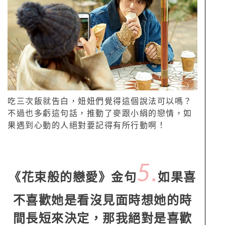
吃三次飯就告白，妞妞們覺得這個說法可以嗎？
不過也多虧這句話，推動了麥跟小絹的戀情，如
果遇到心動的人絕對要記得有所行動啊！
5.
《花束般的戀愛》金句
如果喜
不喜歡她是看沒見面時想她的時
間長短來決定，那我絕對是喜歡