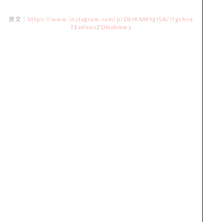
原文：
https://www.instagram.com/p/DbIKNMYgI5A/?igsh=e
TExdmxsZDNobmwy