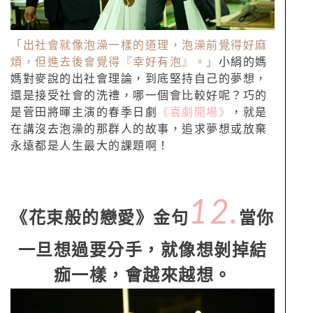
「出社會就像泡澡一樣的道理，泡澡前覺得好麻
煩，但進去後會覺得『幸好有泡』。」
小絹的媽
媽對麥說的出社會理論，到底堅持自己的夢想，
還是接受社會的洗禮，哪一個會比較好呢？巧的
是菅田將暉主演的春季日劇
《喜劇開場》
，就是
在講沒去泡澡的那群人的故事，追求夢想或放棄
永遠都是人生最大的課題啊！
12.
《花束般的戀愛》金句
當你
一旦想過要分手，就像想剝掉結
痂一樣，會越來越想。