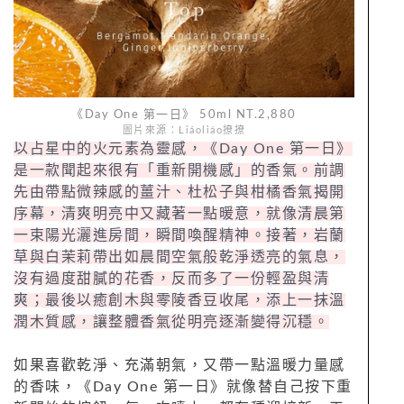
《Day One 第一日》 50ml NT.2,880
圖片來源：Liáoliáo撩撩
以占星中的火元素為靈感，《Day One 第一日》
是一款聞起來很有「重新開機感」的香氣。前調
先由帶點微辣感的薑汁、杜松子與柑橘香氣揭開
序幕，清爽明亮中又藏著一點暖意，就像清晨第
一束陽光灑進房間，瞬間喚醒精神。接著，岩蘭
草與白茉莉帶出如晨間空氣般乾淨透亮的氣息，
沒有過度甜膩的花香，反而多了一份輕盈與清
爽；最後以癒創木與零陵香豆收尾，添上一抹溫
潤木質感，讓整體香氣從明亮逐漸變得沉穩。
如果喜歡乾淨、充滿朝氣，又帶一點溫暖力量感
的香味，《Day One 第一日》就像替自己按下重