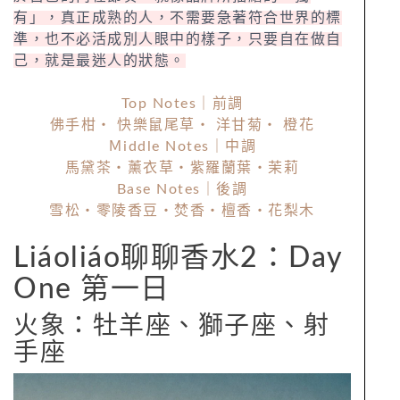
有」，真正成熟的人，不需要急著符合世界的標
準，也不必活成別人眼中的樣子，只要自在做自
己，就是最迷人的狀態。
Top Notes｜前調
佛手柑・ 快樂鼠尾草・ 洋甘菊・ 橙花
Ｍiddle Notes｜中調
馬黛茶・薰衣草・紫羅蘭葉・茉莉
Base Notes｜後調
雪松・零陵香豆・焚香・檀香・花梨木
Liáoliáo聊聊香水2：Day
One 第一日
火象：牡羊座、獅子座、射
手座