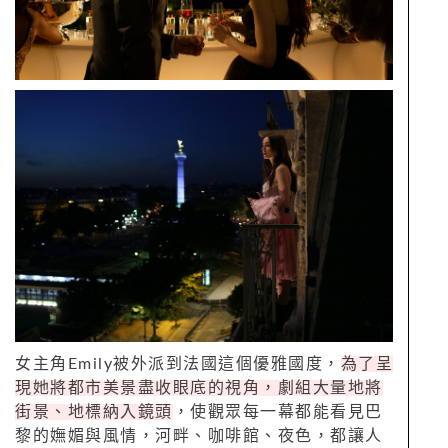
女主角Emily被外派到法國這個優雅國度，
為了呈
現她將都市美景盡收眼底的視角，劇組大量地將
街景、地標納入鏡頭
，使觀眾每一幕都能看見巴
黎的嫵媚與風情，河畔、咖啡館、夜色，都讓人