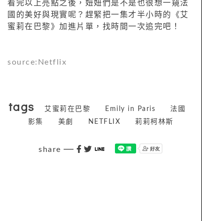
看完以上亮點之後，妞妞們是不是也很想一窺法
國的美好與現實呢？趕緊把一集才半小時的《艾
蜜莉在巴黎》加進片單，找時間一次追完吧！
source:Netflix
tags
艾蜜莉在巴黎
Emily in Paris
法國
影集
美劇
NETFLIX
莉莉柯林斯
share