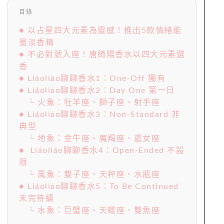
目錄
● 以占星四大元素為靈感！推出5款情緒能
量淡香精
● 不必對號入座！唐綺陽香水以四大元素選
香
● Liáoliáo聊聊香水1：One-Off 獨有
● Liáoliáo聊聊香水2：Day One 第一日
└ 火象：牡羊座、獅子座、射手座
● Liáoliáo聊聊香水3：Non-Standard 非
典型
└ 地象：金牛座、魔羯座、處女座
● Liáoliáo聊聊香水4：Open-Ended 不設
限
└ 風象：雙子座、天秤座、水瓶座
● Liáoliáo聊聊香水5：To Be Continued
未完待續
└ 水象：巨蟹座、天蠍座、雙魚座