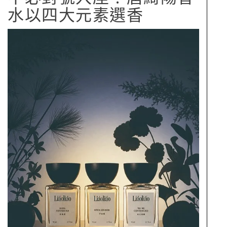
水以四大元素選香