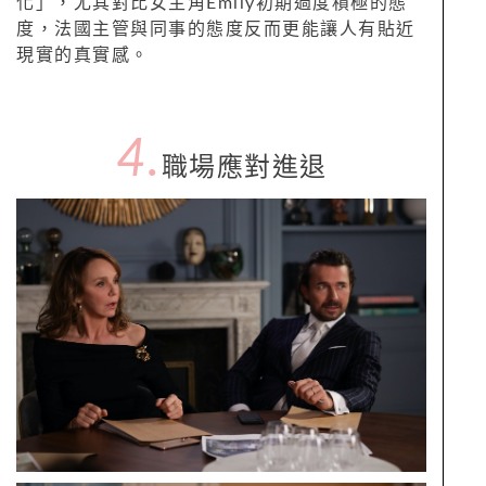
化」，尤其對比女主角Emily初期過度積極的態
度，法國主管與同事的態度反而更能讓人有貼近
現實的真實感。
4.
職場應對進退