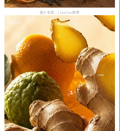
圖片來源：Liáoliáo撩撩