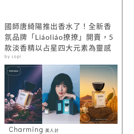
國師唐綺陽推出香水了！全新香
氛品牌「Liáoliáo撩撩」開賣，5
款淡香精以占星四大元素為靈感
by
copi
Charming
美人計