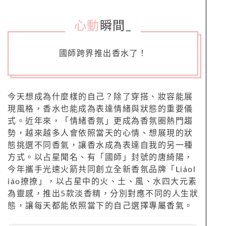
心動
瞬間
_
國師跨界推出香水了！
今天想成為什麼樣的自己？除了穿搭、妝容能展
現風格，香水也能成為表達情緒與狀態的重要儀
式。近年來，「情緒香氛」更成為香氛圈熱門趨
勢，越來越多人會依照當天的心情、想展現的狀
態挑選不同香氣，讓香水成為表達自我的另一種
方式。以占星聞名、有「國師」封號的唐綺陽，
今年攜手光速火箭共同創立全新香氛品牌「Liáol
iáo撩撩」，以占星中的火、土、風、水四大元素
為靈感，推出5款淡香精，分別對應不同的人生狀
態，讓每天都能依照當下的自己選擇專屬香氣。