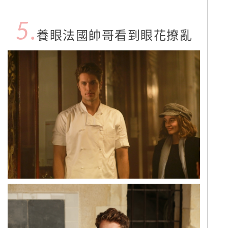
5.
養眼法國帥哥看到眼花撩亂