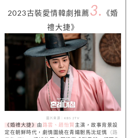
3.
2023古裝愛情韓劇推薦
《婚
禮大捷》
圖片來源：KBS 2TV
《婚禮大捷》
由
路雲、趙怡賢
主演，故事背景設
定在朝鮮時代，劇情圍繞在青孀駙馬沈炡㥥
（路