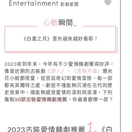
Entertainment
影劇星聞
心動
瞬間
_
《白晝之月》意外越來越好看耶！
2023來到年末，今年有不少愛情韓劇獲得好評，
像是近期的古裝劇
《戀人》、《青春月譚》
爆米
花小姐都很愛，從宮廷奇幻到愛情冒險，每一部
都有其獨特之處，劇迷不僅能夠沉浸在古代的歷
史背景中，還能夠感受愛情的深刻與浪漫，下列
盤點
10部古裝愛情韓劇推薦
，你最喜歡哪一部？
1.
2023古裝愛情韓劇推薦
《白