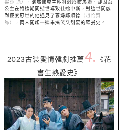
雲飾 演）
，講述他原本即將變成駙馬爺，卻因為
公主在婚禮期間逝世導致仕途中斷，對這世間感
到極度厭世的他遇見了寡婦鄭順德
（趙怡賢
飾）
，兩人開起一連串搞笑又甜蜜的羅曼史。
4.
2023古裝愛情韓劇推薦
《花
書生熱愛史》