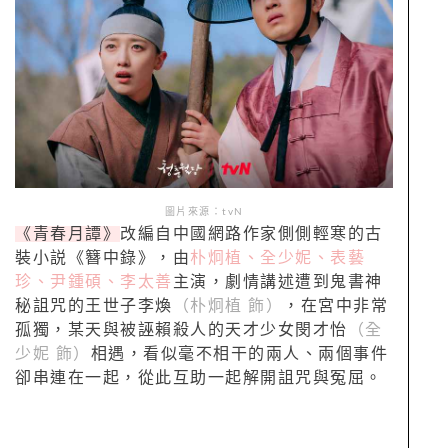
圖片來源：tvN
《青春月譚》
改編自中國網路作家側側輕寒的古
裝小説《簪中錄》，由
朴炯植、全少妮、表藝
珍、尹鍾碩、李太善
主演，劇情講述遭到鬼書神
秘詛咒的王世子李煥
（朴炯植 飾）
，在宮中非常
孤獨，某天與被誣賴殺人的天才少女閔才怡
（全
少妮 飾）
相遇，看似毫不相干的兩人、兩個事件
卻串連在一起，從此互助一起解開詛咒與冤屈。