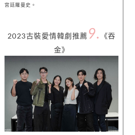
宮廷羅曼史。
9.
2023古裝愛情韓劇推薦
《吞
金》