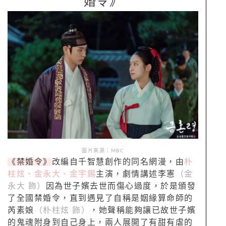
婚令》
圖片來源：MBC
《禁婚令》
改編自千智慧創作的同名網漫，由
朴
柱炫、金永大、金宇錫
主演，劇情講述李憲
（金
永大 飾）
因為世子嬪去世而傷心過度，於是頒發
了全國禁婚令，直到遇見了自稱是姻緣算命師的
芮素娘
（朴柱炫 飾）
，她聲稱能夠讓已故世子嬪
的鬼魂附身到自己身上，兩人展開了有甜有虐的