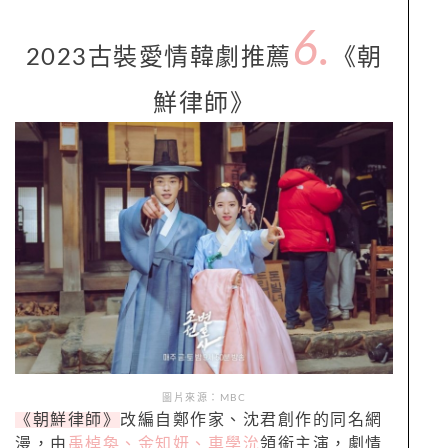
6.
2023古裝愛情韓劇推薦
《朝
鮮律師》
圖片來源：MBC
《朝鮮律師》
改編自鄭作家、沈君創作的同名網
漫，由
禹棹奐、金知妍、車學沇
領銜主演，劇情