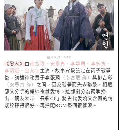
圖片來源：MBC
《戀人》
由
南宮珉、安恩真、李學周、李多寅、
李清娥、金允宇
主演，故事背景設定在丙子戰爭
後，講述神秘男子李張灦
（南宮珉 飾）
與柳吉彩
（安恩真 飾）
之間，因為戰爭而失去聯繫、相遇
卻又分手的錯綜複雜愛情。這部劇分為兩季播
出，網友表示「長彩CP」將古代委婉又含蓄的情
感詮釋得很好，再搭配BGM整個很催淚。