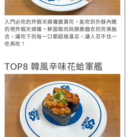
入門必吃的炸蝦天婦羅握壽司，能吃到外酥內嫩
的現炸蝦天婦羅。鮮甜蝦肉與酥脆麵衣的完美融
合，讓吃下的每一口都超級滿足，讓人忍不住一
吃再吃！
TOP8 韓風辛味花蛤軍艦