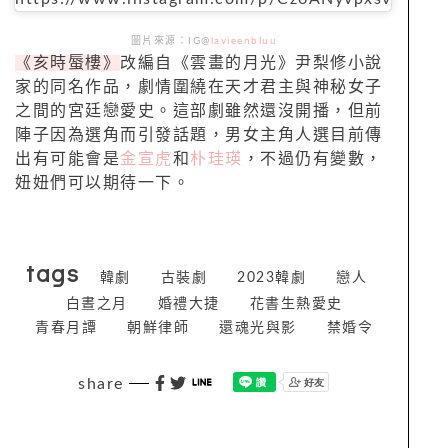
圖片來源：IG@
lavieenbluu
《亥時蜃樓》
改編自《雲畫的月光》尹梨修小說
家的同名作品，劇情圍繞在天才君主與神秘女子
之間的宮廷戀愛史。這部劇雖然還沒開播，但前
陣子因為選角而引發話題，男女主角人選目前傳
出有可能會是
金宣虎
和
朴珪瑛
，不過仍有變數，
妞妞們可以期待一下。
tags
韓劇
古裝劇
2023韓劇
戀人
白晝之月
婚禮大捷
花書生熱愛史
青春月譚
朝鮮律師
還魂光與影
禁婚令
share