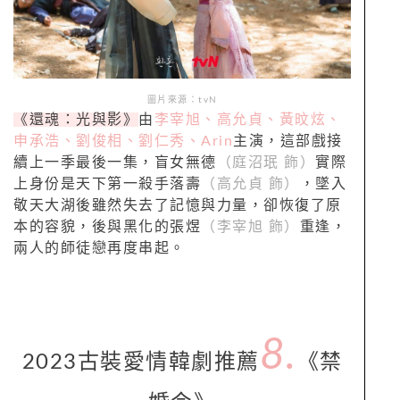
圖片來源：tvN
《還魂：光與影》
由
李宰旭、高允貞、黃旼炫、
申承浩、劉俊相、劉仁秀、Arin
主演，這部戲接
續上一季最後一集，盲女無德
（庭沼珉 飾）
實際
上身份是天下第一殺手落壽
（高允貞 飾）
，墜入
敬天大湖後雖然失去了記憶與力量，卻恢復了原
本的容貌，後與黑化的張煜
（李宰旭 飾）
重逢，
兩人的師徒戀再度串起。
8.
2023古裝愛情韓劇推薦
《禁