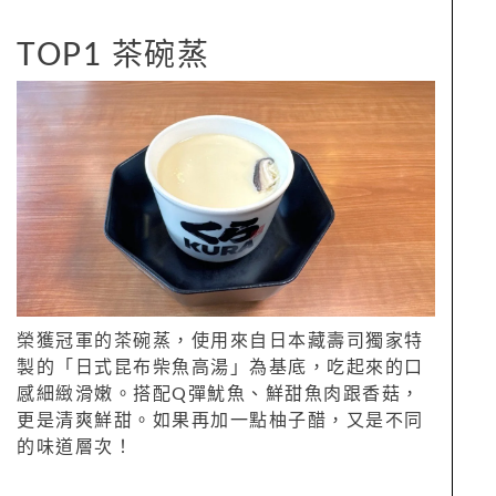
TOP1 茶碗蒸
榮獲冠軍的茶碗蒸，使用來自日本藏壽司獨家特
製的「日式昆布柴魚高湯」為基底，吃起來的口
感細緻滑嫩。搭配Q彈魷魚、鮮甜魚肉跟香菇，
更是清爽鮮甜。如果再加一點柚子醋，又是不同
的味道層次！