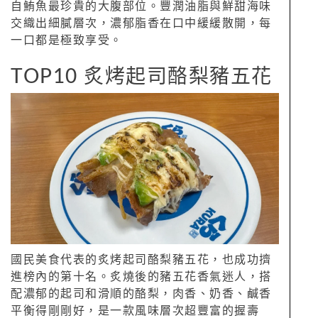
自鮪魚最珍貴的大腹部位。豐潤油脂與鮮甜海味
交織出細膩層次，濃郁脂香在口中緩緩散開，每
一口都是極致享受。
TOP10 炙烤起司酪梨豬五花
國民美食代表的炙烤起司酪梨豬五花，也成功擠
進榜內的第十名。炙燒後的豬五花香氣迷人，搭
配濃郁的起司和滑順的酪梨，肉香、奶香、鹹香
平衡得剛剛好，是一款風味層次超豐富的握壽