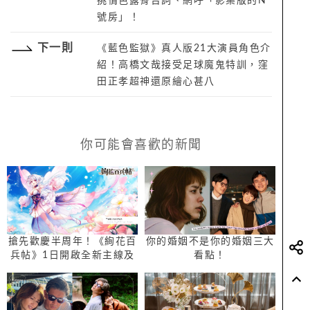
挑情色露骨台詞、網呼「影集版的N
號房」！
下一則
《藍色監獄》真人版21大演員角色介
紹！高橋文哉接受足球魔鬼特訓，窪
田正孝超神還原繪心甚八
你可能會喜歡的新聞
搶先歡慶半周年！《絢花百
你的婚姻不是你的婚姻三大
兵帖》1日開啟全新主線及
看點！
系列慶祝活動 絢花祭卡池
「凝澤（絢花武裝）」限時
登場