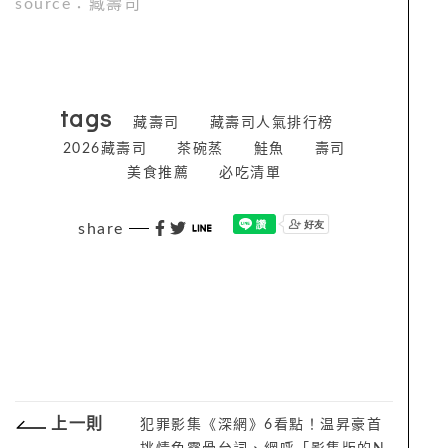
source：藏壽司
tags
藏壽司
藏壽司人氣排行榜
2026藏壽司
茶碗蒸
鮭魚
壽司
美食推薦
必吃清單
share
上一則
犯罪影集《深網》6看點！温昇豪首