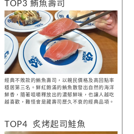
TOP3 鮪魚壽司
經典不敗款的鮪魚壽司，以親民價格及高回點率
穩居第三名。鮮紅飽滿的鮪魚散發出自然的海洋
鮮香，隨著咀嚼釋放出的濃郁鮮味，也讓人越吃
越喜歡，難怪會是藏壽司歷久不衰的經典品項。
TOP4 炙烤起司鮭魚