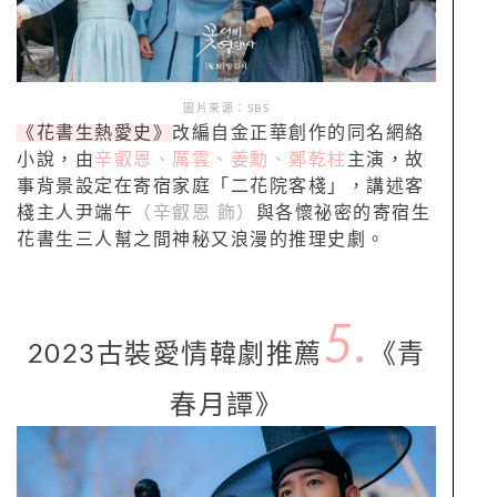
圖片來源：SBS
《花書生熱愛史》
改編自金正華創作的同名網絡
小說，由
辛叡恩、厲雲、姜勳、鄭乾柱
主演，故
事背景設定在寄宿家庭「二花院客棧」，講述客
棧主人尹端午
（辛叡恩 飾）
與各懷祕密的寄宿生
花書生三人幫之間神秘又浪漫的推理史劇。
5.
2023古裝愛情韓劇推薦
《青
春月譚》