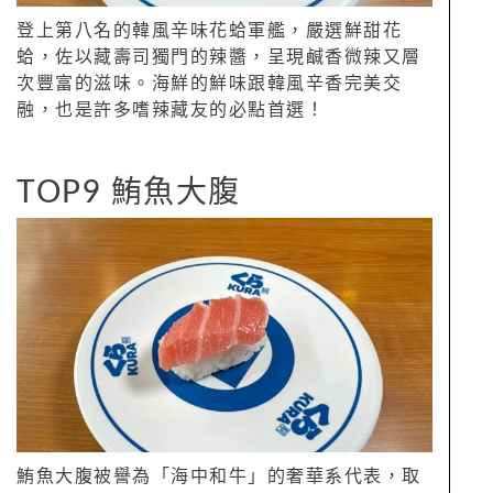
登上第八名的韓風辛味花蛤軍艦，嚴選鮮甜花
蛤，佐以藏壽司獨門的辣醬，呈現鹹香微辣又層
次豐富的滋味。海鮮的鮮味跟韓風辛香完美交
融，也是許多嗜辣藏友的必點首選！
TOP9 鮪魚大腹
鮪魚大腹被譽為「海中和牛」的奢華系代表，取