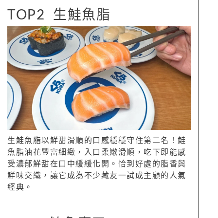
TOP2 生鮭魚脂
生鮭魚脂以鮮甜滑順的口感穩穩守住第二名！鮭
魚脂油花豐富細緻，入口柔嫩滑順，吃下即能感
受濃郁鮮甜在口中緩緩化開。恰到好處的脂香與
鮮味交織，讓它成為不少藏友一試成主顧的人氣
經典。