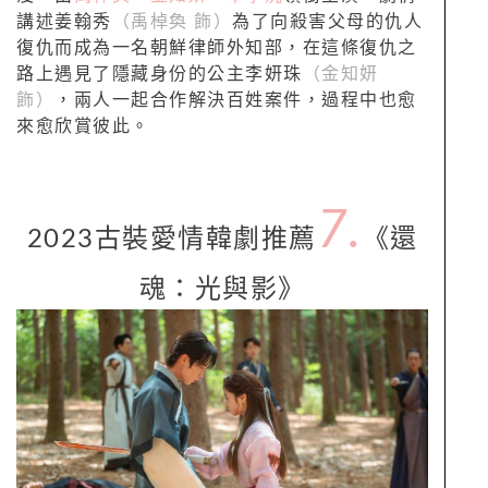
講述姜翰秀
（禹棹奐 飾）
為了向殺害父母的仇人
復仇而成為一名朝鮮律師外知部，在這條復仇之
路上遇見了隱藏身份的公主李妍珠
（金知妍
飾）
，兩人一起合作解決百姓案件，過程中也愈
來愈欣賞彼此。
7.
2023古裝愛情韓劇推薦
《還
魂：光與影》