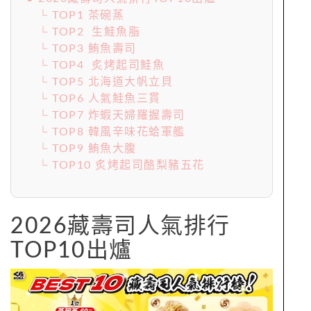
└ TOP1 茶碗蒸
└ TOP2 生鮭魚脂
└ TOP3 鮪魚壽司
└ TOP4 炙烤起司鮭魚
└ TOP5 北海道大帆立貝
└ TOP6 人氣鮭魚三貫
└ TOP7 炸蝦天婦羅握壽司
└ TOP8 韓風辛味花蛤軍艦
└ TOP9 鮪魚大腹
└ TOP10 炙烤起司酪梨豬五花
2026藏壽司人氣排行
TOP10出爐