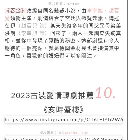
圖片來源：Netflix
《吞金》
改編自同名懸疑小說，由
李宰旭、趙寶
兒
領銜主演，劇情結合了宮廷與懸疑元素，講述
在伊
（趙寶兒 飾）
某天失蹤多年的同父異母弟弟
洪朗
（李宰旭 飾）
回來了，兩人一起調查失蹤真
相，並從中發現了殘酷的秘密。這部劇還有令人
期待的一個亮點，就是傳聞金材昱也會接演其中
一角色，喜歡他的妞妞們可以多關注。
10.
2023古裝愛情韓劇推薦
《亥時蜃樓》
https://www.instagram.com/p/CT6fFlYh2W6
圖片來源：IG@
seonho__kim
https://www.instagram.com/p/Cz6ANyvpxsv