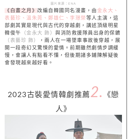
圖片來源：ENA
《白晝之月》
改編自韓國同名漫畫，由
金永大、
表藝珍、溫朱莞、鄭雄仁、李璟榮
等人主演，這
部劇其實是現代與古代的穿越劇，講述頂級明星
韓俊午
（金永大 飾）
與消防救援隊員出身的保鑣
（表藝珍 飾）
，兩人在一場墜車事故後穿越，展
開一段奇幻又驚悚的愛情。前期雖然劇情步調緩
慢，會讓人有點看不懂，但後期諸多鋪陳解疑後
會發現越來越好看。
2.
2023古裝愛情韓劇推薦
《戀
人》