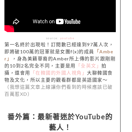
source:
youtube
第一名終於出現啦！訂閱數已經達到97萬人次，
即將破100萬的冠軍就是女團f(x)的成員
「Ambe
r」
，身為美籍華裔的Amber所上傳的影片跟剛剛
的10到2名完全不同，主要是用
「全英文」
拍
攝，還會用
「在韓國的外國人視角」
大聊韓國食
物及文化，所以主要的觀看群都是英語國家～
（我想這篇文章上線讓你們看到的時候應該已破
百萬惹XD）
番外篇：最新著迷於YouTube的
藝人！