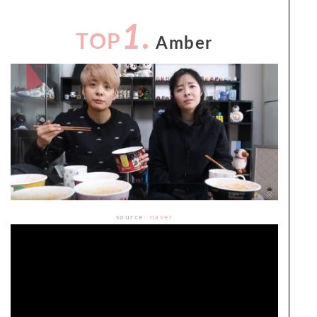
1.
TOP
Amber
source:
naver