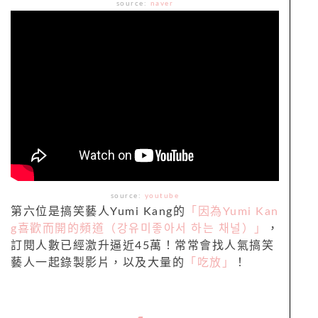
source:
naver
source:
youtube
第六位是搞笑藝人Yumi Kang的
「因為Yumi Kan
g喜歡而開的頻道（강유미좋아서 하는 채널）」
，
訂閱人數已經激升逼近45萬！常常會找人氣搞笑
藝人一起錄製影片，以及大量的
「吃放」
！