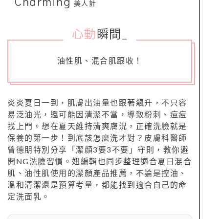
Charming
美人計
心動
瞬間
_
油性肌、混合肌跟收！
炎炎夏日一到，肌膚出油量也跟著飆升，不只容
易泛油光，還可能因清潔不當，導致粉刺、痘痘
找上門。想在夏天維持清爽膚況，正確洗臉就是
保養的第一步！到底該怎麼洗才對？皮膚科醫師
曾德朋特別分享「潔顏3要3不要」守則，教你避
開NG洗臉習慣。妞編輯也同步整理適合夏日混合
肌、油性肌使用的潔顏產品推薦，不論是控油、
溫和清潔還是預算考量，都能找到適合自己的命
定洗面乳。