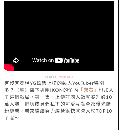
source:
youtube
有沒有發現YG娛樂上榜的藝人YouTuber特別
多？
（笑）
旗下男團iKON的忙內
「粲右」
也加入
了這個戰局，第一集一上傳訂閱人數就暴升破10
萬人啦！把與成員們私下的可愛互動全都曝光給
粉絲看，看來繼續努力經營很快就會入榜TOP10
了呢～