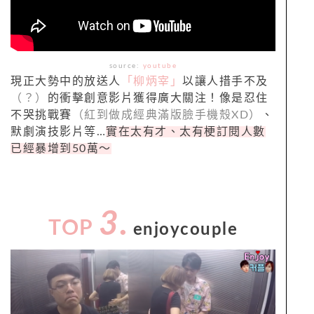
source:
youtube
現正大勢中的放送人
「柳炳宰」
以讓人措手不及
（？）
的衝擊創意影片獲得廣大關注！像是忍住
不哭挑戰賽
（紅到做成經典滿版臉手機殼XD）
、
默劇演技影片等…
實在太有才、太有梗訂閱人數
已經暴增到50萬～
3.
TOP
enjoycouple