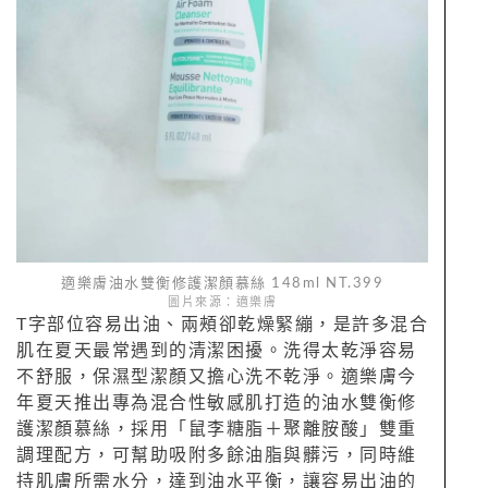
適樂膚油水雙衡修護潔顏慕絲 148ml NT.399
圖片來源：適樂膚
T字部位容易出油、兩頰卻乾燥緊繃，是許多混合
肌在夏天最常遇到的清潔困擾。洗得太乾淨容易
不舒服，保濕型潔顏又擔心洗不乾淨。適樂膚今
年夏天推出專為混合性敏感肌打造的油水雙衡修
護潔顏慕絲，採用「鼠李糖脂＋聚離胺酸」雙重
調理配方，可幫助吸附多餘油脂與髒污，同時維
持肌膚所需水分，達到油水平衡，讓容易出油的