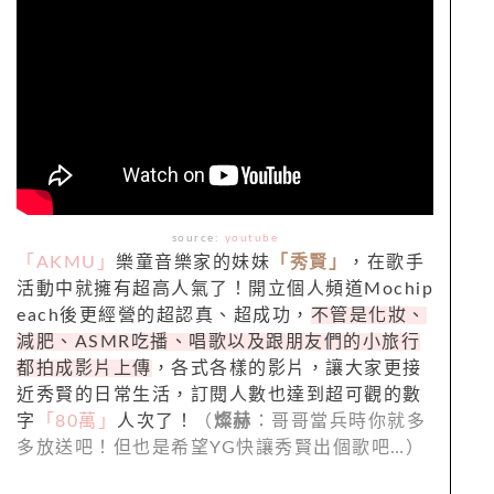
source:
youtube
「AKMU」
樂童音樂家的妹妹
「秀賢」
，在歌手
活動中就擁有超高人氣了！開立個人頻道Mochip
each後更經營的超認真、超成功，
不管是化妝、
減肥、ASMR吃播、唱歌以及跟朋友們的小旅行
都拍成影片上傳
，各式各樣的影片，讓大家更接
近秀賢的日常生活，訂閱人數也達到超可觀的數
字
「80萬」
人次了！
（
燦赫
：哥哥當兵時你就多
多放送吧！但也是希望YG快讓秀賢出個歌吧…）