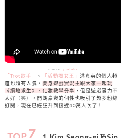
source:
youtube
「Trot歌手」
、
「活動場女王」
洪真英的個人頻
道也超有人氣，
變身遊戲實況主跟大家一起玩
《絕地求生》、化妝教學分享
，但是遊戲實力不
太好
（笑）
，開朗豪爽的個性也吸引了超多粉絲
訂閱，現在已經狂升到接近40萬人次了！
7.
TOP
1 Kim Seong-gi及Sin