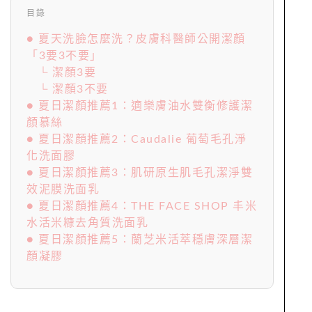
目錄
● 夏天洗臉怎麼洗？皮膚科醫師公開潔顏
「3要3不要」
└ 潔顏3要
└ 潔顏3不要
● 夏日潔顏推薦1：適樂膚油水雙衡修護潔
顏慕絲
● 夏日潔顏推薦2：Caudalie 葡萄毛孔淨
化洗面膠
● 夏日潔顏推薦3：肌研原生肌毛孔潔淨雙
效泥膜洗面乳
● 夏日潔顏推薦4：THE FACE SHOP 丰米
水活米糠去角質洗面乳
● 夏日潔顏推薦5：蘭芝米活萃穩膚深層潔
顏凝膠