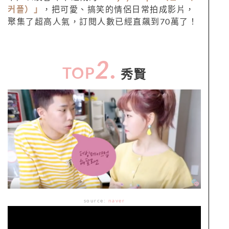
커플）」
，把可愛、搞笑的情侶日常拍成影片，
聚集了超高人氣，訂閱人數已經直飆到70萬了！
2.
TOP
秀賢
source:
naver