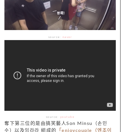
source:
naver
source:
youtube
奪下第三位的是由搞笑藝人Son Minsu（손민
수）以及임라라 組成的
「enjoycouple（엔조이