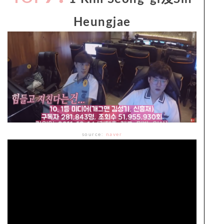
Heungjae
source:
naver