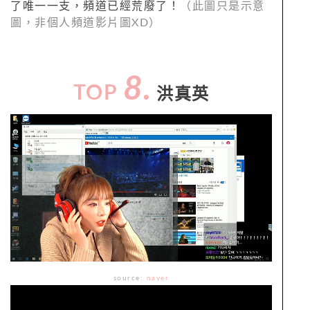
了唯一一支，頻道已經荒廢了！
（此圖只是示意
圖，非個人頻道影片圖XD）
8.
TOP
洪真英
source:
naver