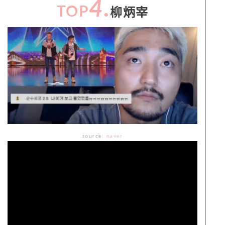
4.
TOP
柳炳宰
source:
naver