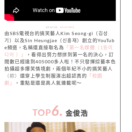
source:
youtube
由SBS電視台的搞笑藝人Kim Seong-gi（김성
기）以及Sin Heungjae（신흥재）創立的YouTub
e頻道，名稱還直接取名為
「第一名媒體（1등미
디어 ）」
，看得出努力想拼到第一名的決心，訂
閱數已經達到405000多人啦！不只發揮綜藝本色
拍攝超多爆笑情境劇，兩個年紀不小的搞笑藝人
（欸）
還穿上學生制服演出超認真的
「校園
劇」
，重點是還是高人氣連載呢～
6.
TOP
金俊浩