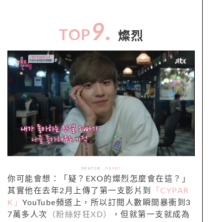
9.
TOP
燦烈
source:
naver
你可能會想：「疑？EXO的燦烈怎麼會在這？」
其實他在去年2月上傳了第一支影片到
「CYPAR
K」
YouTube頻道上，所以訂閱人數瞬間暴衝到3
7萬多人次
（粉絲好狂XD）
，但就第一支就成為