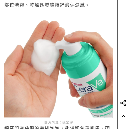
部位清爽、乾燥區域維持舒適保濕感。
圖片來源：適樂膚
綿密如雲朵般的慕絲泡泡，能溫和包覆肌膚、帶