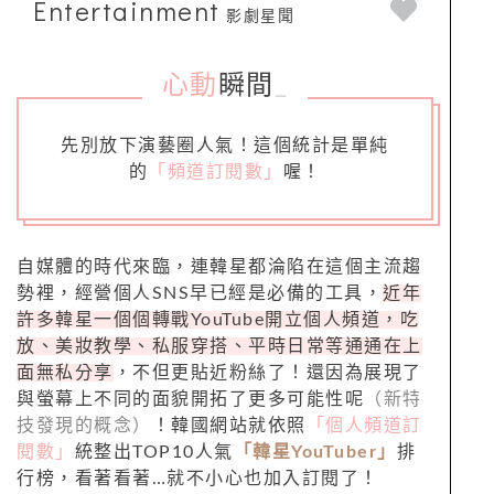
Entertainment
影劇星聞
心動
瞬間
_
先別放下演藝圈人氣！這個統計是單純
的
「頻道訂閱數」
喔！
自媒體的時代來臨，連韓星都淪陷在這個主流趨
勢裡，經營個人SNS早已經是必備的工具，
近年
許多韓星一個個轉戰YouTube開立個人頻道，吃
放、美妝教學、私服穿搭、平時日常等通通在上
面無私分享
，不但更貼近粉絲了！還因為展現了
與螢幕上不同的面貌開拓了更多可能性呢
（新特
技發現的概念）
！韓國網站就依照
「個人頻道訂
閱數」
統整出TOP10人氣
「韓星YouTuber」
排
行榜，看著看著…就不小心也加入訂閱了！