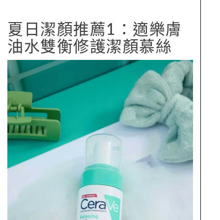
夏日潔顏推薦1：適樂膚
油水雙衡修護潔顏慕絲