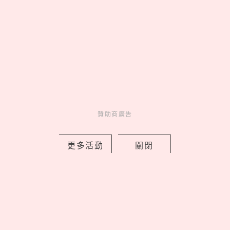
03
《吉伊卡哇》劇場版9大看前
須知！全新角色「賽蓮」是誰，6
歲以下兒童禁止觀看？
04
海王「官熙」女友不是慧善！
認愛《單身即地獄3》「小
Jennie」，2年前雙人籃球早有端
倪？
05
聚會必玩！精選25道推理懸
贊助商廣告
疑「海龜湯」題目，牛吃草、手機
細思極恐！
更多活動
關閉
latest news
_