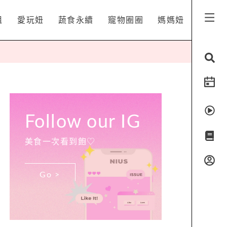
姐
愛玩妞
蔬食永續
寵物圈圈
媽媽妞
Follow our IG
美食一次看到飽♡
Go >