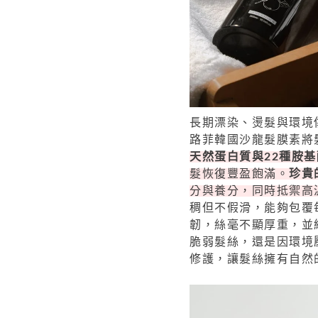
長期漂染、燙髮與環境
路菲韓國沙龍髮膜素將
天然蛋白質與22種胺基
髮恢復豐盈飽滿。
珍貴
分與養分，同時抵禦高
稠但不假滑，能夠包覆
韌，絲毫不顯厚重，並
脆弱髮絲，還是因環境
修護，讓髮絲擁有自然