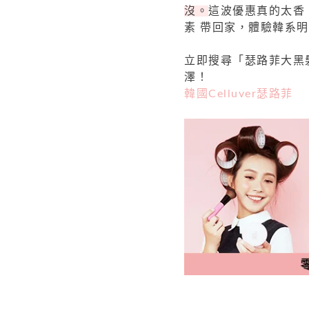
沒。
這波優惠真的太香
素 帶回家，體驗韓系
立即搜尋「瑟路菲大黑
澤！
韓國Celluver瑟路菲