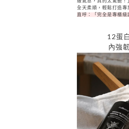
級氣息，真的太驚艷！
全天柔順，輕鬆打造專
直呼：「完全是專櫃級
12蛋
內強