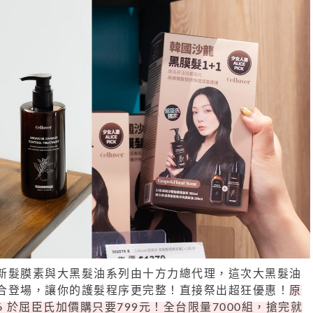
路菲全新髮膜素與大黑髮油系列由十方力總代理，這次大黑髮油
合登場，讓你的護髮程序更完整！直接祭出超狂優惠！
原
4/16 於屈臣氏加價購只要799元！全台限量7000組，搶完就