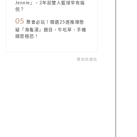
Jennie」，2年前雙人籃球早有端
倪？
05
聚會必玩！精選25道推理懸
疑「海龜湯」題目，牛吃草、手機
細思極恐！
贊助商廣告