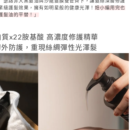
」瑟路菲大黑髮油與沙龍髮膜雙管齊下，讓髮絲深層修護
業級護髮效果，擁有如明星般的健康光澤！
妞小編用完也
護髮油的平替！」
白質x22胺基酸 高濃度修護精華
韌外防護，重現絲綢彈性光澤髮