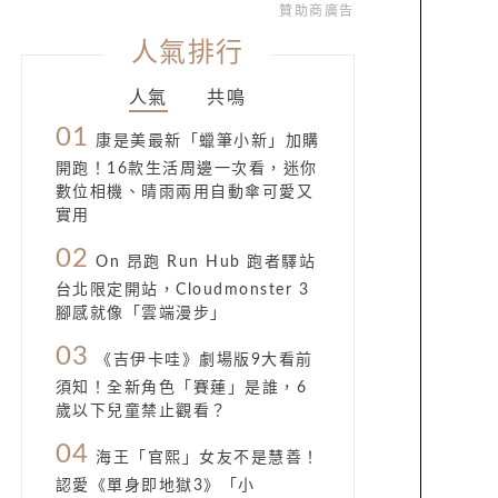
贊助商廣告
人氣排行
人氣
共鳴
01
康是美最新「蠟筆小新」加購
開跑！16款生活周邊一次看，迷你
數位相機、晴雨兩用自動傘可愛又
實用
02
On 昂跑 Run Hub 跑者驛站
台北限定開站，Cloudmonster 3
腳感就像「雲端漫步」
03
《吉伊卡哇》劇場版9大看前
須知！全新角色「賽蓮」是誰，6
歲以下兒童禁止觀看？
04
海王「官熙」女友不是慧善！
認愛《單身即地獄3》「小