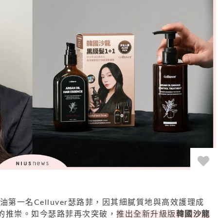
香氛髮油第一名Celluver瑟路菲，因其細膩質地與高效護理成
的推崇。如今瑟路菲再次突破，
推出全新升級版
韓國沙龍