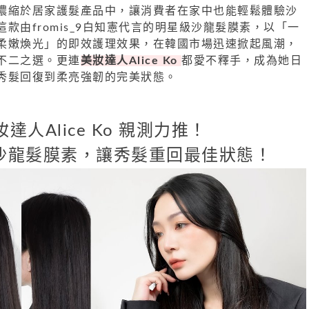
濃縮於居家護髮產品中，讓消費者在家中也能輕鬆體驗沙
款由fromis_9白知憲代言的明星級沙龍髮膜素，以「一
柔嫩煥光」的即效護理效果，在韓國市場迅速掀起風潮，
不二之選。更連
美妝達人Alice Ko
都愛不釋手，成為她日
秀髮回復到柔亮強韌的完美狀態。
妝達人Alice Ko 親測力推！
沙龍髮膜素，讓秀髮重回最佳狀態！