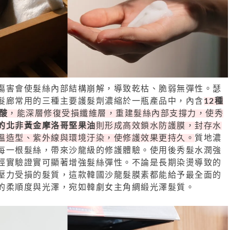
傷害會使髮絲內部結構崩解，導致乾枯、脆弱無彈性。瑟
髮廊常用的三種主要護髮劑濃縮於一瓶產品中，內含
12種
酸
，能深層修復受損纖維層，重建髮絲內部支撐力，使秀
的北非黃金摩洛哥堅果油
則形成高效鎖水防護膜，封存水
溫造型、紫外線與環境汙染，使修護效果更持久。
質地濃
每一根髮絲，帶來沙龍級的修護體驗。使用後秀髮水潤強
經實驗證實可顯著增強髮絲彈性。不論是長期染燙導致的
壓力受損的髮質，這款韓國沙龍髮膜素都能給予最全面的
的柔順度與光澤，宛如韓劇女主角綢緞光澤髮質。