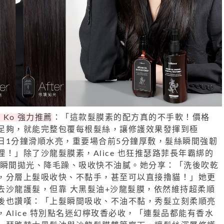
 Ko 強力推薦
：「這款髮膜素的配方真的不手軟！價格
足夠，就能完整包覆每根髮絲，讓修護效果發揮到極
日1分鐘滑順水亮，重要場合前5分鐘厚敷，髮絲瞬間強韌
！」除了沙龍髮膜素，Alice 也狂推瑟路菲長年霸綁的
 瞬間拋光、降毛躁、吸收快不油膩。她分享：「洗後吹乾
，分層上髮吸收快、不黏手，甚至可以直接擼貓！」她更
去沙龍護髮，但靠 大黑髮油+沙龍髮膜，依然維持超柔順
後也讚嘆：「上髮瞬間吸收、不油不黏，秀髮立刻柔順亮
Alice 特別點名迷幻檸玫香必收，「連髮品都能有香水