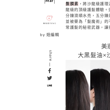
Mar
髮膜素
，將沙龍級護理
龍級的頂級護髮體驗。這
分鐘滑順水亮，五分鐘
並被譽為「髮魔術」的
常護髮的秘密武器，讓
by
妞編輯
美
share
大黑髮油×