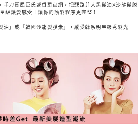
，手刀衝屈臣氏或香爵官網，把瑟路菲大黑髮油X沙龍髮膜
明星級護髮感受！讓你的護髮程序更完整！
髮油」或「韓國沙龍髮膜素」，感受韓系明星級秀髮光