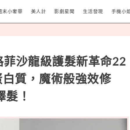
週末小奢華
美人計
影劇星聞
生活發現
手機小
r瑟路菲沙龍級護髮新革命22
蛋白質，魔術般強效修
澤髮！