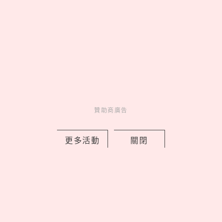
Charming
美人計
1 days ago
贊助商廣告
lululemon 2026 秋季 Fast and Free™
更多活動
關閉
跑步系列登場，用撞色穿出你的運動時
尚
by PRSTANd
Charming
美人計
1 days ago