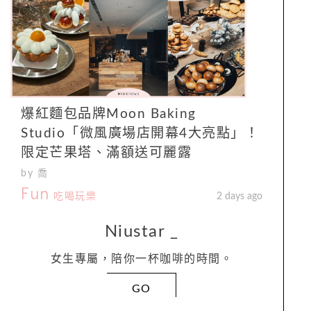
爆紅麵包品牌Moon Baking
Studio「微風廣場店開幕4大亮點」！
限定芒果塔、滿額送可麗露
by 喬
Fun
吃喝玩樂
2 days ago
Niustar
_
女生專屬，陪你一杯咖啡的時間。
GO