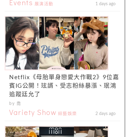
Events
展演活動
1 days ago
Netflix《母胎單身戀愛大作戰2》9位嘉
賓IG公開！玹諝、受志粉絲暴漲、珉鴻
追蹤廷允了
by 喬
Variety Show
綜藝娛樂
2 days ago