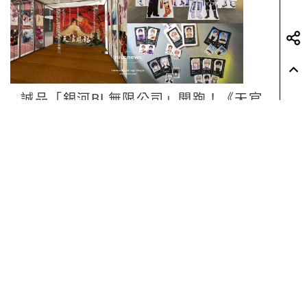
誠品「銀河BL無限公司」開跑！《天官
賜福》小說原畫展空降中山，盲抽識別
證貼紙超欠收
by Noah
Events
展演活動
3 days ago
READ MORE