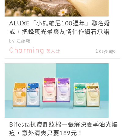
ALUXE「小熊維尼100週年」聯名婚
戒，把蜂蜜光暈與友情化作鑽石承諾
by 妞編輯
Charming
美人計
1 days ago
Bifesta抗痘卸妝棉一張解決夏季油光爆
痘，意外清爽只要189元！