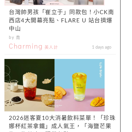
台灣帥男孩「崔立于」同款包！小CK南
西店4大開幕亮點、FLARE U 站台擠爆
中山
by 喬
Charming
美人計
1 days ago
2026迷客夏10大消暑飲料菜單！「珍珠
娜杯紅茶拿鐵」成人氣王，「海鹽芒果