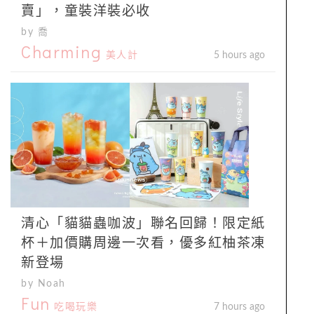
賣」，童裝洋裝必收
by 喬
Charming
美人計
5 hours ago
清心「貓貓蟲咖波」聯名回歸！限定紙
杯＋加價購周邊一次看，優多紅柚茶凍
新登場
by Noah
Fun
吃喝玩樂
7 hours ago