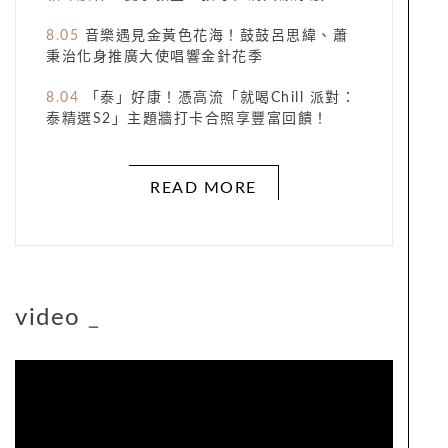
8.05
音樂遇見金黃色花海！鼓鼓呂思緯、蕭
秉治化身推廣大使唱響金針花季
8.04
「泰」好康！憑高流「就喝Chill 派對：
泰精選S2」主題牆打卡合照享豐富回饋！
READ MORE
video
_