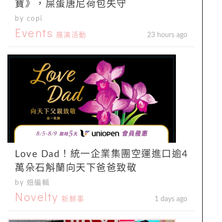
寶》，屎蛋唐尼荷包失守
by copi
Events
展演活動
23 hours ago
Love Dad！統一企業集團空運進口逾4
萬朵石斛蘭向天下爸爸致敬
by 妞編輯
Novelty
新鮮事
1 days ago