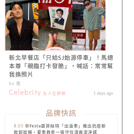
新北早餐店「只給SJ始源停車」！馬總
本尊「親臨打卡發脆」，喊話：常常幫
我換照片
by 喬
Celebrity
名人在幹嘛
1 days ago
品牌快訊
8.05
Bifesta碧菲絲特「出油季」推出抗痘新
款卸妝棉，夏季救星一張守住清爽潔淨感​