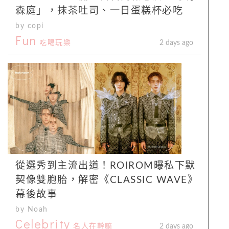
森庭」，抹茶吐司、一日蛋糕杯必吃
by copi
Fun
吃喝玩樂
2 days ago
從選秀到主流出道！ROIROM曝私下默
契像雙胞胎，解密《CLASSIC WAVE》
幕後故事
by Noah
Celebrity
名人在幹嘛
2 days ago