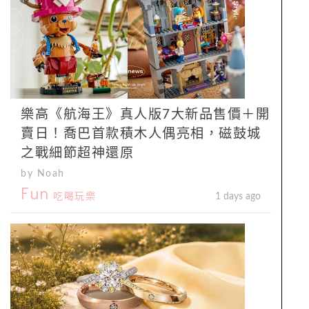
樂高《航海王》真人版7大新品售價＋開
賣日！喬巴首款積木人偶亮相，磁鼓城
之戰細節超神還原
by Noah
Fun
吃喝玩樂
1 days ago