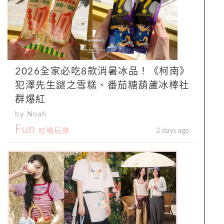
2026全家必吃8款消暑冰品！《柯南》
犯澤先生謎之雪糕、番茄糖葫蘆冰棒社
群爆紅
by Noah
Fun
吃喝玩樂
2 days ago