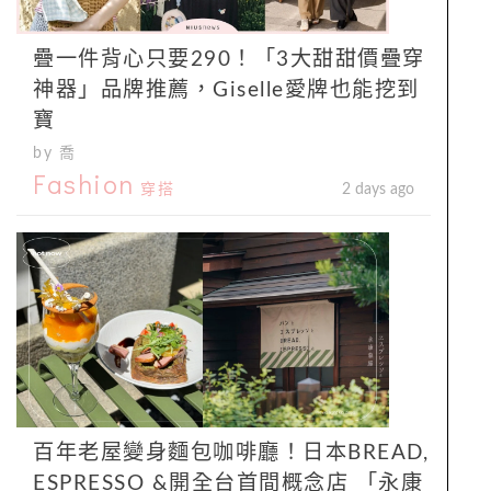
疊一件背心只要290！「3大甜甜價疊穿
神器」品牌推薦，Giselle愛牌也能挖到
寶
by 喬
Fashion
穿搭
2 days ago
百年老屋變身麵包咖啡廳！日本BREAD,
ESPRESSO &開全台首間概念店 「永康