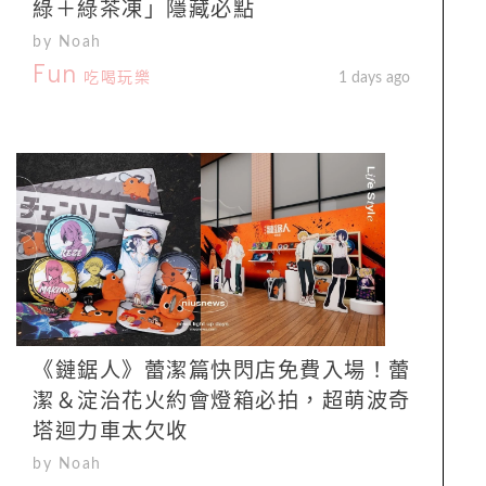
綠＋綠茶凍」隱藏必點
by Noah
Fun
吃喝玩樂
1 days ago
《鏈鋸人》蕾潔篇快閃店免費入場！蕾
潔＆淀治花火約會燈箱必拍，超萌波奇
塔迴力車太欠收
by Noah