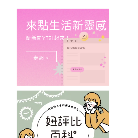
來點生活新靈感
妞新聞YT訂起來！
走起 >