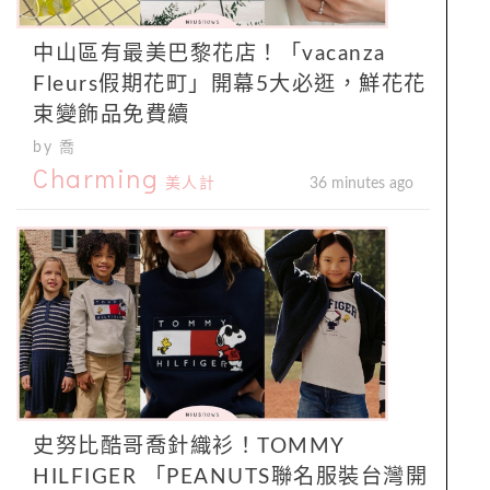
中山區有最美巴黎花店！「vacanza
Fleurs假期花町」開幕5大必逛，鮮花花
束變飾品免費續
by 喬
Charming
美人計
36 minutes ago
史努比酷哥喬針織衫！TOMMY
HILFIGER 「PEANUTS聯名服裝台灣開