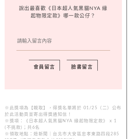
說出最喜歡《日本超人氣黑貓NYA 緣
起物限定款》哪一款公仔？
會員留言
臉書留言
※此獎項為【親取】，得獎名單將於 01/25（二）公布
於此活動頁並寄出得獎通知信！
※獎項：《日本超人氣黑貓NYA 緣起物限定款》 x 1
(不挑款)；共6名
※領取地點：妞新聞｜台北市大安區忠孝東路四段285