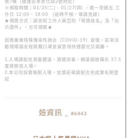
號7樓（捷運忠孝敦化站2號附近）
※領取時間：01/25(二) - 01/27(四) ，週一至週五 工
作日 12:00 - 18:00 （逾時不候，敬請見諒）
★領獎方式：請告知工作人員您的「得獎姓名」及「出
示證件」，方可領獎★
因應嚴重特殊傳染性肺炎（COVID-19）疫情，前來活
動現場請全程佩戴口罩並留意保持適當社交距離。
1.入場請配合測量體溫、酒精消毒，額溫超過攝氏 37.5
度將婉拒入場。
2.本公司採實聯制入場，兌獎前敬請配合完成實名制登
記
妞資訊
_
#6443