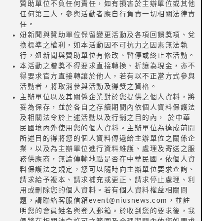
贊助單位不負任何責任，如有損害於主辦單位或其他
任何第三人，參與活動者應自行負責一切相關法律責
任。
妞新聞與贊助單位保留變更活動及各項回饋獎項、兌
換標準之權利，如本活動因不可抗力之因素無法執
行，妞新聞與贊助單位有修改、暫停或終止本活動。
本活動之贈獎不得要求直接轉換、折讓為現金，亦不
得要求官方直接轉讓於他人，若有以不正當方式參與
活動者，將取消參與活動及得獎之資格。
主辦單位以及其關係企業對於您提供之個人資料，將
妥為保存，並於各自之存續期間內依個人資料保護法
及相關法令於上述活動以及行銷之目的內， 於中華
民國境內外使用您的個人資料。主辦單位為達成前開
所述目的得將您的個人資料傳遞給主辦單位之關係企
業，以及為主辦單位進行資料維護、處理及寄送之服
務供應商，無論傳輸地點是否在中華民國。依個人資
料保護法之規定，您可以隨時向主辦單位要求查詢、
請求給予複本、請求補充或更正、請求停止處理、利
用或刪除您的個人資料。若有個人資料權益相關問
題，請聯絡客服信箱event@niusnews.com，並註
明您的會員姓名與登入郵箱。於收到您的要求後，我