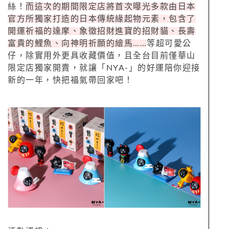
絲！
而這次的期間限定店將首次曝光多款由日本
官方所獨家打造的日本傳統緣起物元素，包含了
開運祈福的達摩、象徵招財進寶的招財貓、長壽
富貴的鯉魚、向神明祈願的繪馬……
等超可愛公
仔，除實用外更具收藏價值，且全台目前僅華山
限定店獨家開賣，就讓「NYA-」的好運陪你迎接
新的一年，快把福氣帶回家吧！