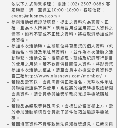
依以下方式聯繫處理： 電話：(02) 2507-0686 客
服時間：週一至週五10:00~18:00，客服信箱：
event@niusnews.com。
參與活動者保證所填寫、提出之資料均為真實、正
確，且為本人所持有，絕無冒用或盜用第三人資料之
情事。如有不實或不正確之資料，將被取消參加或得
獎資格。
參加本次活動時，主辦單位將蒐集您的個人資料（包
括姓名、電話及地址等資料），並作為本次活動之活
動聯繫、活動公告、後續處理、聯絡及紀錄等行銷目
的使用之用途。若不欲提供相關個人資料，將影響您
參加本次活動之權益，請至會員中心檢查會員資料是
否正確http://www.niusnews.com/member/ 。
若贈品需寄送，會員需提供正確姓名、完整收件地址
與聯絡電話供寄件使用。系統將於抽獎時抓取妞新聞
會員資料，請會員參與抽獎前務必完成手機號碼驗
證。
若贈品為親取等特殊需求，會標註於留言欄上方，需
於參加活動前填妥會員電子郵件信箱並驗證手機號
碼。
若因填寫資料不實導致無法通知得獎訊息，妞新聞與