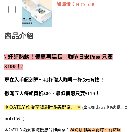
加購價：NT$
580
商品介紹
\ 好評熱銷！優惠再延長！咖啡日安Pass 只要
$199！/
現在入手超划算～41杯職人咖啡一杯5元有找！
揪滿五人每組再折$80，最低優惠只要$119！
＊OATLY燕麥拿鐵9折優惠開跑！
＊
(
出示咖啡Pass中商家優惠頁
面即可使用)
＊OATLY燕麥拿鐵優惠合作商家
：
24磅咖啡與＆羽球、有點咖