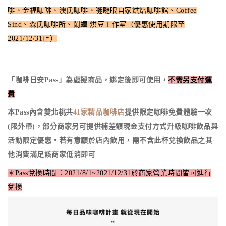
啡、金福咖啡、澳氏咖啡、瞇瞇眼自家烘焙咖啡館、Coffee
Sind、森氏咖啡所、鬧蟬 烘豆工作室（優惠使用期限至
2021/12/31止）
「咖啡日安Pass」為虛擬商品，綁定後即可使用，
不需另支付運
費
本Pass內含雙北桃共
41家精品咖啡店
提供限定咖啡免費體驗一次
(限外帶)，部分商家另可提供補差額現金支付方式升級咖啡飲品與
活動限定優惠。
若有意願於店內飲用，需不含此杯兌換飲品之其
他消費滿足該商家低消即可
＊Pass兌換時間：2021/8/1~2021/12/31於商家營業時間皆可進行
兌換