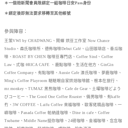
＊一個妞新聞會員限綁定一組咖啡日安Pass身份
＊綁定後即無法要求移轉至其他帳號
參與陣容：
王策VWI by CHADWANG、
鬧蟬 烘豆工作室 Now Chance
Studio、森氏咖啡所、德佈咖啡Debut Café、山田珈琲店、香瓜咖
啡、ROAST BY CHEN 咖啡豆專門店、Coffee Sind、Coffee
Law、弎咖 θRICA CAFE 、鹿點咖啡、生活在他方、GinGin
Coffee Company、有點咖啡、Aussie Cafe 澳氏咖啡、夢鹿咖啡、
Ming's Coffee Playroom 瞇瞇眼自家烘焙咖啡館、根本在旅行、
mr.monkey、TUMAZ 黑熊咖啡、Cafe de Gear、土曜咖啡どよう
びコーヒー、The Good One Coffee Roaster、倆男咖啡、有kaffe
冇、3W COFFEE、Laifu Coffee 來福咖啡、歐客佬精品咖啡、一
嶼咖啡、Panada Coffee 帕納達咖啡、Dine in cafe、Coffee
Tsubame、Middle Name挺你咖啡、24磅咖啡、金福咖啡、念念咖