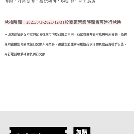
啡館、好雷咖啡、凝視咖啡、嘖咖啡、餘生漫漫
兌換時間：2021/8/1-2021/12/31於商家營業時間皆可進行兌換
＊因應疫情狀況不定與配合各縣市防疫政策之不同，商家營業時間可能將有所異動，為避
免前往撲空向隅或假日兌換人潮眾多，
建議您前往前可透過商家活動頁或品牌社群公告，
先行電話聯繫確認後再行兌換