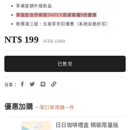
享補差額升級飲品
享指定合作商家OATLY燕麥拿鐵9折優惠
揪團滿三組、五組享折扣優惠（系統自動折扣）
NT$
199
NT$
1280
已售完
分享：
優惠加購
一筆訂單限購一件
日日咖啡禮盒 精裝限量版