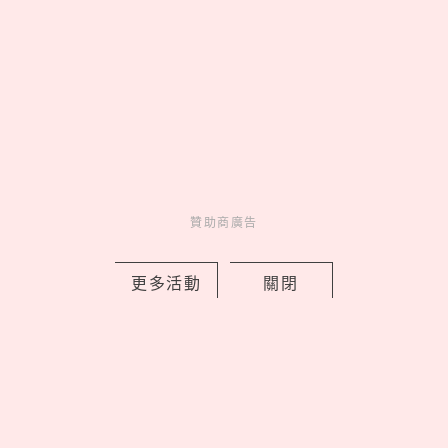
抹茶控快衝！gelato pique cafe聯名
TSUJIRI辻利茶舗，紅豆白玉、抹茶柑橘
贊助商廣告
可麗餅限時開吃
by copi
更多活動
關閉
Fun
吃喝玩樂
13 hours ago