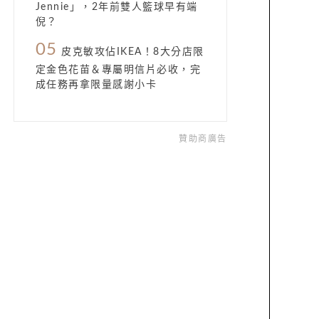
Jennie」，2年前雙人籃球早有端
倪？
05
皮克敏攻佔IKEA！8大分店限
定金色花苗＆專屬明信片必收，完
成任務再拿限量感謝小卡
贊助商廣告