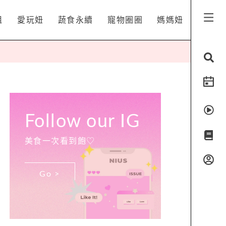
姐
愛玩妞
蔬食永續
寵物圈圈
媽媽妞
Follow our IG
美食一次看到飽♡
Go >