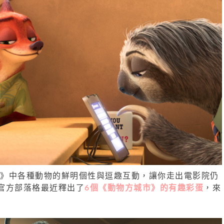
》中各種動物的鮮明個性與逗趣互動，讓你走出電影院仍
官方部落格最近釋出了
6個《動物方城市》的有趣彩蛋
，來