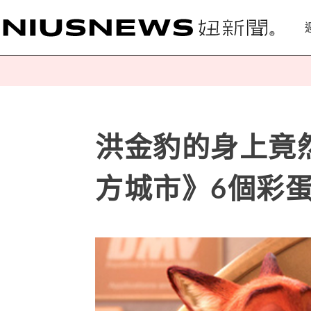
洪金豹的身上竟
方城市》6個彩