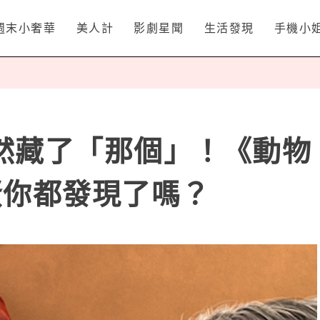
週末小奢華
美人計
影劇星聞
生活發現
手機小
然藏了「那個」！《動物
蛋你都發現了嗎？