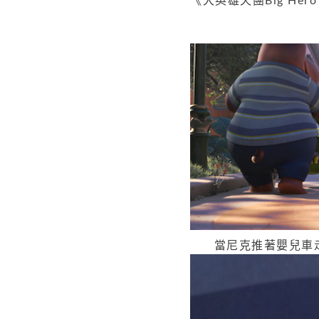
《大英雄天團Big Her
當尼克推著嬰兒車