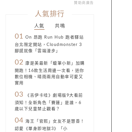
贊助商廣告
人氣排行
人氣
共鳴
01
On 昂跑 Run Hub 跑者驛站
台北限定開站，Cloudmonster 3
腳感就像「雲端漫步」
02
康是美最新「蠟筆小新」加購
開跑！16款生活周邊一次看，迷你
數位相機、晴雨兩用自動傘可愛又
實用
03
《吉伊卡哇》劇場版9大看前
須知！全新角色「賽蓮」是誰，6
歲以下兒童禁止觀看？
04
海王「官熙」女友不是慧善！
認愛《單身即地獄3》「小