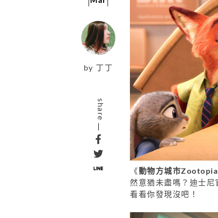
Mar
by
丁丁
share
《
動物方城市Zootopia
然意猶未盡嗎？迪士尼
看看你發現沒吧！