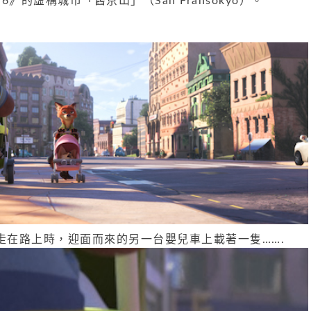
o 6》的虛構城市「舊京山」（San Fransokyo）。
走在路上時，迎面而來的另一台嬰兒車上載著一隻…….