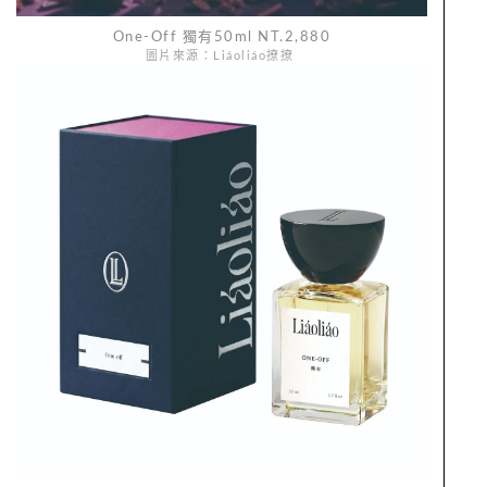
One-Off 獨有50ml NT.2,880
圖片來源：Liáoliáo撩撩