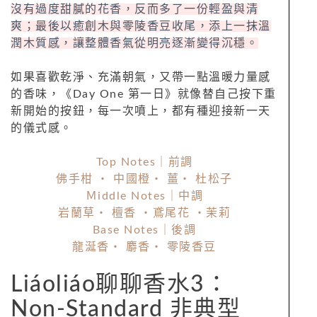
沒有過度甜膩的花香，反而多了一份輕盈與清
爽；最後以癒創木與零陵香豆收尾，添上一抹溫
潤木質感，讓整體香氣從明亮逐漸變得沉穩。
如果喜歡乾淨、充滿朝氣，又帶一點溫暖力量感
的香味，《Day One 第一日》就像替自己按下重
新開始的按鈕，每一次噴上，都有種迎接新一天
的儀式感。
Top Notes｜前調
佛手柑 ・ 中國橙・ 薑・ 杜松子
Ｍiddle Notes｜中調
岩蘭草・ 檀香 ・鳶尾花 ・茉莉
Base Notes｜後調
龍涎香・ 麝香・ 零陵香豆
Liáoliáo聊聊香水3：
Non-Standard 非典型