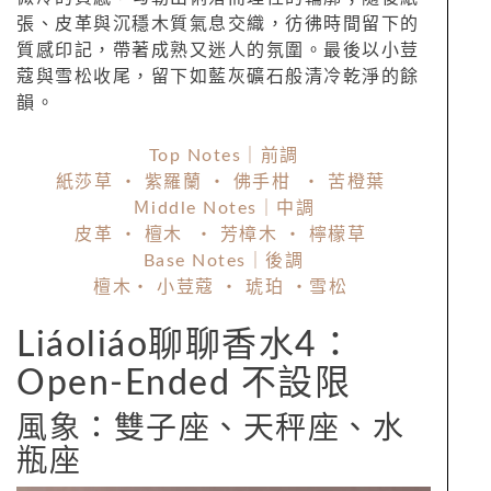
張、皮革與沉穩木質氣息交織，彷彿時間留下的
質感印記，帶著成熟又迷人的氛圍。最後以小荳
蔻與雪松收尾，留下如藍灰礦石般清冷乾淨的餘
韻。
Top Notes｜前調
紙莎草 ・ 紫羅蘭 ・ 佛手柑 ・ 苦橙葉
Ｍiddle Notes｜中調
皮革 ・ 檀木 ・ 芳樟木 ・ 檸檬草
Base Notes｜後調
檀木・ 小荳蔻 ・ 琥珀 ・雪松
Liáoliáo聊聊香水4：
Open-Ended 不設限
風象：雙子座、天秤座、水
瓶座