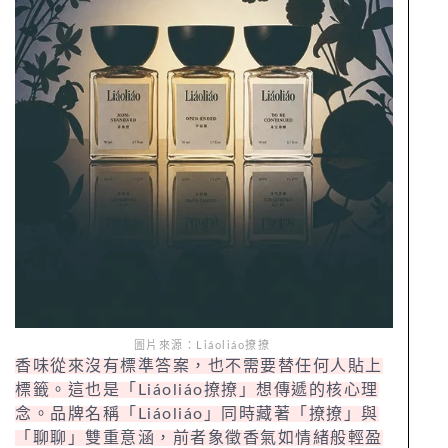
圖片來源：Liáoliáo撩撩
香味從來沒有標準答案，也不需要替任何人貼上
標籤。這也是「Liáoliáo撩撩」想傳遞的核心理
念。品牌名稱「Liáoliáo」同時藏著「撩撩」與
「聊聊」雙重意涵，前者象徵香氣如情緒般輕盈