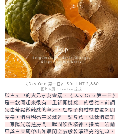
《Day One 第一日》 50ml NT.2,880
圖片來源：Liáoliáo撩撩
以占星中的火元素為靈感，《Day One 第一日》
是一款聞起來很有「重新開機感」的香氣。前調
先由帶點微辣感的薑汁、杜松子與柑橘香氣揭開
序幕，清爽明亮中又藏著一點暖意，就像清晨第
一束陽光灑進房間，瞬間喚醒精神。接著，岩蘭
草與白茉莉帶出如晨間空氣般乾淨透亮的氣息，