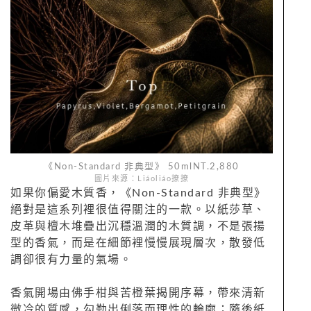
《Non-Standard 非典型》 50mlNT.2,880
圖片來源：Liáoliáo撩撩
如果你偏愛木質香，《Non-Standard 非典型》
絕對是這系列裡很值得關注的一款。以紙莎草、
皮革與檀木堆疊出沉穩溫潤的木質調，不是張揚
型的香氣，而是在細節裡慢慢展現層次，散發低
調卻很有力量的氣場。
香氣開場由佛手柑與苦橙葉揭開序幕，帶來清新
微冷的質感，勾勒出俐落而理性的輪廓；隨後紙