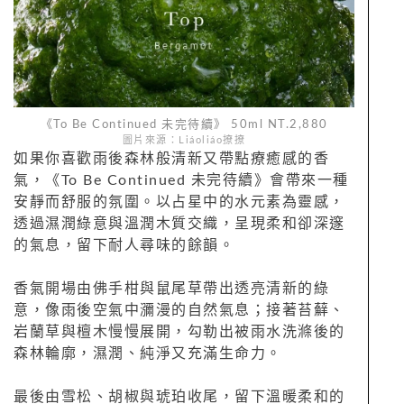
《To Be Continued 未完待續》 50ml NT.2,880
圖片來源：Liáoliáo撩撩
如果你喜歡雨後森林般清新又帶點療癒感的香
氣，《To Be Continued 未完待續》會帶來一種
安靜而舒服的氛圍。以占星中的水元素為靈感，
透過濕潤綠意與溫潤木質交織，呈現柔和卻深邃
的氣息，留下耐人尋味的餘韻。
香氣開場由佛手柑與鼠尾草帶出透亮清新的綠
意，像雨後空氣中瀰漫的自然氣息；接著苔蘚、
岩蘭草與檀木慢慢展開，勾勒出被雨水洗滌後的
森林輪廓，濕潤、純淨又充滿生命力。
最後由雪松、胡椒與琥珀收尾，留下溫暖柔和的