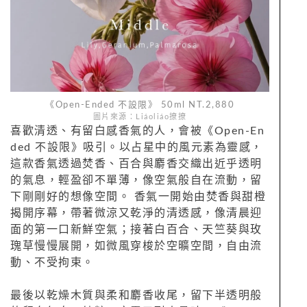
《Open-Ended 不設限》 50ml NT.2,880
圖片來源：Liáoliáo撩撩
喜歡清透、有留白感香氣的人，會被《Open-En
ded 不設限》吸引。以占星中的風元素為靈感，
這款香氣透過焚香、百合與麝香交織出近乎透明
的氣息，輕盈卻不單薄，像空氣般自在流動，留
下剛剛好的想像空間。 香氣一開始由焚香與甜橙
揭開序幕，帶著微涼又乾淨的清透感，像清晨迎
面的第一口新鮮空氣；接著白百合、天竺葵與玫
瑰草慢慢展開，如微風穿梭於空曠空間，自由流
動、不受拘束。
最後以乾燥木質與柔和麝香收尾，留下半透明般