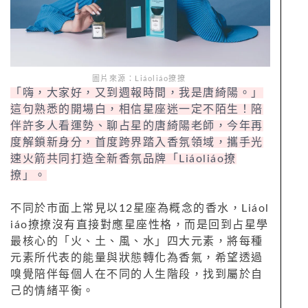
圖片來源：Liáoliáo撩撩
「嗨，大家好，又到週報時間，我是唐綺陽。」
這句熟悉的開場白，相信星座迷一定不陌生！陪
伴許多人看運勢、聊占星的唐綺陽老師，今年再
度解鎖新身分，首度跨界踏入香氛領域，攜手光
速火箭共同打造全新香氛品牌「Liáoliáo撩
撩」。
不同於市面上常見以12星座為概念的香水，Liáol
iáo撩撩沒有直接對應星座性格，而是回到占星學
最核心的「火、土、風、水」四大元素，將每種
元素所代表的能量與狀態轉化為香氣，希望透過
嗅覺陪伴每個人在不同的人生階段，找到屬於自
己的情緒平衡。