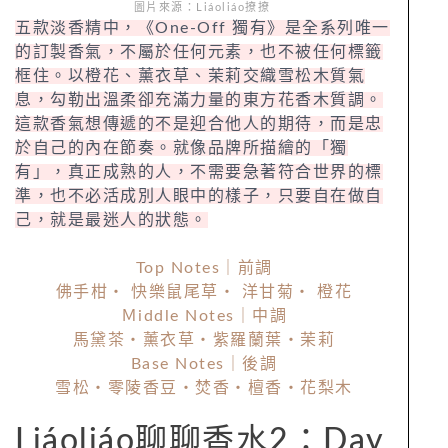
圖片來源：Liáoliáo撩撩
五款淡香精中，《One-Off 獨有》是全系列唯一
的訂製香氣，不屬於任何元素，也不被任何標籤
框住。以橙花、薰衣草、茉莉交織雪松木質氣
息，勾勒出溫柔卻充滿力量的東方花香木質調。
這款香氣想傳遞的不是迎合他人的期待，而是忠
於自己的內在節奏。就像品牌所描繪的「獨
有」，真正成熟的人，不需要急著符合世界的標
準，也不必活成別人眼中的樣子，只要自在做自
己，就是最迷人的狀態。
Top Notes｜前調
佛手柑・ 快樂鼠尾草・ 洋甘菊・ 橙花
Ｍiddle Notes｜中調
馬黛茶・薰衣草・紫羅蘭葉・茉莉
Base Notes｜後調
雪松・零陵香豆・焚香・檀香・花梨木
Liáoliáo聊聊香水2：Day