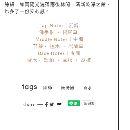
餘韻，如同陽光灑落雨後林間，清新乾淨之餘，
也多了一份安心感。
Top Notes｜前調
佛手柑 ・ 鼠尾草
Ｍiddle Notes｜中調
苔蘚・ 檀木 ・ 岩蘭草
Base Notes｜後調
檀木・ 琥珀 ・ 雪松 ・ 胡椒
tags
國師
唐綺陽
香水
share