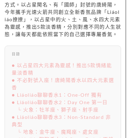
方式。以占星聞名、有「國師」封號的唐綺陽，
今年攜手光速火箭共同創立全新香氛品牌「Liáol
iáo撩撩」，以占星中的火、土、風、水四大元素
為靈感，推出5款淡香精，分別對應不同的人生狀
態，讓每天都能依照當下的自己選擇專屬香氣。
目錄
● 以占星四大元素為靈感！推出5款情緒能
量淡香精
● 不必對號入座！唐綺陽香水以四大元素選
香
● Liáoliáo聊聊香水1：One-Off 獨有
● Liáoliáo聊聊香水2：Day One 第一日
└ 火象：牡羊座、獅子座、射手座
● Liáoliáo聊聊香水3：Non-Standard 非
典型
└ 地象：金牛座、魔羯座、處女座