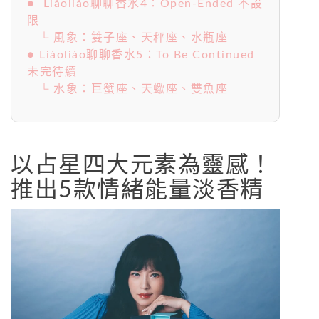
● Liáoliáo聊聊香水4：Open-Ended 不設
限
└ 風象：雙子座、天秤座、水瓶座
● Liáoliáo聊聊香水5：To Be Continued
未完待續
└ 水象：巨蟹座、天蠍座、雙魚座
以占星四大元素為靈感！
推出5款情緒能量淡香精