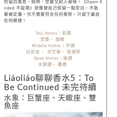
的留白氣息，純粹、空靈又耐人尋味。《Open-E
nded 不設限》就像替自己保留一點空白，不急
著被定義，也不需要符合任何框架，只留下最自
在的模樣。
Top Notes｜前調
焚香・ 甜橙
Ｍiddle Notes｜中調
白百合 ・ 天竺葵・ 玫瑰草
Base Notes｜後調
木質調・ 麝香
Liáoliáo聊聊香水5：To
Be Continued 未完待續
水象：巨蟹座、天蠍座、雙
魚座