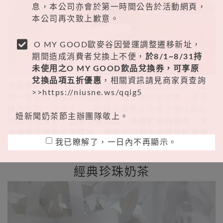
息，本公司亦會於第一時間公告於活動網頁，
本公司再次致上歉意。
O MY GOOD歐麥谷因營運調整遷移新址，
期間造成消費者兌換上不便，
於8/1~8/31持
未使用之O MY GOOD飲品兌換券，可享原
兌換品項五折優惠
，相關資訊請見商家頁查詢
大盜陳的招牌「烏魚子奶蓋烏龍」以烏龍為基底，上
>>
https://niusne.ws/qqig5
面一層加入厚厚的海鹽奶蓋，最後則大氣地撒上滿滿
接地氣的「烏魚子」
，點破大家對於烏魚子做成飲料
妞新聞奶茶節主辦團隊敬上。
的疑惑和好奇，
烏魚子與烏龍、海鹽奶蓋的結合，大
大減低了烏魚子的腥味，滑順的口感中還帶有點渣渣
我已瞭解了，一日內不再顯示。
口感和烏魚子的香氣
，是一杯令人驚豔的飲品。
經典珍珠奶茶