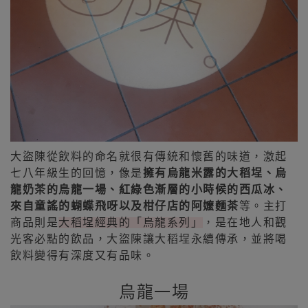
大盜陳從飲料的命名就很有傳統和懷舊的味道，激起
七八年級生的回憶，像是
擁有烏龍米露的大稻埕、烏
龍奶茶的烏龍一場、紅綠色漸層的小時候的西瓜冰、
來自童謠的蝴蝶飛呀以及柑仔店的阿嬤麵茶
等。主打
商品則是
大稻埕經典的「烏龍系列」
，是在地人和觀
光客必點的飲品，大盜陳讓大稻埕永續傳承，並將喝
飲料變得有深度又有品味。
烏龍一場