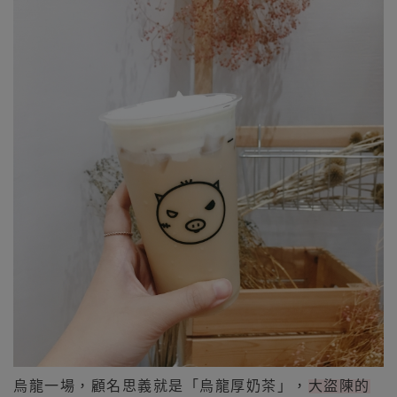
烏龍一場，顧名思義就是「烏龍厚奶茶」，
大盜陳的