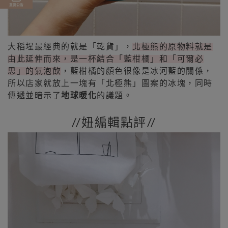
大稻埕最經典的就是「乾貨」，
北極熊的原物料就是
由此延伸而來，是一杯結合「藍柑橘」和「可爾必
思」的氣泡飲
，藍柑橘的顏色很像是冰河藍的關係，
所以店家就放上一塊有「北極熊」圖案的冰塊，同時
傳遞並暗示了
地球暖化
的議題。
//妞編輯點評//