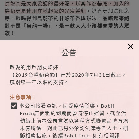
烏龍茶是大家公認的最好喝，以其作為基底，加入的
鮮奶更是使用在地起家的光泉鮮乳
，奶香更加濃郁之
餘，還喝得到烏龍茶的甘醇茶香與韻味，
品嚐起來絕
對不是「烏龍一場」，是一款大人小孩都會愛的大眾
款！
×
烏魚子
公告
敬愛的用戶朋友您好：
【2019台灣奶茶節】已於2020年7月31日截止，
感謝您一年以來的支持。
注意事項：
本公司接獲資訊，因受疫情影響，Bobii
Frutii店面租約到期而暫時停止運營，截至活
動結止前本公司嘗試以各種方式聯繫品牌方均
未有所獲，對此已另外洽詢法律專業人士、研
擬相應措施，後續Bobii Frutii如有相關訊