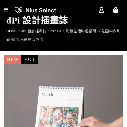
dPi 設計插畫誌
HOME /
dPi 設計插畫誌
/
2023 dPi 彩繪生活聯名桌曆 & 法國申內利
爾 49色 水彩點狀色卡
NEW
HOT