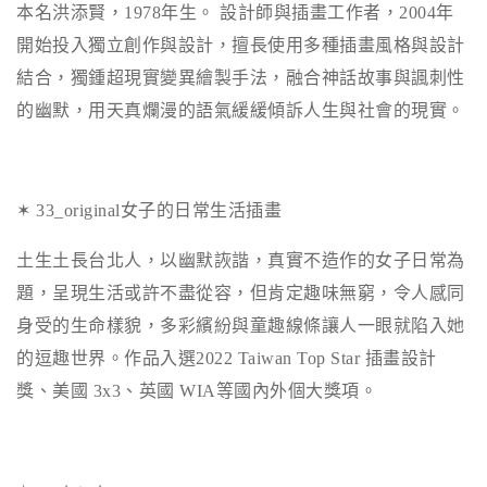
本名洪添賢，
1978
年生。
設計師與插畫工作者，
2004
年
開始投入獨立創作與設計，擅長使用多種插畫風格與設計
結合，獨鍾超現實變異繪製手法，融合神話故事與諷刺性
的幽默，用天真爛漫的語氣緩緩傾訴人生與社會的現實。
✶ 33_original
女子的日常生活插畫
土生土長台北人，以幽默詼諧，真實不造作的女子日常為
題，呈現生活或許不盡從容，但肯定趣味無窮，令人感同
身受的生命樣貌，多彩繽紛與童趣線條讓人一眼就陷入她
的逗趣世界。作品入選
2022 Taiwan Top Star
插畫設計
獎、美國
3x3
、英國
WIA
等國內外個大獎項。