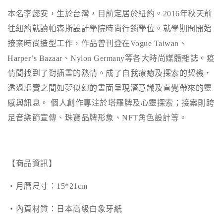
本名李懿安，生於台灣，目前定居於紐約。
2016
年秋天前
往紐約就讀帕森斯設計學院時尚行銷學位。就學期間開始
接案時尚造型工作，作品曾刊登在
Vogue Taiwan、
Harper’s Bazaar、Nylon Germany等
各大時尚媒體雜誌。疫
情間找到了對插畫的熱情。成了自我療癒及探索的契機，
透過虛實之間如夢似幻的畫面呈現潛意識及直覺帶來的靈
感與訊息。
個人創作專注於塔羅牌及心靈探索；接案則跨
足音樂節宣傳、珠寶品牌形象、NFT角色設計等。
【商品資訊】
・月曆尺寸：15*21cm
・內頁材質：日本高級白象牙紙