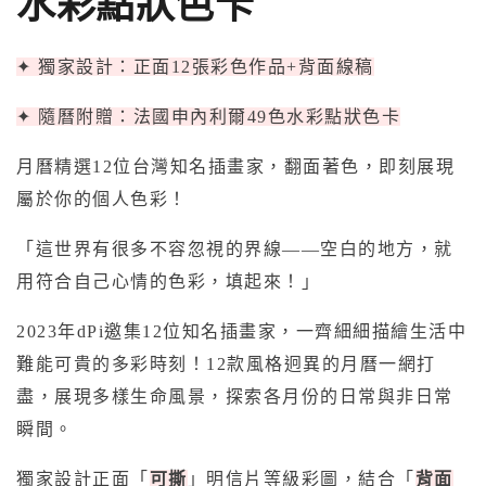
水彩點狀色卡
✦ 獨家設計：正面12張彩色作品+背面線稿
✦ 隨曆附贈：法國申內利爾49色水彩點狀色卡
月曆精選12位台灣知名插畫家，翻面著色，即刻展現
屬於你的個人色彩！
「這世界有很多不容忽視的界線——空白的地方，就
用符合自己心情的色彩，填起來！」
2023年dPi邀集12位知名插畫家，一齊細細描繪生活中
難能可貴的多彩時刻！12款風格迥異的月曆一網打
盡，展現多樣生命風景，探索各月份的日常與非日常
瞬間。
獨家設計正面「
可撕
」明信片等級彩圖，結合「
背面