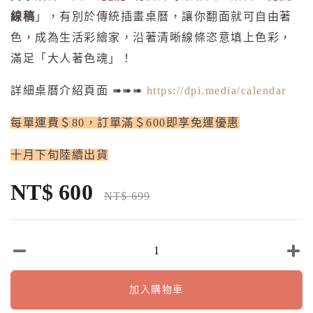
線稿
」，有別於傳統插畫桌曆，讓你翻面就可自由著
色，成為生活彩繪家，沿著清晰線條恣意填上色彩，
滿足「大人著色魂」！
詳細桌曆介紹頁面 ➠➠➠
https://dpi.media/calendar
每單運費＄80，訂單滿＄600即享免運優惠
十月下旬陸續出貨
NT$
600
NT$
699
加入購物車