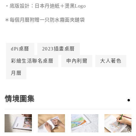
・底版設計：日本丹迪紙＋燙黑Logo
＊每個月曆附贈一只防水霧面夾鏈袋
dPi桌曆
2023插畫桌曆
彩繪生活聯名桌曆
申內利爾
大人著色
月曆
情境圖集