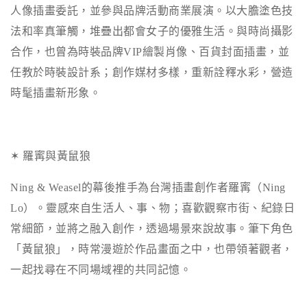
人像插畫委託，並參與品牌活動商業展演。以大膽塗色技
法和率真筆觸，堆疊出都會女子的優雅生活。與時尚攝影
合作，也曾為時裝品牌
VIP
繪製肖像、百貨封面插畫，並
任教於時裝設計系；創作媒材多樣，重新詮釋水彩，營造
時髦插畫新形象。
✶ 羅寗與黃鼠狼
Ning & Weasel
的幕後推手為台灣插畫創作者羅寗（
Ning
Lo
）。靈感來自生活人、事、物；喜歡觀察市街、紀錄日
常細節，並將之融入創作，透過場景來說故事。筆下角色
「黃鼠狼」，時常漫遊於作品畫面之中，也帶領著觀者，
一起找尋在不同場域裡的共同記憶。