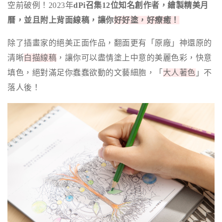
空前破例！2023年
dPi召集12位知名創作者，繪製精美月
曆，並且附上背面線稿，讓你
好好塗，好療癒！
除了插畫家的絕美正面作品，翻面更有「原廠」神還原的
清晰
白描線稿
，讓你可以盡情塗上中意的美麗色彩，快意
填色，絕對滿足你
蠢蠢欲動的文藝細胞，「
大人著色
」不
落人後！