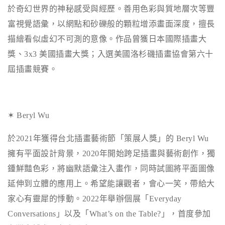
於奇幻世界的神秘感受與經歷。善用色彩與質地層次等豐
富視覺語彙，以網點和砂礫般的顆粒增添畫面深度，擅長
描繪看似虛幻不可測的意像。作品曾獲日本國際插畫大
獎、
3x3
美國插畫大獎；入選美國洛杉磯插畫協會第六十
屆插畫競賽。
✶ Beryl Wu
於
2021
年獲得台北插畫藝術節「策展人獎」的
Beryl Wu
擁有平面設計背景，
2020
年開始跨足插畫與藝術創作，獨
鍾鮮豔色彩，將幽默語彙注入畫作，同時試圖將平面圖像
延伸到立體的應用上。希望能讓觀者，會心一笑，帶給大
家心有靈犀的悸動。
2022
年舉辦個展「
Everyday
Conversations
」以及「
What’s on the Table?
」，首度參加