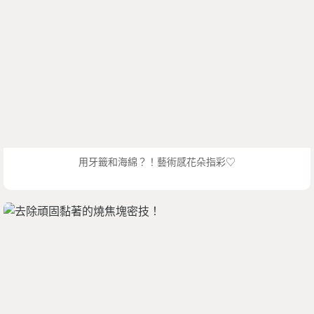
用牙籤和海綿？！藝術感花朵指彩♡