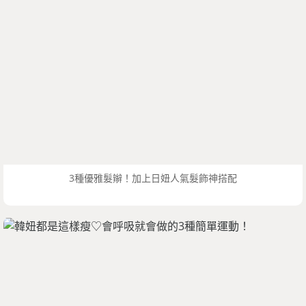
3種優雅髮辮！加上日妞人氣髮飾神搭配