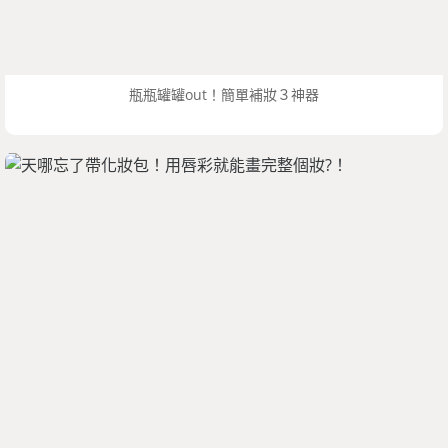
瓶瓶罐罐out！簡單補妝３神器