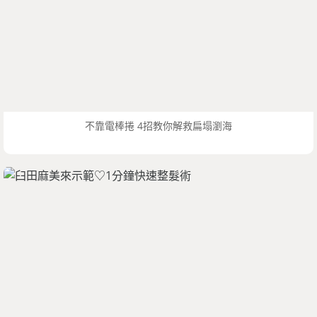
不靠電棒捲 4招教你解救扁塌瀏海