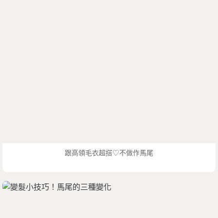
跟高領毛衣超搭♡不做作馬尾