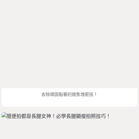
去除頑固黏著的燒焦塊密技！