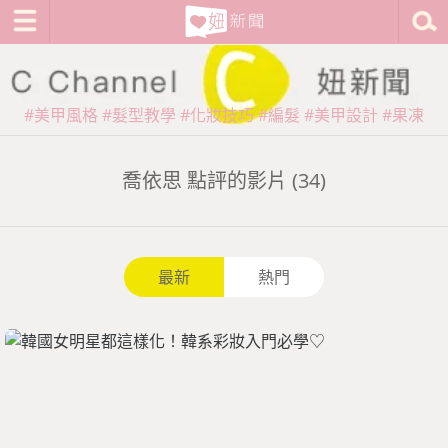
#美甲風格
#髮型教學
#化妝技巧
#編髮
#美甲設計
#果凍
喬依思 點評的影片 (34)
最新
熱門