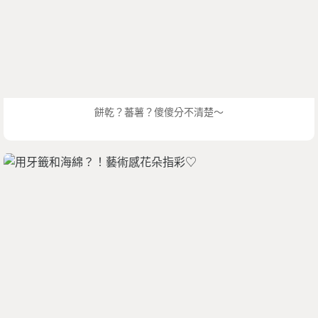
餅乾？蕃薯？傻傻分不清楚～