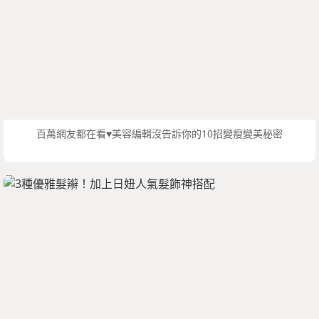
百萬網友都在看♥美容編輯沒告訴你的10招變瘦變美秘密