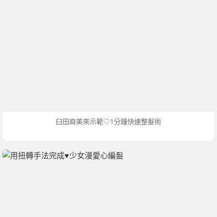
臼田麻美來示範♡1分鐘快速整髮術