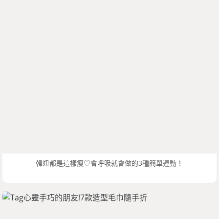
韓妞都是這樣瘦♡會呼吸就會做的3種簡單運動！