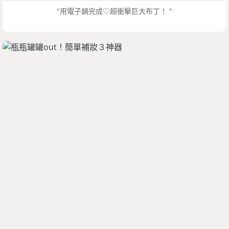
"用電子鍋完成♡超衝擊巨大布丁！ "