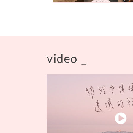
video
_