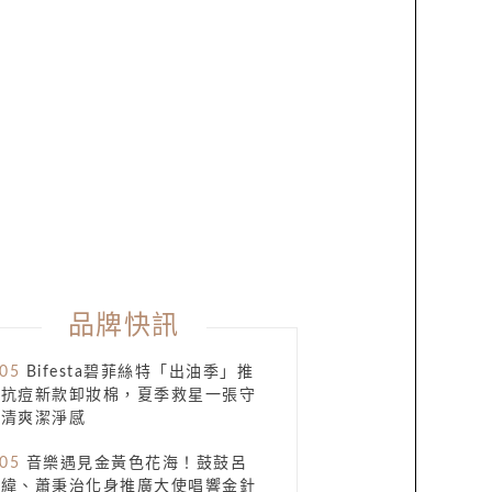
品牌快訊
.05
Bifesta碧菲絲特「出油季」推
出抗痘新款卸妝棉，夏季救星一張守
清爽潔淨感​
.05
音樂遇見金黃色花海！鼓鼓呂
思緯、蕭秉治化身推廣大使唱響金針