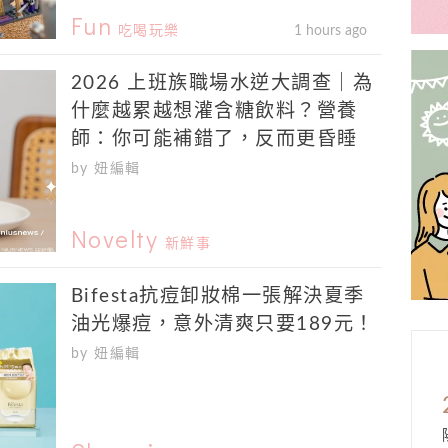
Fun
吃喝玩樂
1 hours ago
2026 上班族職場水逆大調查｜為
什麼越累越想灌含糖飲料？營養
師：你可能補錯了，反而更昏睡
by 妞編輯
Novelty
新鮮事
Bifesta抗痘卸妝棉一張解決夏季
油光爆痘，意外清爽只要189元！
by 妞編輯