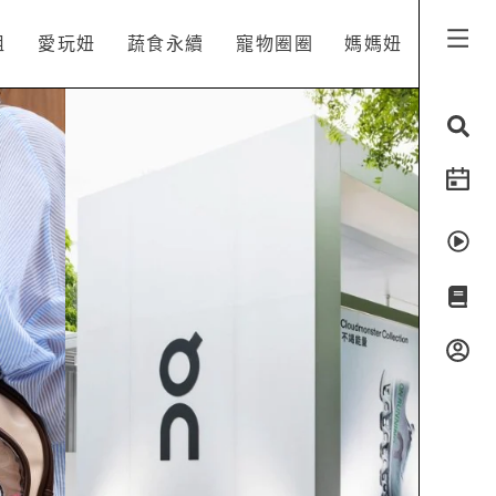
姐
愛玩妞
蔬食永續
寵物圈圈
媽媽妞