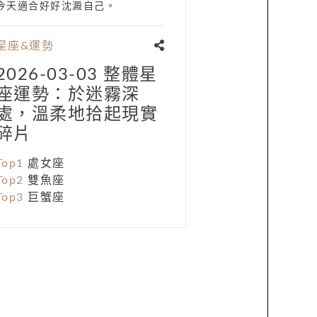
今天適合好好沈澱自己。
星座&運勢
2026-03-03 整體星
座運勢：於迷霧深
處，溫柔地拾起現實
碎片
Top1
處女座
Top2
雙魚座
Top3
巨蟹座