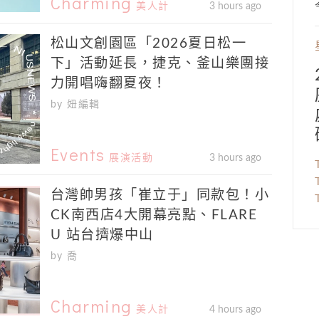
Charming
美人計
3 hours ago
松山文創園區「2026夏日松一
下」活動延長，捷克、釜山樂團接
力開唱嗨翻夏夜！
by 妞編輯
Events
展演活動
3 hours ago
台灣帥男孩「崔立于」同款包！小
CK南西店4大開幕亮點、FLARE
U 站台擠爆中山
by 喬
Charming
美人計
4 hours ago