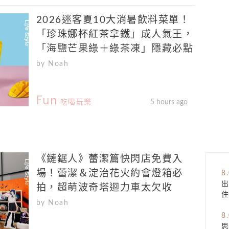
2026迷客夏10大消暑飲料菜單！
「珍珠娜杯紅茶拿鐵」成人氣王，
「海鹽芒果綠＋綠茶凍」隱藏必點
by Noah
Fun
吃喝玩樂
5 hours ago
《鏈鋸人》蕾潔篇快閃店免費入
場！蕾潔＆淀治花火約會燈箱必
8
拍，超萌波奇塔迴力車太欠收
住
by Noah
8