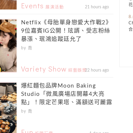
Events
展演活動
21 hours ago
8
Netflix《母胎單身戀愛大作戰2》
C
9位嘉賓IG公開！玹諝、受志粉絲
暴漲、珉鴻追蹤廷允了
by 喬
Variety Show
綜藝娛樂
22 hours ago
爆紅麵包品牌Moon Baking
Studio「微風廣場店開幕4大亮
點」！限定芒果塔、滿額送可麗露
by 喬
Fun