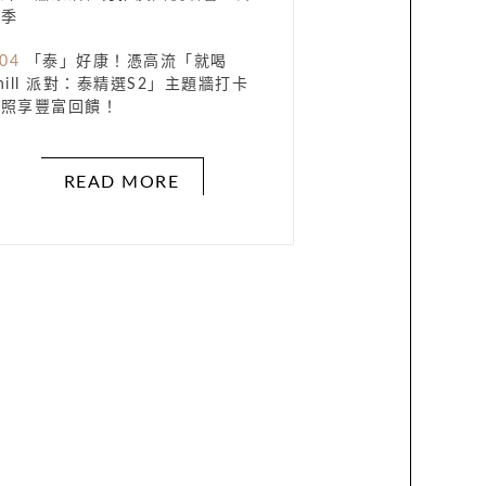
花季
.04
「泰」好康！憑高流「就喝
hill 派對：泰精選S2」主題牆打卡
合照享豐富回饋！
READ MORE