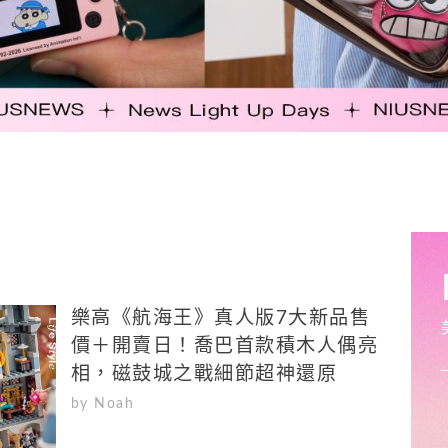
樂高《航海王》真人版7大新品售
價＋開賣日！喬巴首款積木人偶亮
相，磁鼓城之戰細節超神還原
by Noah