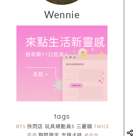
Wennie
來點生活新靈感
妞新聞YT訂起來！
走起 >
tags
BTS
快閃店
玩具總動員5
三麗鷗
TWICE
星座
期間限定
吉伊卡哇
星巴克