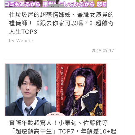
住垃圾屋的超悲情姊姊、兼職女演員的
禮儀師！《跟去你家可以嗎？》超離奇
人生TOP3
by Wennie
2019-09-17
實際年齡超驚人！小栗旬、佐藤健等
「超逆齡高中生」TOP7，年齡差10+起