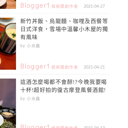
Blogger1
妞新聞創作者
2021-04-27
新竹丼飯、烏龍麵、咖哩及西餐等
日式洋食，雪場中溫馨小木屋的獨
有風味
by 小米蟲
Blogger1
妞新聞創作者
2021-04-21
這酒怎麼喝都不會醉!?今晚我要喝
十杯!超好拍的復古摩登風餐酒館!
by 小米蟲
Blogger1