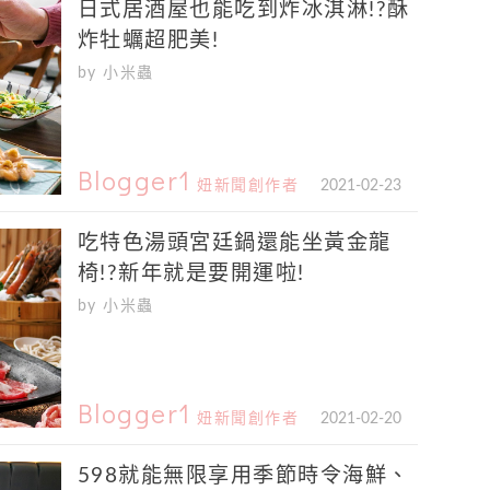
日式居酒屋也能吃到炸冰淇淋!?酥
炸牡蠣超肥美!
by 小米蟲
Blogger1
妞新聞創作者
2021-02-23
吃特色湯頭宮廷鍋還能坐黃金龍
椅!?新年就是要開運啦!
by 小米蟲
Blogger1
妞新聞創作者
2021-02-20
598就能無限享用季節時令海鮮、