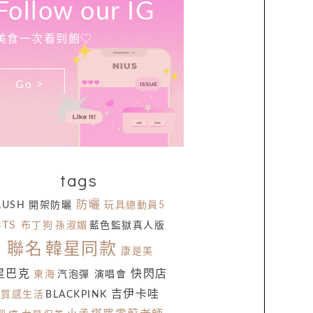
Follow our IG
美食一次看到飽♡
Go >
tags
防曬
LUSH
開架防曬
玩具總動員5
BTS
布丁狗
孫淑媚
藍色監獄真人版
聯名
韓星同款
康是美
星巴克
快閃店
東海
汽泡彈
演唱會
吉伊卡哇
質感生活
BLACKPINK