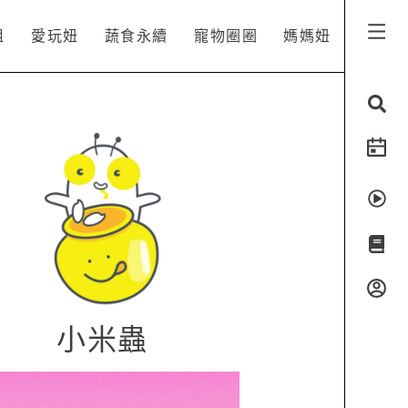
姐
愛玩妞
蔬食永續
寵物圈圈
媽媽妞
小米蟲