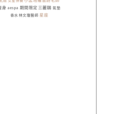
小孟塔羅雲蔚老師
乳癌
女星保養
瘦身
期間限定
三麗鷗
aespa
氣墊
星座
香水
林文瓊醫師