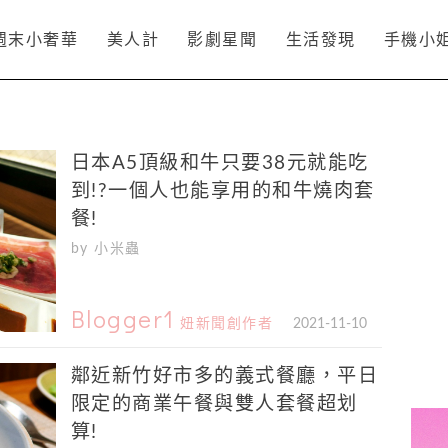
週末小奢華
美人計
影劇星聞
生活發現
手機小
日本A5頂級和牛只要38元就能吃
到!?一個人也能享用的和牛燒肉套
餐!
by 小米蟲
Blogger1
妞新聞創作者
2021-11-10
鄰近新竹好市多的義式餐廳，平日
限定的商業午餐與雙人套餐超划
算!