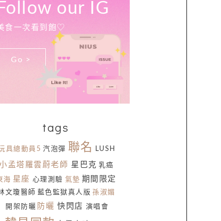
Follow our IG
美食一次看到飽♡
Go >
tags
聯名
玩具總動員5
汽泡彈
LUSH
小孟塔羅雲蔚老師
星巴克
乳癌
星座
期間限定
東海
心理測驗
氣墊
林文瓊醫師
藍色監獄真人版
孫淑媚
防曬
快閃店
開架防曬
演唱會