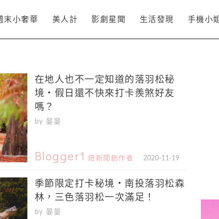
週末小奢華
美人計
影劇星聞
生活發現
手機小
在地人也不一定知道的落羽松秘
境・假日還不快來打卡羨煞好友
嗎？
by 晏晏
Blogger1
妞新聞創作者
2020-11-19
季節限定打卡秘境・南投落羽松森
林，三色落羽松一次滿足！
by 晏晏