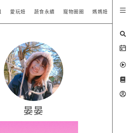
姐
愛玩妞
蔬食永續
寵物圈圈
媽媽妞
晏晏