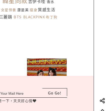
韓星同款
吉伊卡哇
香水
質感生活
女星保養
康是美
瘦身
三麗鷗
BTS
BLACKPINK
布丁狗
Go Go!
妞一下，天天好心情