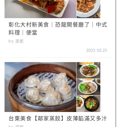
彰化大村新美食｜恐龍開餐廳了｜中式
料理｜便當
by 潔妮
2021-10-25
台東美食【鄰家蒸餃】皮薄餡滿又多汁