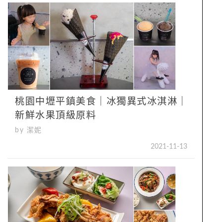
桃園中壢平鎮美食｜冰獨異式冰淇淋｜
新鮮水果頂級原料
by 潔妮
2021-11-13