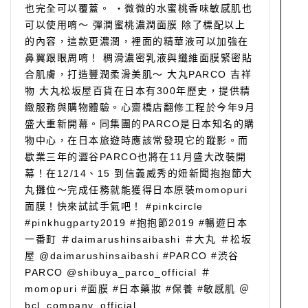
也完全可以覆蓋。 ・微微的水蜜桃香味敏感肌也
可以使用唷～ 彈潤蜜桃濃潤面膜 除了標配以上
的內容，這款更濃潤，裡面的精華液可以加強在
鼻翼跟眼周唷！ 稠滑濃密乳液與纖維面膜緊密貼
合肌膚，打造豐潤柔滑美肌～ 大丸PARCO 吉祥
物 大丸松坂屋百貨在日本有300年歷史，提供精
緻服務與購物體驗。心齋橋店翻修工程於今年9月
盛大重新開幕。同集團的PARCO是日本知名的購
物中心，在日本旅遊時應該常發現它的蹤影。而
歇業三年的澀谷PARCO也將在11月盛大改裝開
幕！在12/14、15 到信義威秀的妞新聞抱抱節大
丸攤位～完成任務就能獲得日本原裝momopuri
面膜！快來試試手氣吧！ #pinkcircle
#pinkhugparty2019 #抱抱節2019 #暢遊日本
一番町 ＃daimarushinsaibashi ＃大丸 ＃松坂
屋 @daimarushinsaibashi #PARCO #渋谷
PARCO @shibuya_parco_official ＃
momopuri #面膜 #日本藥妝 #保養 #敏感肌 ＠
bcl_company_official