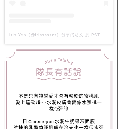
Iris Yen（@irisssszzz）分享的貼文
於
PST 2019 年 12月 月 12 日 上午 5:12
不是只有談戀愛才會有粉粉的蜜桃肌
愛上這款超~~水潤皮膚會變像水蜜桃一
樣Q彈的
日本momopuri水潤牛奶果凍面膜
塗抹的乳酸菌讓肌膚在冷天也一樣保水彈