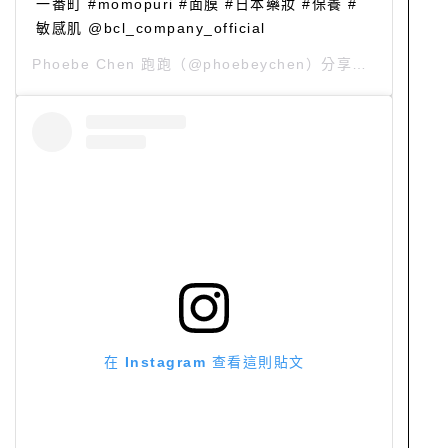
一番町 #momopuri #面膜 #日本藥妝 #保養 #
敏感肌 @bcl_company_official
Phoebe Chen 跑跑
（@phoebeychen）分享的貼文 於
PS
在 Instagram 查看這則貼文