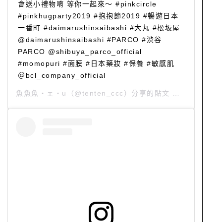
會送小禮物唷 等你一起來～ #pinkcircle
#pinkhugparty2019 #抱抱節2019 #暢遊日本
一番町 #daimarushinsaibashi #大丸 #松坂屋
@daimarushinsaibashi #PARCO #渋谷
PARCO @shibuya_parco_official
#momopuri #面膜 #日本藥妝 #保養 #敏感肌
＠bcl_company_official
魚魚魚・ェ・u
（@tenten_ccc）分享的貼文 於
PST 2019