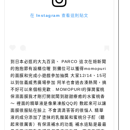
在 Instagram 查看這則貼文
到日本必逛的大丸百貨、 PARCO 這次在妞新聞
的抱抱節有設櫃位喔 到攤位可以獲得momopuri
的面膜和完成小遊戲參加抽獎 大家12/14、15可
以到信義威秀廣場參加 阿羊也會過去湊熱鬧，搞
不好可以來個相見歡 . MOMOPURI的彈潤蜜桃
保濕面膜我才剛打開就聞到甜甜療癒的水蜜桃香
～ 裡面的精華液是像果凍般QQ的 敷起來可以讓
面膜很服貼在臉上 不會滴滴答答的很惱人 精華
液的成分添加了塗抹的乳酸菌和蜜桃分子酊（聽
起來很厲害）有保濕補水的功能 補水這點是最最