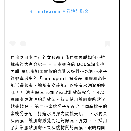
在 Instagram 查看這則貼文
這次到日本同行的女孩都問我這家面膜如何～這
就來為大家介紹一下 日本很夯的 BCL彈潤蜜桃
面膜 讓肌膚如果實般的光滑及彈性～水潤～桃子
為範本誕生的「momopuri」保養品 肌膚和心情
都活躍起來，讓所有女孩都可以擁有水潤潤的桃
肌！！ 清爽保濕 添加了兩款乳酸菌配合了可以
讓肌膚更滋潤的乳酸菌。每天使用讓肌膚的狀況
越來越好。 第二～蜜桃分子酊配合了国産桃子的
蜜桃分子酊。打造水潤彈力蜜桃美肌！ ・水潤果
凍面膜。讓肌膚感覺到足夠保濕、彈力。 ・採用
了非常服貼肌膚～果凍感材質的面膜，眼睛周圍