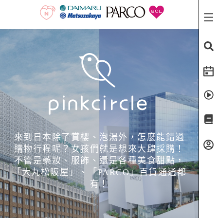
來到日本除了賞櫻、泡湯外，怎麼能錯過
購物行程呢？女孩們就是想來大肆採購！
不管是藥妝、服飾、還是各種美食甜點，
「大丸松阪屋」、「PARCO」百貨通通都
有！