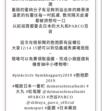
潤
裏頭的蜜桃分子有足夠到溢出來的精華液
溫柔的包覆住每一吋肌膚, 敷完隔天皮膚
都被誇想咬一口
以前採買都要去日本的大丸和PARCO百
貨
這次在妞新聞的抱抱節有設櫃位
大家12/14 15號可以到信義威秀廣場逛逛
~
現場可以免費領取面膜、完成小遊戲還有
機會抽中小禮物唷!
#pinkcircle #pinkhugparty2019 #抱抱節
2019
#暢遊日本一番町 daimarushinsaibashi #
大丸 #松坂屋 @daimarushinsaibashi
#PARCO #渋谷PARCO
@shibuya_parco_official
momopuri #面膜 #日本藥妝