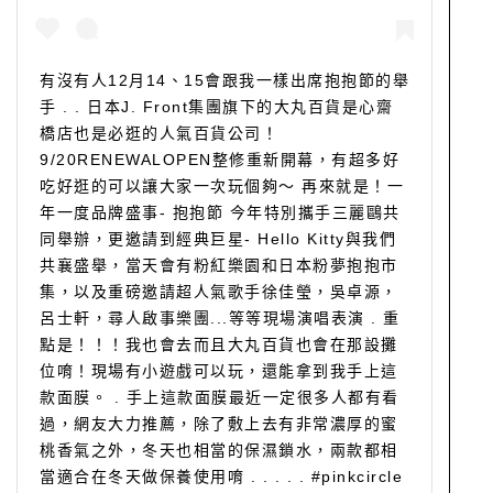
有沒有人12月14、15會跟我一樣出席抱抱節的舉
手 . . 日本J. Front集團旗下的大丸百貨是心齋
橋店也是必逛的人氣百貨公司！
9/20RENEWALOPEN整修重新開幕，有超多好
吃好逛的可以讓大家一次玩個夠～ 再來就是！一
年一度品牌盛事- 抱抱節 今年特別攜手三麗鷗共
同舉辦，更邀請到經典巨星- Hello Kitty與我們
共襄盛舉，當天會有粉紅樂園和日本粉夢抱抱市
集，以及重磅邀請超人氣歌手徐佳瑩，吳卓源，
呂士軒，尋人啟事樂團...等等現場演唱表演 . 重
點是！！！我也會去而且大丸百貨也會在那設攤
位唷！現場有小遊戲可以玩，還能拿到我手上這
款面膜。 . 手上這款面膜最近一定很多人都有看
過，網友大力推薦，除了敷上去有非常濃厚的蜜
桃香氣之外，冬天也相當的保濕鎖水，兩款都相
當適合在冬天做保養使用唷 . . . . . #pinkcircle