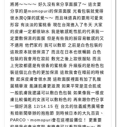
將將～～～～ 好久沒有來分享面膜了～ 這次要
分享的是momopuri的保濕面膜 光看包裝就覺得
很水潤Q彈的感覺～～ 而且味道真的要用可愛來
形容 有淡淡的蜜桃香 現在台灣進入了冬天 大家
的皮膚一定都很缺水 我是敏感乾性肌的代表我一
定要敷保濕的面膜 但是有些我的臉容易敏感的又
不適用 他們家的 我可以敷耶 之前是白色包裝的
這款原本就很保濕了 而且在日本也很暢銷 白色
包裝的我會用在妝前 敷完之後上妝很服貼 而且
上完妝都還是有很香的蜜桃香 升級版的是粉色包
裝這個比白色的更加保濕 這款我會在睡前的時候
敷 起床皮膚會很水潤 這款面膜裡面有加了乳酸
菌精華液 能讓肌膚更滋潤 如果平常是混合肌或
一般肌膚我建議可以敷白色包裝 如果像我一樣皮
膚比較偏乾的女孩可以敷粉色的 再來跟你們分享
一個好消息 12/14.15 在 台北的信義威秀廣場會
有妞新聞舉辦的抱抱節 到時候日本的大丸百貨、
PARCO、momopuri會在這裡設攤位！ 更重要
的是我也會出席啦 有機會可以看到我唷～～ 而