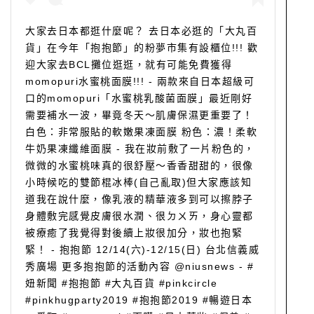
大家去日本都逛什麼呢？ 去日本必逛的「大丸百
貨」在今年「抱抱節」的粉夢市集有設櫃位!!! 歡
迎大家去BCL攤位逛逛，就有可能免費獲得
momopuri水蜜桃面膜!!! - 兩款來自日本超級可
口的momopuri「水蜜桃乳酸菌面膜」最近剛好
需要補水一波，畢竟冬天～肌膚保濕更重要了！
白色：非常服貼的軟嫩果凍面膜 粉色：濃！柔軟
牛奶果凍纖維面膜 - 我在妝前敷了一片粉色的，
微微的水蜜桃味真的很舒壓～香香甜甜的，很像
小時候吃的雙節棍冰棒(自己亂取)但大家應該知
道我在說什麼，像乳液的精華液多到可以擦脖子
身體敷完感覺皮膚很水潤、很ㄉㄨㄞ，身心靈都
被療癒了我覺得對後續上妝很加分，妝也抱緊
緊！ - 抱抱節 12/14(六)-12/15(日) 台北信義威
秀廣場 更多抱抱節的活動內容 @niusnews - #
妞新聞 #抱抱節 #大丸百貨 #pinkcircle
#pinkhugparty2019 #抱抱節2019 #暢遊日本