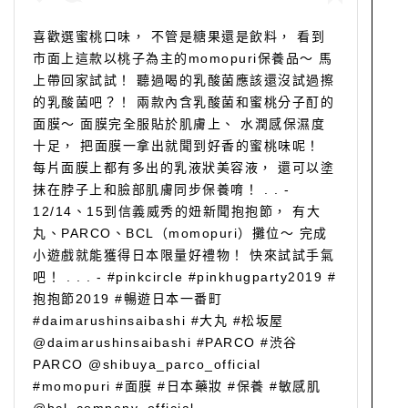
喜歡選蜜桃口味， 不管是糖果還是飲料， 看到
市面上這款以桃子為主的momopuri保養品～ 馬
上帶回家試試！ 聽過喝的乳酸菌應該還沒試過擦
的乳酸菌吧？！ 兩款內含乳酸菌和蜜桃分子酊的
面膜～ 面膜完全服貼於肌膚上、 水潤感保濕度
十足， 把面膜一拿出就聞到好香的蜜桃味呢！
每片面膜上都有多出的乳液狀美容液， 還可以塗
抹在脖子上和臉部肌膚同步保養唷！ . . -
12/14、15到信義威秀的妞新聞抱抱節， 有大
丸、PARCO、BCL（momopuri）攤位～ 完成
小遊戲就能獲得日本限量好禮物！ 快來試試手氣
吧！ . . . - #pinkcircle #pinkhugparty2019 #
抱抱節2019 #暢遊日本一番町
#daimarushinsaibashi #大丸 #松坂屋
@daimarushinsaibashi #PARCO #渋谷
PARCO @shibuya_parco_official
#momopuri #面膜 #日本藥妝 #保養 #敏感肌