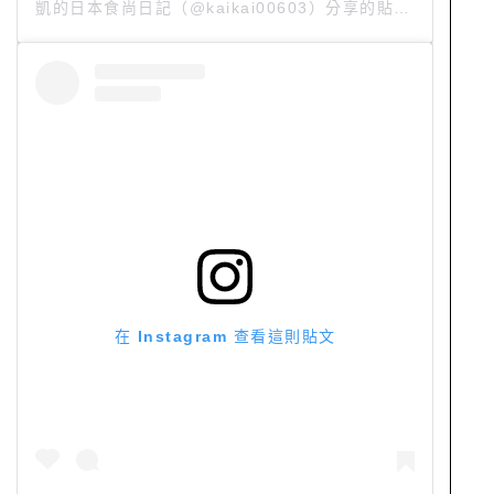
凱的日本食尚日記
（@kaikai00603）分享的貼文 於
PST 2
在 Instagram 查看這則貼文