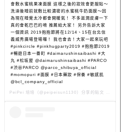
會敷水蜜桃果凍面膜 這樣之後的妝效會更服貼～
洗澡後睡前就敷比較濃密的水蜜桃牛奶面膜～因
為現在睡覺太冷都會開暖氣！ 不多滋潤皮膚一下
真的會乾巴巴的唷 推薦給大家！ 另外告訴大家
一個資訊 2019抱抱節將在12/14、15在台北信
義威秀廣場登場囉！ 我也會去！大家一起來玩吧
#pinkcircle #pinkhugparty2019 #抱抱節2019
#暢遊日本一番町 #daimarushinsaibashi #大
丸 #松坂屋 @daimarushinsaibashi #PARCO
#渋谷PARCO @parco_shibuya_official
#momopuri #面膜 #日本藥妝 #保養 #敏感肌
@bcl_company_official
PeiPei 培培
（@peipeisun1130）分享的貼文 於
PST 201