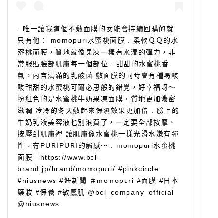
. 唯一讓我這個不敷面膜的女能會持續回購的就
只有他： momopuri水蜜桃面膜 . 柔軟ＱＱ的水
密桃面膜，質地就像果凍一樣有水潤的彈力，非
常服貼臉部肌膚每一個部位 . 甜甜的水蜜桃香
氣，內含滿滿的乳酸菌 敷面膜的同時會有種喝酸
酸甜甜的水蜜桃可爾必思般的錯覺，好幸福呀～
粉紅色的是水蜜桃牛奶果凍面膜，質地更加濃密
滋潤 冷冷的冬天敷起來保濕效果更加倍 . 臉上的
牛奶乳液美容液也別浪費了，一定要全部按摩、
按壓到肌膚裡 讓肌膚像水蜜桃一樣光滑水嫩有彈
性，有PURIPURI的觸感～ . momopuri水蜜桃
面膜：https://www.bcl-
brand.jp/brand/momopuri/ #pinkcircle
#niusnews #妞新聞 ＃momopuri #面膜 #日本
藥妝 #保養 #敏感肌 @bcl_company_official
@niusnews