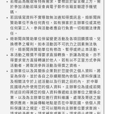
若贈品為親取等特殊需求，會標註於留言欄上方，需
於參加活動前填妥會員電子郵件信箱並驗證手機號
碼。
若因填寫資料不實導致無法通知得獎訊息，妞新聞與
贊助單位不負任何責任，如有損害於主辦單位或其他
任何第三人，參與活動者應自行負責一切相關法律責
任。
妞新聞與贊助單位保留變更活動及各項回饋獎項、兌
換標準之權利，如本活動因不可抗力之因素無法執
行，妞新聞與贊助單位有修改、暫停或終止本活動。
本活動之贈獎不得要求直接轉換、折讓為現金，亦不
得要求官方直接轉讓於他人，若有以不正當方式參與
活動者，將取消參與活動及得獎之資格。
主辦單位以及其關係企業對於您提供之個人資料，將
妥為保存，並於各自之存續期間內依個人資料保護法
及相關法令於上述活動以及行銷之目的內， 於中華
民國境內外使用您的個人資料。主辦單位為達成前開
所述目的得將您的個人資料傳遞給主辦單位之關係企
業，以及為主辦單位進行資料維護、處理及寄送之服
務供應商，無論傳輸地點是否在中華民國。依個人資
料保護法之規定，您可以隨時向主辦單位要求查詢、
請求給予複本、請求補充或更正、請求停止處理、利