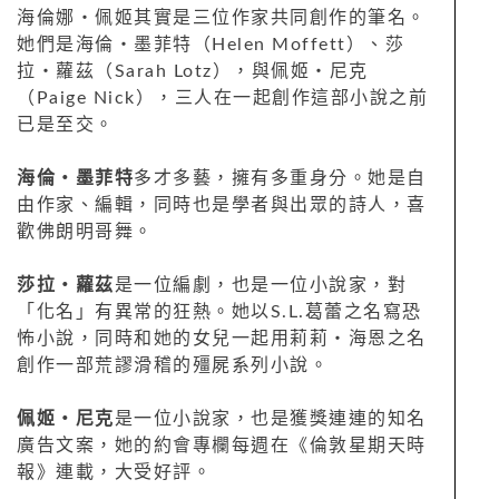
海倫娜‧佩姬其實是三位作家共同創作的筆名。
她們是海倫‧墨菲特（Helen Moffett）、莎
拉‧蘿茲（Sarah Lotz），與佩姬‧尼克
（Paige Nick），三人在一起創作這部小說之前
已是至交。
海倫‧墨菲特
多才多藝，擁有多重身分。她是自
由作家、編輯，同時也是學者與出眾的詩人，喜
歡佛朗明哥舞。
莎拉‧蘿茲
是一位編劇，也是一位小說家，對
「化名」有異常的狂熱。她以S.L.葛蕾之名寫恐
怖小說，同時和她的女兒一起用莉莉‧海恩之名
創作一部荒謬滑稽的殭屍系列小說。
佩姬‧尼克
是一位小說家，也是獲獎連連的知名
廣告文案，她的約會專欄每週在《倫敦星期天時
報》連載，大受好評。