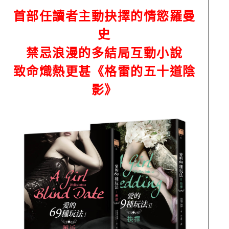
首部任讀者主動抉擇的情慾羅曼
史
禁忌浪漫的多結局互動小說
致命熾熱更甚《格雷的五十道陰
影》