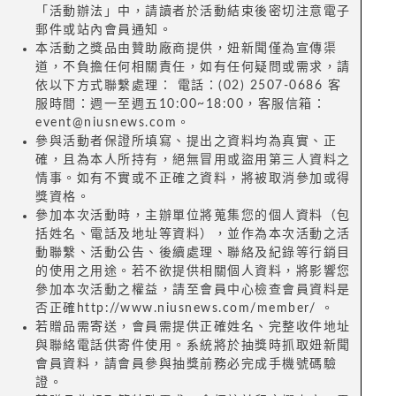
「活動辦法」中，請讀者於活動結束後密切注意電子
郵件或站內會員通知。
本活動之獎品由贊助廠商提供，妞新聞僅為宣傳渠
道，不負擔任何相關責任，如有任何疑問或需求，請
依以下方式聯繫處理： 電話：(02) 2507-0686 客
服時間：週一至週五10:00~18:00，客服信箱：
event@niusnews.com。
參與活動者保證所填寫、提出之資料均為真實、正
確，且為本人所持有，絕無冒用或盜用第三人資料之
情事。如有不實或不正確之資料，將被取消參加或得
獎資格。
參加本次活動時，主辦單位將蒐集您的個人資料（包
括姓名、電話及地址等資料），並作為本次活動之活
動聯繫、活動公告、後續處理、聯絡及紀錄等行銷目
的使用之用途。若不欲提供相關個人資料，將影響您
參加本次活動之權益，請至會員中心檢查會員資料是
否正確http://www.niusnews.com/member/ 。
若贈品需寄送，會員需提供正確姓名、完整收件地址
與聯絡電話供寄件使用。系統將於抽獎時抓取妞新聞
會員資料，請會員參與抽獎前務必完成手機號碼驗
證。