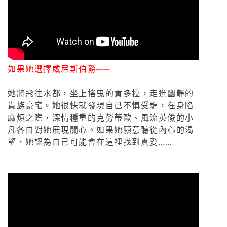
如果她選擇威尼斯伯爵──
她將飛往水都，坐上搖曳的貢多拉，走進幽靜的
貴族豪宅。她很快就發現自己不慎受
騙，在身陷
麻煩之際，深情穩重的克勞蒂歐、風流英俊的小
凡各自對她展現關心。如
果她願意聽從內心的渴
望，她認為自己可能會在這裡找到真愛……