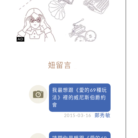
AD
妞留言
_
我最想跟《愛的69種玩
法》裡的威尼斯伯爵約
會
鄭秀敏
2015-03-16