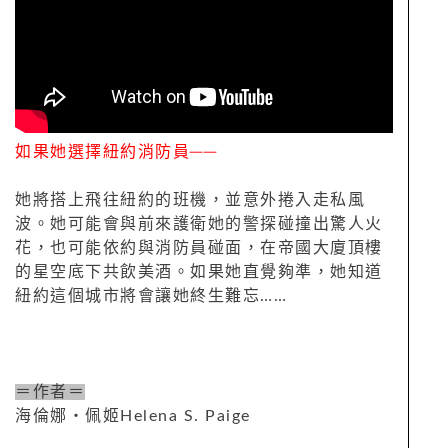
如果她選擇紐約消防員──
她將搭上飛往紐約的班機，並意外捲入走私風
波。她可能會與前來護衛她的警探碰撞
出驚人火
花，也可能依約與消防員碰面，在帝國大廈頂樓
的星空底下共飲美酒。如果
她直覺夠準，她知道
紐約這個城市將會讓她終生難忘……
＝作者＝
海倫娜‧佩姬Helena S. Paige