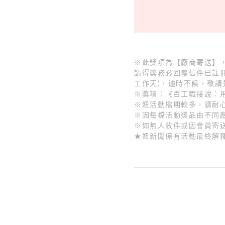
※此獎項為【廠商寄送】，
請得獎務必回覆信件已註冊Pre
工作天)，逾時不候，敬請
※獎項：《百工職接說：用
※妞活動檔期較多，請耐
※因每檔活動獎品由不同
※如無人收件或因會員寄
★妞新聞保有活動最終解