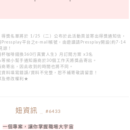
得獎名單將於 1/25（二）公布於此活動頁並寄出得獎通知信，
ssplay平台之e-mail帳號，由遊讀請Pressplay開設(約7-14
見諒！
杯咖啡錢換360行真實人生》月訂閱方案 x3名
心等候小幫手通知廠商於30個工作天將獎品寄出。
廠商寄出，因此收到的時間也將不同。
送資料填寫錯誤/資料不完整，恕不補寄敬請留意！
釋及修改權利★
妞資訊
_
#6433
一個專案，讓你掌握職場大宇宙