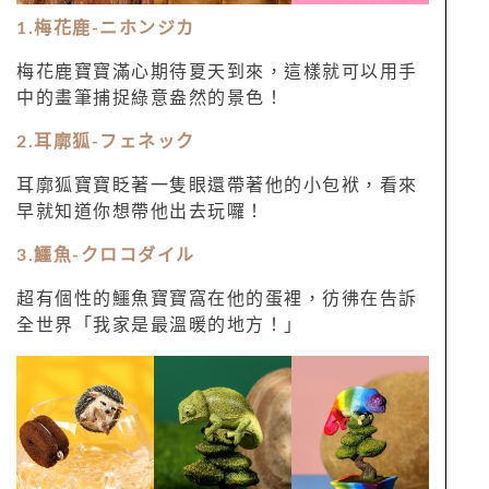
1.
梅花鹿
-
ニホンジカ
梅花鹿寶寶滿心期待夏天到來，這樣就可以用手
中的畫筆捕捉綠意盎然的景色！
2.耳廓狐-フェネック
耳廓狐寶寶眨著一隻眼還帶著他的小包袱，看來
早就知道你想帶他出去玩囉！
3.鱷魚-クロコダイル
超有個性的鱷魚寶寶窩在他的蛋裡，彷彿在告訴
全世界「我家是最溫暖的地方！」