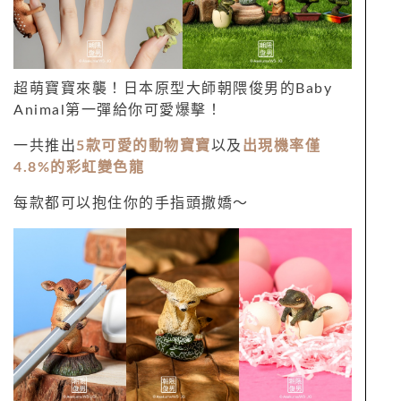
超萌寶寶來襲！日本原型大師朝隈俊男的
Baby
Animal
第一彈給你可愛爆擊！
一共推出
5
款可愛的動物寶寶
以及
出現機率僅
4.8%
的彩虹變色龍
每款都可以抱住你的手指頭撒嬌～