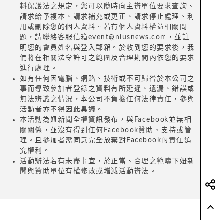
料保護法之規定，您可以隨時向主辦單位要求查詢、
請求給予複本、請求補充或更正、請求停止處理、利
用或刪除您的個人資料。若有個人資料權益相關問
題，請聯絡客服信箱event@niusnews.com，並註
明您的會員姓名與登入郵箱。於收到您的要求後，我
們將在相關法令許可之範圍及合理期間內依您的要求
進行處理。
如有任何因電腦、網路、技術或不可歸咎於本公司之
事而導致參加者登錄之資料有所延遲、遺漏、錯誤或
無法辨識之情況，本公司不負擔任何法律責任，參與
活動者亦不得因此異議。
本活動為妞新聞全權資訊發布，與Facebook並無相
關關係，並沒有得到任何Facebook贊助、支持或管
理。且參加者需同意完全放棄對Facebook的責任追
究權利。
活動辦法若有未盡事宜，於正當、合理之範疇下妞新
聞與贊助單位有權修改或增減活動辦法。