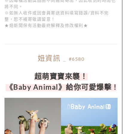
※因每檔活動獎品由不同廠商寄出，因此收到的時間也
將不同。
※如無人收件或因會員寄送資料填寫錯誤/資料不完
整，恕不補寄敬請留意！
★妞新聞保有活動最終解釋及修改權利★
妞資訊
_
#6580
超萌寶寶來襲！
《Baby Animal》給你可愛爆擊 !