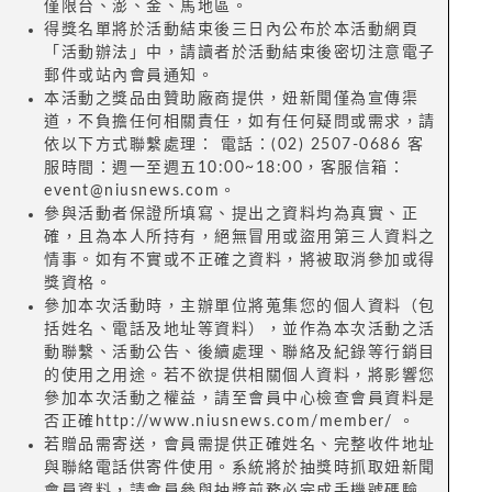
僅限台、澎、金、馬地區。
得獎名單將於活動結束後三日內公布於本活動網頁
「活動辦法」中，請讀者於活動結束後密切注意電子
郵件或站內會員通知。
本活動之獎品由贊助廠商提供，妞新聞僅為宣傳渠
道，不負擔任何相關責任，如有任何疑問或需求，請
依以下方式聯繫處理： 電話：(02) 2507-0686 客
服時間：週一至週五10:00~18:00，客服信箱：
event@niusnews.com。
參與活動者保證所填寫、提出之資料均為真實、正
確，且為本人所持有，絕無冒用或盜用第三人資料之
情事。如有不實或不正確之資料，將被取消參加或得
獎資格。
參加本次活動時，主辦單位將蒐集您的個人資料（包
括姓名、電話及地址等資料），並作為本次活動之活
動聯繫、活動公告、後續處理、聯絡及紀錄等行銷目
的使用之用途。若不欲提供相關個人資料，將影響您
參加本次活動之權益，請至會員中心檢查會員資料是
否正確http://www.niusnews.com/member/ 。
若贈品需寄送，會員需提供正確姓名、完整收件地址
與聯絡電話供寄件使用。系統將於抽獎時抓取妞新聞
會員資料，請會員參與抽獎前務必完成手機號碼驗