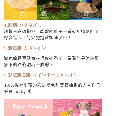
4.刺蝟-ハリネズミ
刺蝟寶寶想抱抱，軟軟的肚子一看就知道剛吃了
好多點心，討完抱抱就想睡了吧！
5.變色龍-カメレオン
變色龍寶寶準備來場魔術秀了，看看他是怎麼跟
腳下的盆栽融為一體的？
6.彩虹變色龍-レインボーカメレオン
4.8%機率出現的彩虹變色龍寶寶抽到的人替自己
喊聲 lucky 啦！