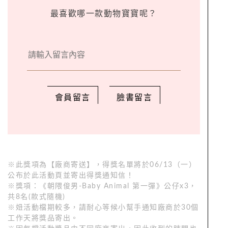
最喜歡哪一款動物寶寶呢？
會員留言
臉書留言
※此獎項為【廠商寄送】，得獎名單將於06/13（一）
公布於此活動頁並寄出得獎通知信！
※獎項：《朝隈俊男-Baby Animal 第一彈》公仔x3，
共8名(款式隨機)
※妞活動檔期較多，請耐心等候小幫手通知廠商於30個
工作天將獎品寄出。