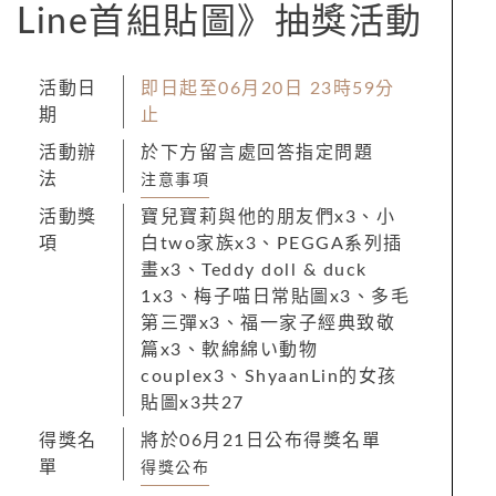
Line首組貼圖》抽獎活動
活動日
即日起至06月20日 23時59分
期
止
活動辦
於下方留言處回答指定問題
法
注意事項
活動獎
寶兒寶莉與他的朋友們x3、小
項
白two家族x3、PEGGA系列插
畫x3、Teddy doll & duck
1x3、梅子喵日常貼圖x3、多毛
第三彈x3、福一家子經典致敬
篇x3、軟綿綿い動物
couplex3、ShyaanLin的女孩
貼圖x3共27
得獎名
將於06月21日公布得獎名單
單
得獎公布