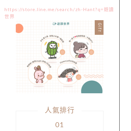
https://store.line.me/search/zh-Hant?q=遊讀
世界
Gift
Previous
Next
人氣排行
01