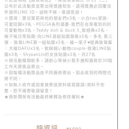
※此獎項為【廠商寄送】，得獎名單將於 6/21（二）
公布於此活動頁並寄出得獎通知信，請得獎務必回覆信
件提供LINE ID，逾時不候，敬請見諒！
※獎項：寶兒寶莉與他的朋友們x3名、小白two家族-
可愛回歸x3名、PEGGA系列插畫-我們在台灣看到的的
可愛動物x3名、Teddy doll & duck 1_致經典x3名、
梅子喵日常貼圖-向LINE⾸組貼圖致敬x3名、多毛 第三
彈 - 致敬LINE第一組貼圖x3名、福一家子♥️經典致敬篇
｜大福DAFUx3名、軟綿綿い動物couple-致敬LINE貼
圖x3名、ShyaanLin的女孩貼圖x3名，共27名
※妞活動檔期較多，請耐心等候小幫手通知廠商於30個
工作天將獎品寄出。
※因每檔活動獎品由不同廠商寄出，因此收到的時間也
將不同。
※如無人收件或因會員寄送資料填寫錯誤/資料不完
整，恕不補寄敬請留意！
★妞新聞保有活動最終解釋及修改權利★
妞資訊
_