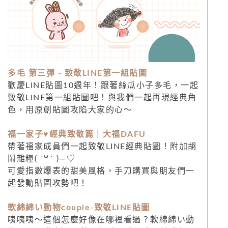
多毛 第三彈 - 致敬LINE第一組貼圖
歡慶LINE貼圖10週年！跟著絲瓜小子多毛，一起
致敬LINE第一組貼圖吧！與我們一起再現經典角
色，用原創貼圖攻陷大家的心～
福一家子♥️經典致敬篇｜大福DAFU
帶著福家成員們一起致敬LINE經典貼圖！附加胡
鬧雜糧( ´꒳` )—♡
可愛指數爆表的甜美風格，手刀購買與朋友們一
起發動貼圖攻勢吧！
軟綿綿い動物couple-致敬LINE貼圖
咦咦咦～這個怎麼好像在哪裡看過？軟綿綿い動