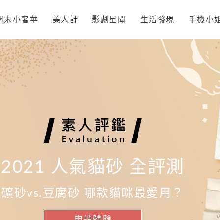
週末小奢華
美人計
影劇星聞
生活發現
手機小
2021 人氣貓砂 全評測
礦砂vs.豆腐砂 哪款貓咪最愛用？
申請體驗