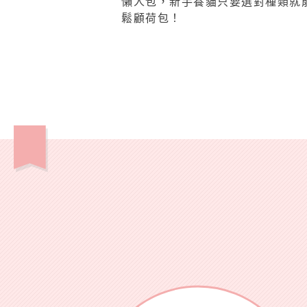
懶人包，新手養貓只要選對種類就
鬆顧荷包！