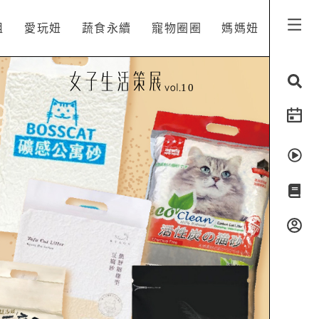
姐
愛玩妞
蔬食永續
寵物圈圈
媽媽妞
10