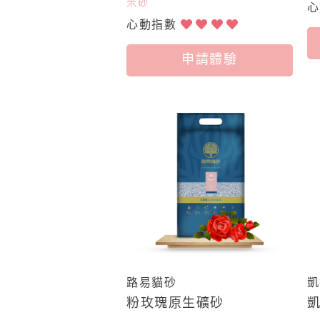
米砂
心動指數
申請體驗
路易貓砂
凱
粉玫瑰原生礦砂