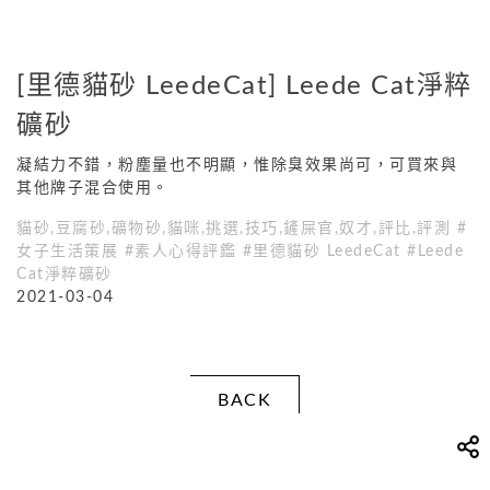
[里德貓砂 LeedeCat] Leede Cat淨粹
礦砂
凝結力不錯，粉塵量也不明顯，惟除臭效果尚可，可買來與
其他牌子混合使用。
貓砂,豆腐砂,礦物砂,貓咪,挑選,技巧,鏟屎官,奴才,評比,評測 #
女子生活策展 #素人心得評鑑 #里德貓砂 LeedeCat #Leede
Cat淨粹礦砂
2021-03-04
BACK