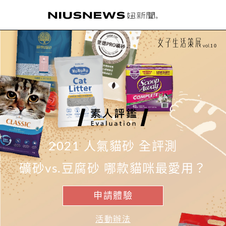
10
2021 人氣貓砂 全評測
礦砂vs.豆腐砂 哪款貓咪最愛用？
申請體驗
活動辦法