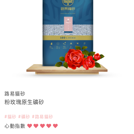
路易貓砂
粉玫瑰原生礦砂
#貓砂 #礦砂 #路易貓砂
心動指數