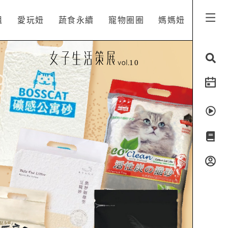
姐
愛玩妞
蔬食永續
寵物圈圈
媽媽妞
10