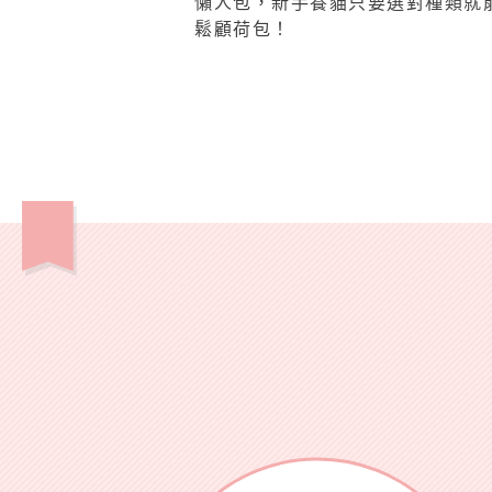
懶人包，新手養貓只要選對種類就
鬆顧荷包！