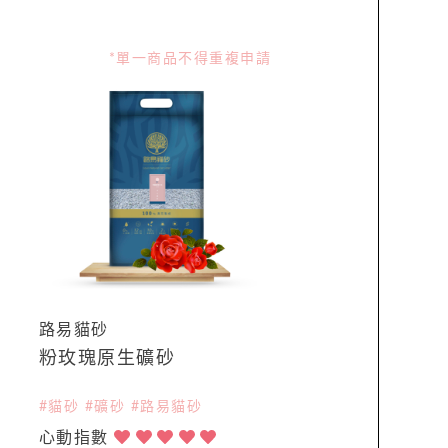
*單一商品不得重複申請
路易貓砂
礦
粉玫瑰原生礦砂
#貓砂 #礦砂 #路易貓砂
心動指數