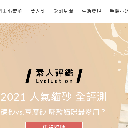
週末小奢華
美人計
影劇星聞
生活發現
手機小
2021 人氣貓砂 全評測
礦砂vs.豆腐砂 哪款貓咪最愛用？
申請體驗