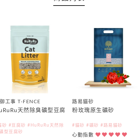
御工事 T-FENCE
路易貓砂
uRuRu天然除臭礦型豆腐
粉玫瑰原生礦砂
砂
貓砂 #豆腐砂 #HuRuRu天然除
#貓砂 #礦砂 #路易貓砂
礦型豆腐砂
心動指數