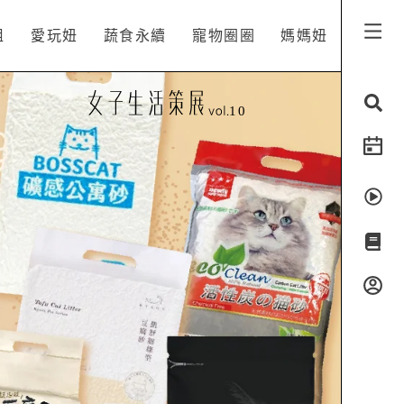
姐
愛玩妞
蔬食永續
寵物圈圈
媽媽妞
10