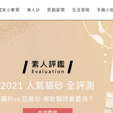
週末小奢華
美人計
影劇星聞
生活發現
手機小
2021 人氣貓砂 全評測
礦砂vs.豆腐砂 哪款貓咪最愛用？
申請體驗