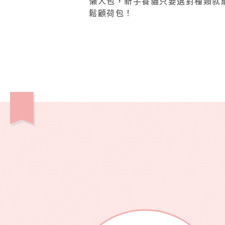
懶人包，新手養貓只要選對種類就
鬆顧荷包！