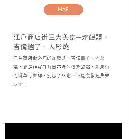
MAP
江戶商店街三大美食─炸饅頭、
吉備糰子、人形燒
江戶商店街必吃的炸饅頭、吉備糰子、人形
燒，都是非常具有日本味的傳統甜點，如果有
到淺草寺參拜，別忘了品嚐一下這幾樣經典美
味唷！