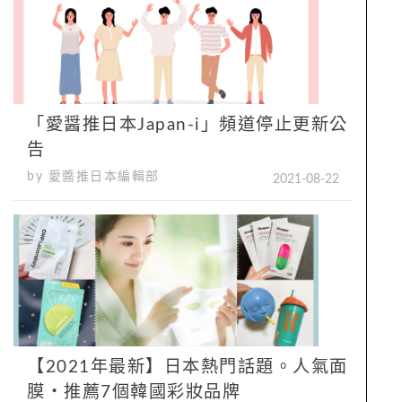
「愛醤推日本Japan-i」頻道停止更新公
告
by 愛醬推日本編輯部
2021-08-22
【2021年最新】日本熱門話題。人氣面
膜・推薦7個韓國彩妝品牌