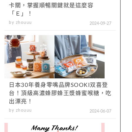
卡關，掌握順暢關鍵就是這麼容
「Ｅ」！
by zhouuu
2024-09-27
日本30年養身零嘴品牌SOOKI双喜登
台！頂級高濃蜂膠蜂王漿蜂蜜喉糖，吃
出漂亮！
by zhouuu
2024-06-07