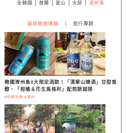
全韓國
首爾
釜山
大邱
濟州島
最新旅遊情報
|
旅行專題
韓國濟州島8大限定酒款！「漢拏山燒酒」甘甜香
醇、「柑橘＆花生馬格利」配煎餅超搭
#吃喝玩樂 #濟州