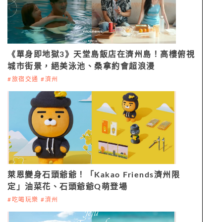
《單身即地獄3》天堂島飯店在濟州島！高樓俯視
城市街景，絕美泳池、桑拿約會超浪漫
#旅宿交通 #濟州
萊恩變身石頭爺爺！「Kakao Friends濟州限
定」油菜花、石頭爺爺Q萌登場
#吃喝玩樂 #濟州