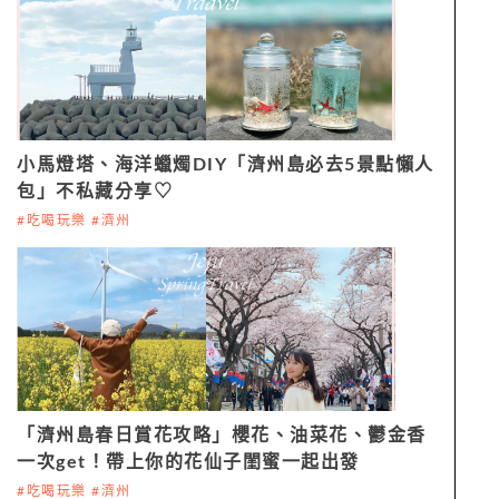
小馬燈塔、海洋蠟燭DIY「濟州島必去5景點懶人
包」不私藏分享♡
#吃喝玩樂 #濟州
「濟州島春日賞花攻略」櫻花、油菜花、鬱金香
一次get！帶上你的花仙子閨蜜一起出發
#吃喝玩樂 #濟州