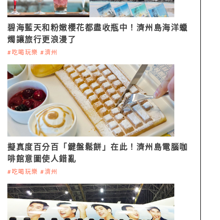
碧海藍天和粉嫩櫻花都盡收瓶中！濟州島海洋蠟
燭讓旅行更浪漫了
#吃喝玩樂 #濟州
擬真度百分百「鍵盤鬆餅」在此！濟州島電腦咖
啡館意圖使人錯亂
#吃喝玩樂 #濟州