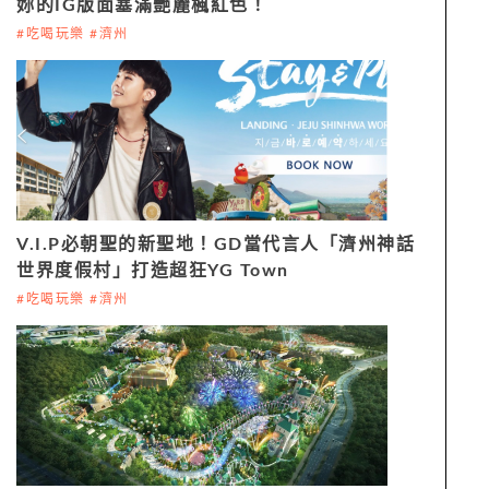
妳的IG版面塞滿艷麗楓紅色！
#吃喝玩樂 #濟州
V.I.P必朝聖的新聖地！GD當代言人「濟州神話
世界度假村」打造超狂YG Town
#吃喝玩樂 #濟州