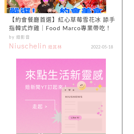
【約會餐廳首選】紅心草莓雪花冰 舔手
指韓式炸雞｜Food Marco專業帶吃！
by 妞影音
Niuschelin
妞其林
2022-05-18
來點生活新靈感
妞新聞YT訂起來！
走起 >