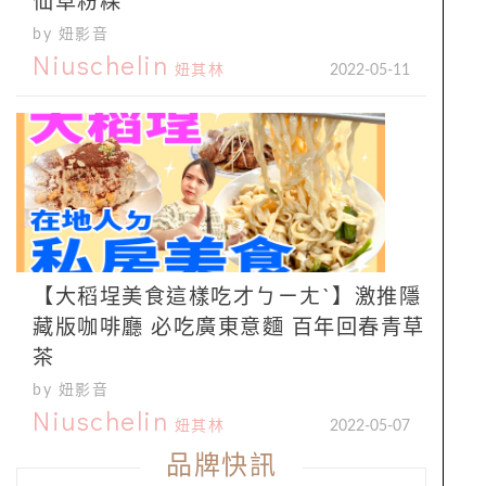
仙草粉粿
by 妞影音
Niuschelin
妞其林
2022-05-11
【大稻埕美食這樣吃才ㄅㄧㄤˋ】激推隱
藏版咖啡廳 必吃廣東意麵 百年回春青草
茶
by 妞影音
Niuschelin
妞其林
2022-05-07
品牌快訊