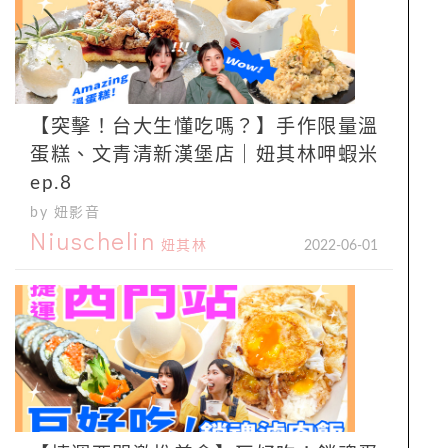
【突擊！台大生懂吃嗎？】手作限量溫
蛋糕、文青清新漢堡店｜妞其林呷蝦米
ep.8
by 妞影音
Niuschelin
妞其林
2022-06-01