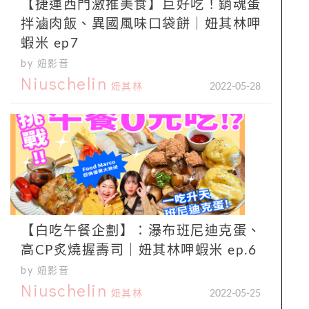
【捷運西門激推美食】巨好吃！銷魂蛋
拌滷肉飯、異國風味口袋餅｜妞其林呷
蝦米 ep7
by 妞影音
Niuschelin
妞其林
2022-05-28
【白吃午餐企劃】：瀑布班尼迪克蛋、
高CP炙燒握壽司｜妞其林呷蝦米 ep.6
by 妞影音
Niuschelin
妞其林
2022-05-25