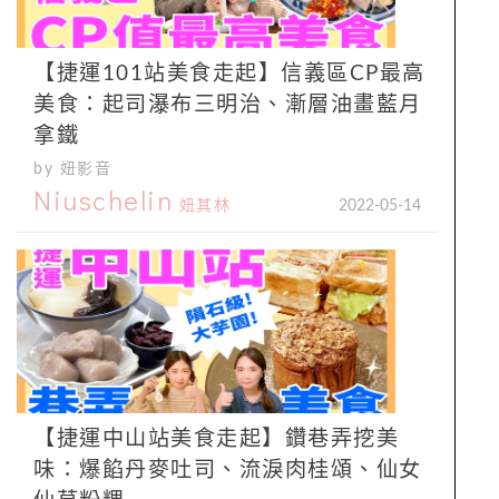
【捷運101站美食走起】信義區CP最高
美食：起司瀑布三明治、漸層油畫藍月
拿鐵
by 妞影音
Niuschelin
妞其林
2022-05-14
【捷運中山站美食走起】鑽巷弄挖美
味：爆餡丹麥吐司、流淚肉桂頌、仙女