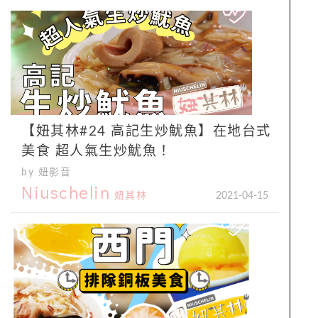
【妞其林#24 高記生炒魷魚】在地台式
美食 超人氣生炒魷魚！
by 妞影音
Niuschelin
妞其林
2021-04-15