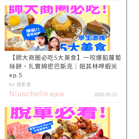
【師大商圈必吃5大美食】一咬爆餡蘿蔔
絲餅、扎實綿密巴斯克｜妞其林呷蝦米
ep.5
by 妞影音
Niuschelin
妞其林
2022-05-21