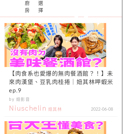
廚
選
房
擇
【肉食系也愛爆的無肉餐酒館？！】未
來肉漢堡、豆乳肉桂捲｜妞其林呷蝦米
ep.9
by 妞影音
Niuschelin
妞其林
2022-06-08