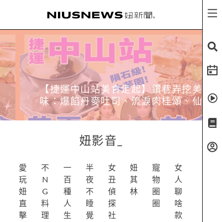
【捷運中山站美食走起】鑽巷弄挖美
味：爆餡丹麥吐司、流淚肉桂頌、仙
女仙草粉粿
妞影音
_
愛
不
一
半
女
妞
寵
女
玩
N
百
夜
丑
其
物
人
妞
G
種
不
偵
林
圈
聊
直
料
人
睡
探
圈
啥
擊
理
生
覺
社
款