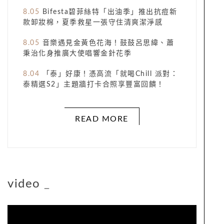
8.05
Bifesta碧菲絲特「出油季」推出抗痘新
款卸妝棉，夏季救星一張守住清爽潔淨感​
8.05
音樂遇見金黃色花海！鼓鼓呂思緯、蕭
秉治化身推廣大使唱響金針花季
8.04
「泰」好康！憑高流「就喝Chill 派對：
泰精選S2」主題牆打卡合照享豐富回饋！
READ MORE
video
_