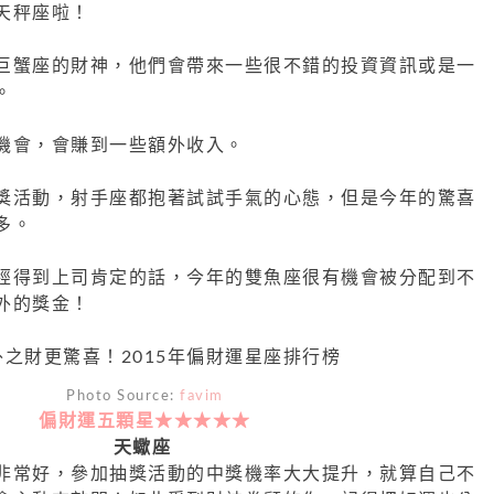
天秤座啦！
巨蟹座的財神，他們會帶來一些很不錯的投資資訊或是一
。
機會，會賺到一些額外收入。
獎活動，射手座都抱著試試手氣的心態，但是今年的驚喜
多。
經得到上司肯定的話，今年的雙魚座很有機會被分配到不
外的獎金！
Photo Source:
favim
偏財運五顆星★★★★★
天蠍座
非常好，參加抽獎活動的中獎機率大大提升，就算自己不