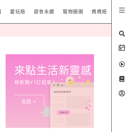
姐
愛玩妞
蔬食永續
寵物圈圈
媽媽妞
來點生活新靈感
妞新聞YT訂起來！
走起 >