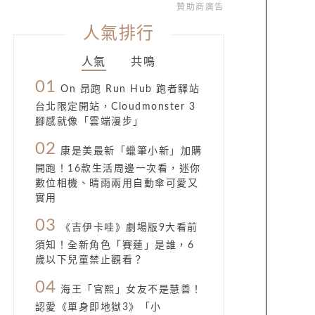
贊助商廣告
人氣排行
人氣
共鳴
01
On 昂跑 Run Hub 跑者驛站
台北限定開站，Cloudmonster 3
腳感就像「雲端漫步」
02
康是美最新「蠟筆小新」加購
開跑！16款生活周邊一次看，迷你
數位相機、晴雨兩用自動傘可愛又
實用
03
《吉伊卡哇》劇場版9大看前
須知！全新角色「賽蓮」是誰，6
歲以下兒童禁止觀看？
04
海王「官熙」女友不是慧善！
認愛《單身即地獄3》「小