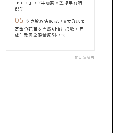
Jennie」，2年前雙人籃球早有端
倪？
05
皮克敏攻佔IKEA！8大分店限
定金色花苗＆專屬明信片必收，完
成任務再拿限量感謝小卡
贊助商廣告