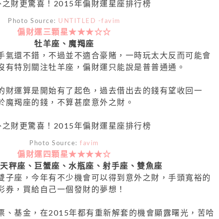
Photo Source:
UNTITLED -favim
偏財運三顆星★★★☆☆
牡羊座、魔羯座
手氣還不錯，不過並不適合豪賭，一時玩太大反而可能會
沒有特別關注牡羊座，偏財運只能說是普普通通。
的財運算是開始有了起色，過去借出去的錢有望收回一
於魔羯座的錢，不算甚麼意外之財。
Photo Source:
favim
偏財運四顆星★★★★☆
、天秤座、巨蟹座、
水瓶座、
射手座、雙魚座
雙子座，今年有不少機會可以得到意外之財，手頭寬裕的
彩券，買給自己一個發財的夢想！
票、基金，在2015年都有重新解套的機會顯露曙光，苦哈