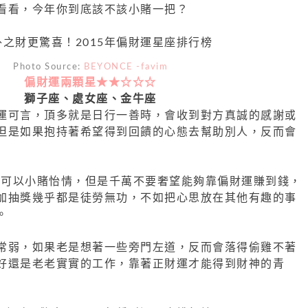
看看，今年你到底該不該小賭一把？
Photo Source:
BEYONCE -favim
偏財運兩顆星★★☆☆☆
獅子座、處女座、金牛座
運可言，頂多就是日行一善時，會收到對方真誠的感謝或
但是如果抱持著希望得到回饋的心態去幫助別人，反而會
5年可以小賭怡情，但是千萬不要奢望能夠靠偏財運賺到錢
，
加抽獎幾乎都是徒勞無功，不如把心思放在其他有趣的事
。
常弱，如果老是想著一些旁門左道，反而會落得偷雞不著
好還是老老實實的工作，靠著正財運才能得到財神的青