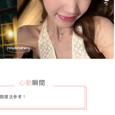
心動
瞬間
_
開運法參考！