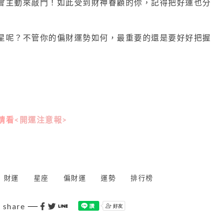
會主動來敲門！如此受到財神眷顧的你，記得把好運也分
星呢？不管你的偏財運勢如何，最重要的還是要好好把握
】
請看
<開運注意報>
財運
星座
偏財運
運勢
排行榜
share