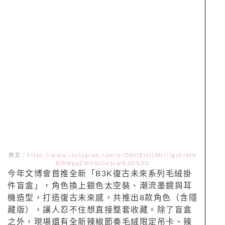
原文：
https://www.instagram.com/p/DbVtErJj1MI/?igsh=MX
RlbWpqZW94aGo1cw%3D%3D
今年文博會首推全新「B3K復古未來系列毛絨掛
件盲盒」，角色換上銀色太空裝、潮流墨鏡與耳
機造型，打造復古未來感，共推出8款角色（含隱
藏版），讓人忍不住想直接整套收藏。除了盲盒
之外，現場還有全新辣椒節奏毛絨限定吊卡、辣