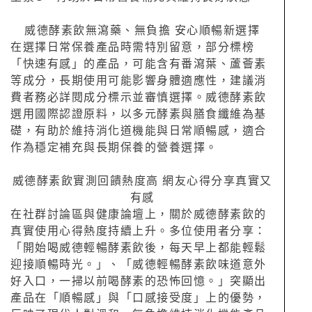
威德酵素飲無瀉藥、無負擔 安心順暢新選擇
在選擇日常保養產品時需特別留意，部分標榜
「快速有感」的產品，可能含有番瀉葉、蘆薈素
等成分，長期使用可能影響身體適應性，建議消
費者務必詳閱成分標示並審慎選擇。威德酵素飲
選用國際認證原料，以多元酵素與膳食纖維為基
礎，有助於維持消化道機能與日常順暢感，適合
作為穩定補充與長期保養的營養選擇。
威德酵素飲實測回饋熱度高 網友心得分享真實又
有感
在社群討論區與健康論壇上，關於威德酵素飲的
真實使用心得熱度持續上升。多位使用者分享：
「開始喝威德輕暢酵素飲後，每天早上都能輕鬆
迎接順暢時光。」、「威德輕暢酵素飲味道意外
好入口，一掃以前喝酵素的恐怖回憶。」突顯出
產品在「順暢感」與「口感接受度」上的優勢，