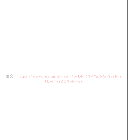
原文：
https://www.instagram.com/p/DbIKNMYgI5A/?igsh=e
TExdmxsZDNobmwy