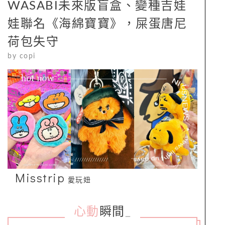
WASABI未來版盲盒、變種吉娃
娃聯名《海綿寶寶》，屎蛋唐尼
荷包失守
by
copi
Misstrip
愛玩妞
心動
瞬間
_