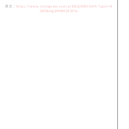
原文：
https://www.instagram.com/p/DbQIDBIiUX9/?igsh=N
GR0bmg2MW03ZXFm