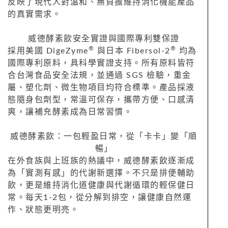
反映了現代人對溫和、無負擔維持消化機能產品
的真實需求。
威德酵素飲安全實證與國際專利雙保證
®
®
採用美國 DigeZyme
與日本 Fibersol-2
均為
國際專利原料，具科學實證支持。所有原料皆符
合台灣食品安全法規，並通過 SGS 檢驗，重金
屬、塑化劑、微生物項目均符合標準。產品採液
態隨身包劑型，常溫可保存，攜帶方便、口感清
爽，讓補充酵素成為日常習慣。
威德酵素飲：一包輕盈日常，從「卡卡」變「順
暢」
在外食族與上班族的熱議中，威德酵素飲逐漸成
為「實測有感」的代謝新選擇。不只是排便輔助
飲，更是維持消化道健康與代謝循環的輕保健日
常。每天1-2包，從分解到排空，讓健康自然運
作、狀態更明亮。