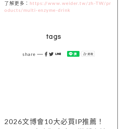
了解更多：
https://www.weider.tw/zh-TW/pr
oducts/multi-enzyme-drink
tags
share
2026文博會10大必買IP推薦！