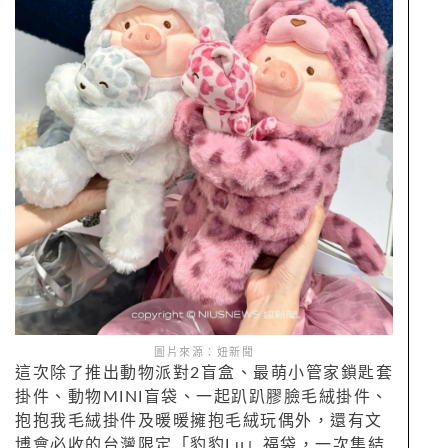
圖片來源：妞新聞
這次除了推出動物派對2盲盒、最萌小管家鎖匙套
掛件、動物MINI盲袋、一起趴趴膠臉毛絨掛件、
抱抱我毛絨掛件及暖暖擁抱毛絨玩偶外，還有文
博會必收的台灣限定「豹豹Lu」福袋，一次集結