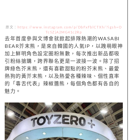
原文：
https://www.instagram.com/p/DbFxFblCTXh/?igsh=O
Tc5ZjA2MG41c2Rp
去年首度參與文博會就掀起排隊熱潮的WASABI
BEAR芥末熊，是來自韓國的人氣IP，以跩萌眼神
加上鮮明角色設定圈粉無數，每次推出新品都吸
引粉絲搶購，跨界聯名更是一波接一波。除了招
牌綠色芥末熊，還有喜歡甜點的粉芥末熊、最愛
熱狗的黃芥末熊，以及熱愛各種辣味、個性直率
的「毒舌代表」辣椒醬熊，每個角色都有各自的
魅力。