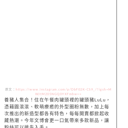
原文：
https://www.instagram.com/p/DbF02K-CS9_/?igsh=M
WJtM205NGQ0YXFmbw==
養豬人集合！住在午餐肉罐頭裡的罐頭豬LuLu，
憑藉圓滾滾、軟萌療癒的外型圈粉無數，加上每
次推出的新造型都各有特色，每每開賣都掀起收
藏熱潮。今年文博會更一口氣帶來多款新品，讓
粉絲可以搶先入手。