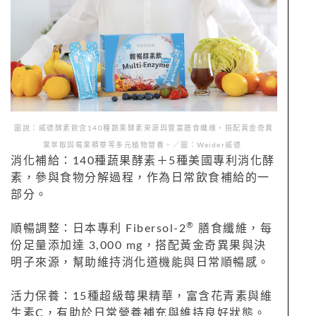
圖說：威德酵素飲含140種蔬果酵素來源與豐富膳食纖維，搭配黃金奇異
果萃取與莓果精華等多元植物營養。／圖：Weider威德
消化補給：140種蔬果酵素＋5種美國專利消化酵
素，參與食物分解過程，作為日常飲食補給的一
部分。
®
順暢調整：日本專利 Fibersol-2
膳食纖維，每
份足量添加達 3,000 mg，搭配黃金奇異果與決
明子來源，幫助維持消化道機能與日常順暢感。
活力保養：15種超級莓果精華，富含花青素與維
生素C，有助於日常營養補充與維持良好狀態。