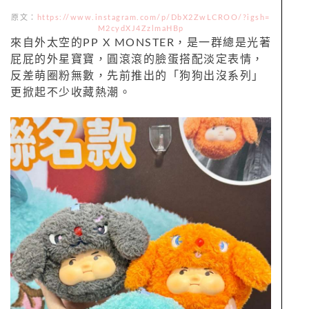
原文：
https://www.instagram.com/p/DbX2ZwLCROO/?igsh=
M2cydXJ4ZzlmaHBp
來自外太空的PP X MONSTER，是一群總是光著
屁屁的外星寶寶，圓滾滾的臉蛋搭配淡定表情，
反差萌圈粉無數，先前推出的「狗狗出沒系列」
更掀起不少收藏熱潮。