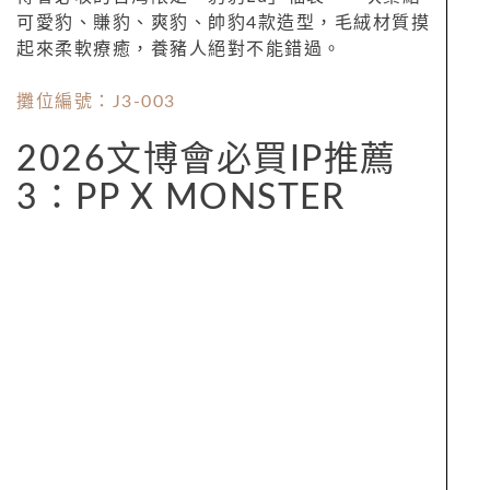
可愛豹、賺豹、爽豹、帥豹4款造型，毛絨材質摸
起來柔軟療癒，養豬人絕對不能錯過。
攤位編號：J3-003
2026文博會必買IP推薦
3：PP X MONSTER