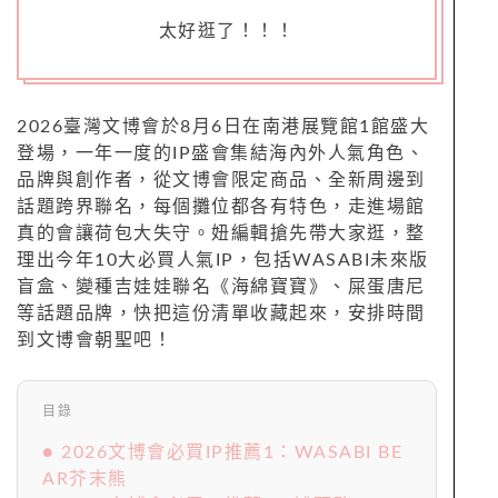
太好逛了！！！
2026臺灣文博會於8月6日在南港展覽館1館盛大
登場，一年一度的IP盛會集結海內外人氣角色、
品牌與創作者，從文博會限定商品、全新周邊到
話題跨界聯名，每個攤位都各有特色，走進場館
真的會讓荷包大失守。妞編輯搶先帶大家逛，整
理出今年10大必買人氣IP，包括WASABI未來版
盲盒、變種吉娃娃聯名《海綿寶寶》、屎蛋唐尼
等話題品牌，快把這份清單收藏起來，安排時間
到文博會朝聖吧！
目錄
● 2026文博會必買IP推薦1：WASABI BE
AR芥末熊