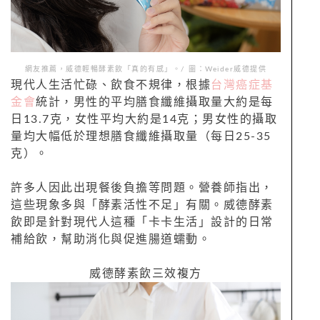
網友推薦，威德輕暢酵素飲「真的有感」。/ 圖：Weider威德提供
現代人生活忙碌、飲食不規律，根據
台灣癌症基
金會
統計，男性的平均膳食纖維攝取量大約是每
日13.7克，女性平均大約是14克；男女性的攝取
量均大幅低於理想膳食纖維攝取量（每日25-35
克）。
許多人因此出現餐後負擔等問題。營養師指出，
這些現象多與「酵素活性不足」有關。威德酵素
飲即是針對現代人這種「卡卡生活」設計的日常
補給飲，幫助消化與促進腸道蠕動。
威德酵素飲三效複方