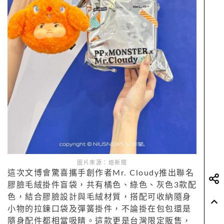
圖片來源：妞新聞
這次文博會驚喜攜手創作者Mr. Cloudy推出聯名
膠臉毛絨掛件盲袋，共有橘色、綠色、灰色3款配
色，結合膠臉設計與毛絨材質，搭配可收納隨身
小物的拉鍊口袋及彈簧掛件，不論掛在包包還是
隨身配件都相當吸睛。這款更是台灣限定販售，