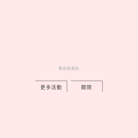
未來版盲盒、變種吉娃娃聯名《海綿寶
寶》，屎蛋唐尼荷包失守
by copi
Events
展演活動
2 days ago
贊助商廣告
更多活動
關閉
Love Dad！統一企業集團空運進口逾4
萬朵石斛蘭向天下爸爸致敬
by 妞編輯
Novelty
新鮮事
2 days ago