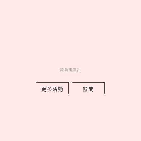
贊助商廣告
EASY SHOP 26週年慶開跑！「戀戀星
光」系列買一送一，美到捨不得只藏起
更多活動
關閉
來
by PRSTANd
Charming
美人計
7 hours ago