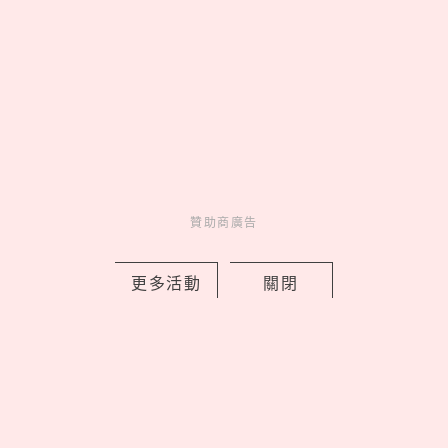
EASY SHOP 26週年慶開跑！「戀戀星
光」系列買一送一，美到捨不得只藏起
來
by PRSTANd
Charming
美人計
1 days ago
贊助商廣告
更多活動
關閉
lululemon 2026 秋季 Fast and Free™
跑步系列登場，用撞色穿出你的運動時