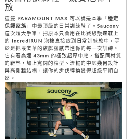
放
這雙
PARAMOUNT MAX
可以說是本季「
穩定
保護家族
」中最頂級的日常訓練鞋了。
Saucony
這次超大手筆，把原本只會用在比賽級競速鞋上
的
incrediRUN
泡棉直接放到日常訓練款中，等
於是把最奢華的旗艦腳感帶進你的每一次訓練。
它有著高達
43mm
的極致超厚中底，搭配同材質
的鞋墊，加上寬闊的楦型、流暢的中底幾何設計
與高側牆結構，讓你的步伐轉換變得超級平順自
然。