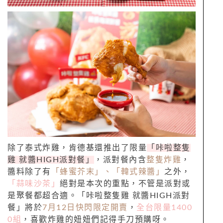
除了泰式炸雞，肯德基還推出了限量
「咔啦整隻
雞 就醬HIGH派對餐」
，派對餐內含
整隻炸雞
，
醬料除了有
「蜂蜜芥末」、「韓式辣醬」
之外，
「蒜味沙茶」
絕對是本次的重點，不管是派對或
是聚餐都超合適。「咔啦整隻雞 就醬HIGH派對
餐」將於
7月12日快閃限定開賣
，
全台限量1400
0組
，喜歡炸雞的妞妞們記得手刀預購呀。