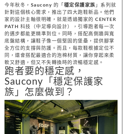
今年秋冬，
Saucony
的「
穩定保護家族
」系列就
針對這個核心需求，推出了四大跑鞋新品。他們
家的設計主軸很明確，就是透過獨家的
CENTER
PATH
科技（中足導向設計），引導跑者每一次
的邁步都能更精準到位。同時，搭配高側牆與寬
底盤結構，讓鞋子像一個堅固的堡壘，提供腳掌
全方位的支撐與防護。而且，每款鞋根據定位不
同，還會搭配最適合的泡棉材質，讓你穿起來柔
軟又舒適，但又不失轉換時的流暢穩定感。
跑者要的穩定感，
Saucony「穩定保護家
族」怎麼做到？