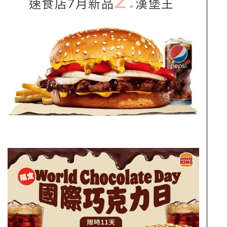
2
.
速食店7月新品
漢堡王