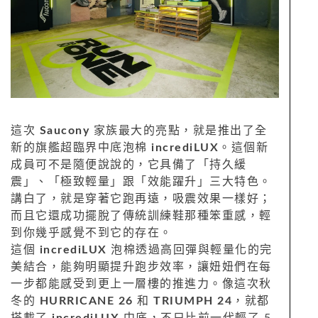
這次
Saucony
家族最大的亮點，就是推出了全
新的旗艦超臨界中底泡棉
incrediLUX
。這個新
成員可不是隨便說說的，它具備了「持久緩
震」、「極致輕量」跟「效能躍升」三大特色。
講白了，就是穿著它跑再遠，吸震效果一樣好；
而且它還成功擺脫了傳統訓練鞋那種笨重感，輕
到你幾乎感覺不到它的存在。
這個
incrediLUX
泡棉透過高回彈與輕量化的完
美結合，能夠明顯提升跑步效率，讓妞妞們在每
一步都能感受到更上一層樓的推進力。像這次秋
冬的
HURRICANE 26
和
TRIUMPH 24
，就都