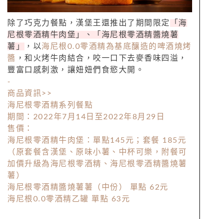
除了巧克力餐點，漢堡王還推出了期間限定
「
海
尼根零酒精牛肉堡」、「海尼根零酒精醬燒薯
薯」
，以
海尼根
0.0
零酒精為基底釀造的啤酒燒烤
醬
，和火烤牛肉結合，咬一口下去麥香味四溢，
豐富口感刺激，讓妞妞們食慾大開。
-
商品資訊>>
海尼根零酒精系列餐點
期間：
2022
年
7
月
14
日至2022年
8
月
29
日
售價：
海尼根零酒精牛肉堡：單點
145
元；套餐
185
元
（原套餐含漢堡、原味小薯、中杯可樂，
附餐可
加價升級為海尼根零酒精、海尼根零酒精醬燒薯
薯）
海尼根零酒精醬燒薯薯（中份） 單點
62
元
海尼根
0.0
零酒精乙罐 單點
63
元