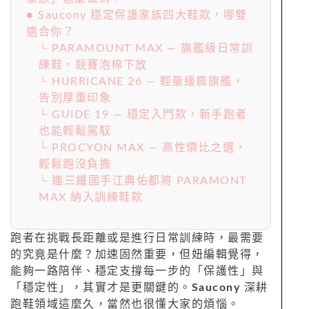
● Saucony 穩定保護家族四大鞋款，哪雙
適合你？
└ PARAMOUNT MAX — 旗艦級日常訓
練鞋，競賽泡棉下放
└ HURRICANE 26 — 輕量緩震旗艦，
告別厚重印象
└ GUIDE 19 — 穩定入門款，新手跑者
也能輕鬆駕馭
└ PROCYON MAX — 高性價比之選，
輕鬆跑沒負擔
└ 連三鐵國手江典佑都將 PARAMONT
MAX 納入訓練鞋款
跑者在挑戰長距離或是進行日常訓練時，最需要
的究竟是什麼？加速固然重要，但妞編輯覺得，
能夠一路陪伴、穩定支撐每一步的「保護性」與
「穩定性」，其實才是更關鍵的。
Saucony
深耕
跑鞋領域這麼久，當然也很懂大家的煩惱。