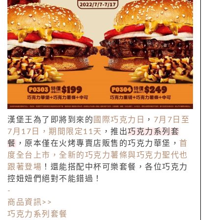
漢堡王為了即將到來的
國際巧克力日
，
7月7日至
7月17日，期間限定11天
，推出
巧克力系列套
餐
，原本僅在火烤專賣店販售的巧克力華堡，
首
度全台上市，全新的巧克力薯條與巧克力聖代也
跟著登場
！還能搭配中杯可樂套餐，各位巧克力
控妞妞們絕對不能錯過！
-
商品資訊>>
巧克力系列套餐