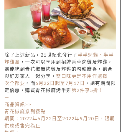
除了上述新品，21世紀也發行了
半半烤雞、半半
炸雞盒
，一次可以享用到招牌香草烤雞及炸雞，
還能吃到青花椒麻烤雞及炸雞的勾魂麻香，適合
與好友家人一起分享，
雙口味更是不用作選擇一
次全都要
。而
6月22日起至7月17日
，還有期間限
定優惠，購買青花椒麻烤半雞
第2件享5折！
－
商品資訊>>
青花椒麻系列餐點
期間：2022年6月22日至2022年9月20日，限期
供應或售完為止