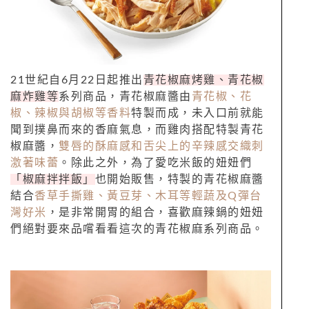
21世紀自6月22日起推出
青花椒麻烤雞、青花椒
麻炸雞等
系列商品，青花椒麻醬由
青花椒、花
椒、辣椒與胡椒等香料
特製而成，未入口前就能
聞到撲鼻而來的香麻氣息，而雞肉搭配特製青花
椒麻醬，
雙唇的酥麻感和舌尖上的辛辣感交織刺
激著味蕾
。除此之外，為了愛吃米飯的妞妞們
「椒麻拌拌飯」
也開始販售，特製的青花椒麻醬
結合
香草手撕雞、黃豆芽、木耳等輕蔬及Q彈台
灣好米
，是非常開胃的組合，喜歡麻辣鍋的妞妞
們絕對要來品嚐看看這次的青花椒麻系列商品。