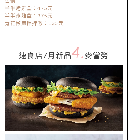
售價：
半半烤雞盒：475元
半半炸雞盒：375元
青花椒麻拌拌飯：135元
4
.
速食店7月新品
麥當勞