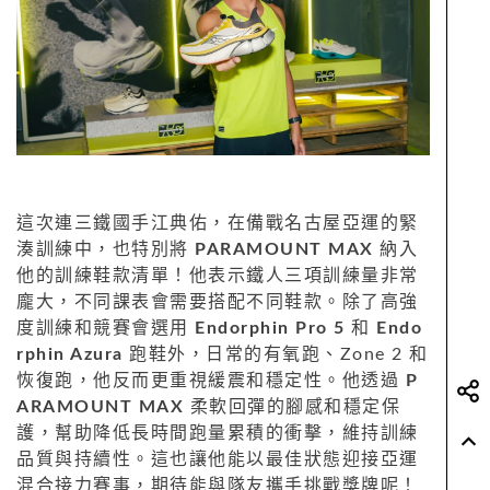
這次連三鐵國手江典佑，在備戰名古屋亞運的緊
湊訓練中，也特別將
PARAMOUNT MAX
納入
他的訓練鞋款清單！他表示鐵人三項訓練量非常
龐大，不同課表會需要搭配不同鞋款。除了高強
度訓練和競賽會選用
Endorphin Pro 5
和
Endo
rphin Azura
跑鞋外，日常的有氧跑、Zone 2 和
恢復跑，他反而更重視緩震和穩定性。他透過
P
ARAMOUNT MAX
柔軟回彈的腳感和穩定保
護，幫助降低長時間跑量累積的衝擊，維持訓練
品質與持續性。這也讓他能以最佳狀態迎接亞運
混合接力賽事，期待能與隊友攜手挑戰獎牌呢！