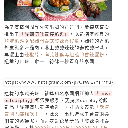
為了疫情期間許久沒出國的妞妞們，肯德基這次
推出了
「酸辣滴咔泰檸脆雞」
，以肯德基經典的
咔啦脆雞搭配獨門泰式酸辣香檸醬
，獨特的香脆
外皮與多汁雞肉，淋上酸酸辣辣的泰式酸檸醬，
再灑上由
辣椒片、洋芫荽葉等組成的香辣灑粉
，
道地的口味，嚐一口彷彿一秒置身於泰國。
https://www.instagram.com/p/CfWEYfTMfu7
這樣的泰式美味，就連知名泰國網紅神人
「Lowc
ostcosplay」
都深受吸引，更搞笑cosplay扮起
新品「酸辣滴咔泰檸脆雞」，並貼文表示
「就連
泰國人都想吃！」
，此文一出也造成了台泰兩邊
網友的熱議呢。而這次肯德基新品「酸辣滴咔泰