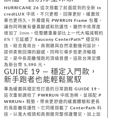
HURRICANE 26
這次搭載了前面提到的全新
in
crediLUX
中底，不只更輕、回彈更好，緩震效
果也更持久。外層還有
PWRRUN Frame
包覆，
讓你同時擁有優異腳感和防護性。雖然中底厚度
增加了 3mm，但整體重量卻比上一代大幅減輕約
8%！它延續了
Saucony CenterPath™
穩定科
技，結合寬底台、高側牆與自然滾動幾何設計，
提供柔軟回彈的腳感，同時引導步態更流暢穩
定，是中長距離慢跑的頂級首選。這款台灣定價
為新台幣
5,590
元。
GUIDE 19 — 穩定入門款，
新手跑者也能輕鬆駕馭
專為緩震與穩定性打造的日常跑鞋
GUIDE 19
，
這次重新調校了
PWRRUN
中底泡棉，並搭配
P
WRRUN+
鞋墊，帶來更舒適的緩震體驗和更長
的長距離保護性。它同樣搭載了
CenterPath
科
技，以寬大楦頭和高側牆完整保護雙足，加上加