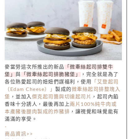
麥當勞這次所推出的新品
「微牽絲起司排雙牛
堡」
與
「微牽絲起司排脆豬堡」
，完全就是為了
各位熱愛起司的妞妞們謀福利，使用
「艾登起司
（Edam Cheese）」
製成的
微牽絲起司排整塊入
堡
，並加入
傑克起司醬與切達起司片
，起司內餡
香味十分誘人，最後再加上
兩片100%純牛肉或
本產豬後腿肉製成的炸豬排
，讓視覺和味覺能有
滿滿的享受。
-
商品資訊>>