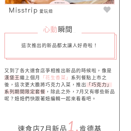
Misstrip
愛玩妞
心動
瞬間
_
這次推出的新品都太讓人好奇啦！
又到了各大速食店爭相推出新品的時候啦，像是
漢堡王
繼上個月
「花生香菜」
系列餐點上市之
後，這次更大膽將巧克力入菜，推出
「巧克力」
系列期間限定套餐
，除此之外，7月又有哪些新品
呢？妞妞們快跟著妞編輯一起來看看吧。
1.
速食店7月新品
肯德基