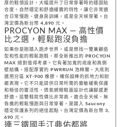
厚的鞋領設計，大幅提升了日常穿著時的穩固貼
合度。自然穩定和舒適緩震的特性，讓它非常適
合日常慢跑、健身房訓練，或是全天候穿著。台
灣定價為新台幣
4,890
元。
PROCYON MAX — 高性價
比之選，輕鬆跑沒負擔
如果你是剛踏入跑步世界，或是想找一雙兼顧造
型和性能的輕鬆跑鞋，那全新推出的
PROCYON
MAX
絕對值得考慮。它有著加寬的底座和高側
壁結構，搭配厚實的
PWRRUN
泡棉層，大底則
選用分區
XT-900
橡膠，確保超棒的抓地力和耐
磨表現。它不只能提供日常所需的靈敏緩衝保護
和極佳的靈活性，透氣網眼鞋面設計也讓腳感更
舒適。這雙鞋款性價比非常高，適合全天候、無
負擔的輕鬆慢跑與日常穿著，是踏入
Saucony
穩定保護系列的絕佳起點。台灣定價為新台幣
3,
690
元。
連三鐵國手江典佑都將