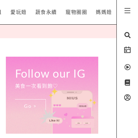
姐
愛玩妞
蔬食永續
寵物圈圈
媽媽妞
Follow our IG
美食一次看到飽♡
Go >