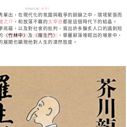
source:
wiki
秀輩出，在現代化的氛圍與戰爭的餘韻之中，環境緊張而
龍之介
，和放蕩不羈的
太宰治
都是這個時代下的結晶。
學底蘊，以及對社會的批判，寫出許多膾炙人口的諷刺短
的
〈
竹林中〉
及
〈羅生門〉
，華麗辭藻堆砌出的場景中，
的展開也顯現他對人生的漠然態度。