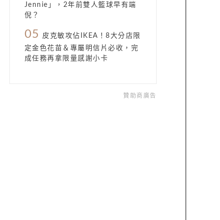
Jennie」，2年前雙人籃球早有端
倪？
05
皮克敏攻佔IKEA！8大分店限
定金色花苗＆專屬明信片必收，完
成任務再拿限量感謝小卡
贊助商廣告