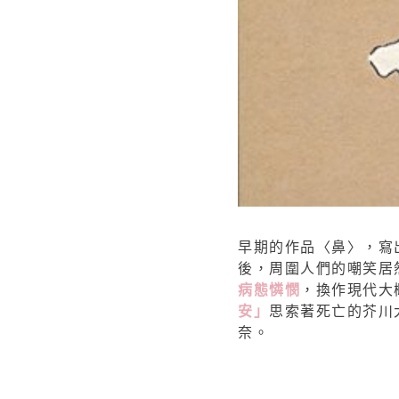
早期的作品〈鼻〉，寫
後，周圍人們的嘲笑居
病態憐憫
，換作現代大
安」
思索著死亡的芥川
奈。