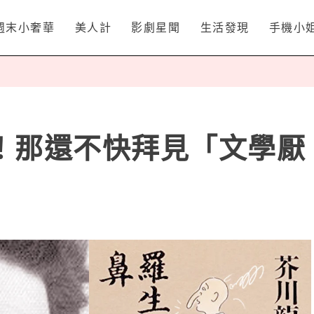
週末小奢華
美人計
影劇星聞
生活發現
手機小
！那還不快拜見「文學厭