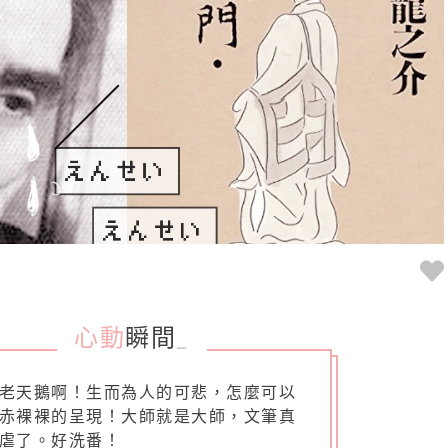
心動
瞬間
_
老天鵝啊！生而為人的可悲，怎麼可以
赤裸裸的呈現！大師就是大師，文筆真
虐了。好洗番！