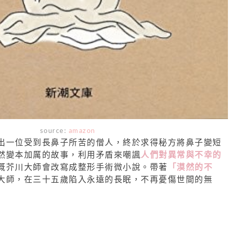
source:
amazon
出一位受到長鼻子所苦的僧人，終於求得秘方將鼻子變短
然變本加厲的故事，利用矛盾來嘲諷
人們對異常與不幸的
概芥川大師會改寫成整形手術微小說。帶著
「漠然的不
大師，在三十五歲陷入永遠的長眠，不再憂傷世間的無