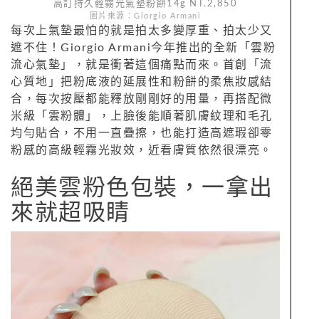
高訂持久輕霧光氣墊粉餅14g NT.2,850
圖片來源：Giorgio Armani
每次上氣墊最怕的就是拍太多變厚重、拍太少又
遮不住！Giorgio Armani今年推出的全新「雲粉
流心氣墊」，就是衝著這個痛點而來。首創「流
心質地」把粉底液的延展性和粉餅的柔焦妝感結
合，每次按壓都能釋放剛剛好的用量，再搭配微
米級「雲粉體」，上臉後能順著肌膚紋理和毛孔
均勻貼合，不用一直疊擦，也能打造高遮瑕卻零
粉感的高級輕霧光妝效，近看膚質依然很漂亮。
絕美雲粉色包裝，一拿出
來就超吸睛