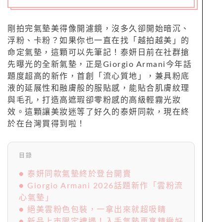
剛拍完氣墊美得像開濾鏡，沒多久卻開始暗沉、
浮粉、卡粉？如果你也一直在找「越拍越美」的
命定氣墊，這顆可以先筆記！泰妍日前在社群搶
先曝光的全新氣墊，正是Giorgio Armani今年話
題度超高的新作，首創「流心質地」，兼具粉底
液的延展性和融膚般的服貼感，能貼合肌膚紋理
與毛孔，打造高遮瑕卻零粉感的高級輕霧光妝
效。這顆讓美妝迷等了好久的泰妍同款，現在終
於在台灣買得到啦！
目錄
● 泰妍同款氣墊終於登台開賣
● Giorgio Armani 2026話題新作「雲粉流
心氣墊」
● 絕美雲粉色包裝，一拿出來就超吸睛
● 新品上市限定禮遇！入手氣墊再享精緻好