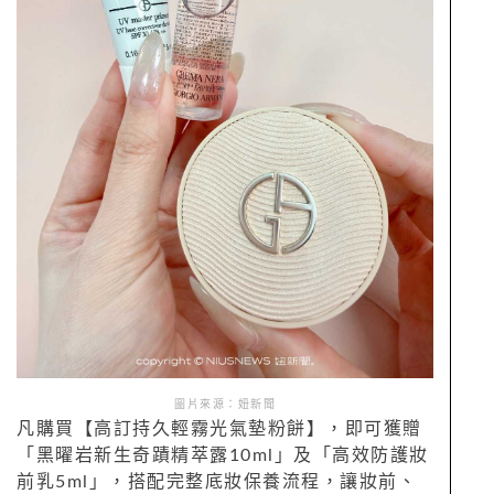
圖片來源：妞新聞
凡購買【高訂持久輕霧光氣墊粉餅】，即可獲贈
「黑曜岩新生奇蹟精萃露10ml」及「高效防護妝
前乳5ml」，搭配完整底妝保養流程，讓妝前、