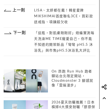
上一則
LISA、太妍都在戴！韓星愛牌
MIKSHIMAI首度聯名3CE，買彩妝
送戒指、項鍊超欠收
下一則
「這瓶，對肌膚剛剛好」妞編實測每
天洗澡ME TIME寵愛自己，你不能
不知道的開架新品「彎彎 pH5.5 沐
浴乳」與市售pH5.5沐浴乳大評比
On 昂跑 Run Hub 跑者
驛站台北限定開站，
Cloudmonster 3 腳感就
像「雲端漫步」
2026夏天防曬推薦！日本
橫掃6大獎安耐曬「膠原保