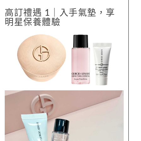
高訂禮遇 1｜入手氣墊，享
明星保養體驗