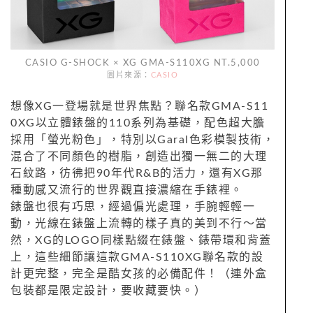
CASIO G-SHOCK × XG GMA-S110XG NT.5,000
圖片來源：
CASIO
想像XG一登場就是世界焦點？聯名款GMA-S11
0XG以立體錶盤的110系列為基礎，配色超大膽
採用「螢光粉色」，特別以Garal色彩模製技術，
混合了不同顏色的樹脂，創造出獨一無二的大理
石紋路，彷彿把90年代R&B的活力，還有XG那
種動感又流行的世界觀直接濃縮在手錶裡。
錶盤也很有巧思，經過偏光處理，手腕輕輕一
動，光線在錶盤上流轉的樣子真的美到不行～當
然，XG的LOGO同樣點綴在錶盤、錶帶環和背蓋
上，這些細節讓這款GMA-S110XG聯名款的設
計更完整，完全是酷女孩的必備配件！（連外盒
包裝都是限定設計，要收藏要快。）