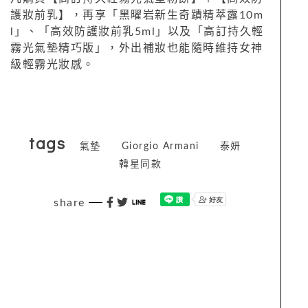
護妝前乳】，再享「黑曜岩新生奇蹟精萃露10m
l」、「高效防護妝前乳5ml」以及「高訂持久輕
霧光氣墊精巧版」，外出補妝也能隨時維持女神
級輕霧光妝感。
tags
氣墊
Giorgio Armani
泰妍
韓星同款
share