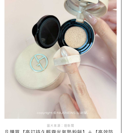
圖片來源：妞新聞
凡購買【高訂持久輕霧光氣墊粉餅】＋【高效防