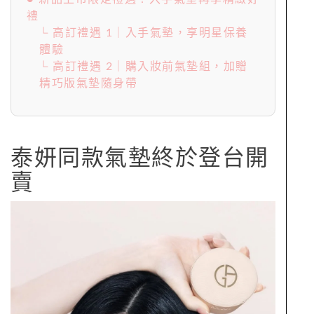
禮
└ 高訂禮遇 1｜入手氣墊，享明星保養
體驗
└ 高訂禮遇 2｜購入妝前氣墊組，加贈
精巧版氣墊隨身帶
泰妍同款氣墊終於登台開
賣