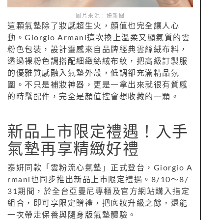
圖片來源：妞新聞
這顆氣墊除了妝感超生火，顏值也完全讓人心
動。Giorgio Armani這次換上溫柔又顯氣質的雲
粉色包裝，設計靈感來自品牌經典雲絲絨布料，
透過裸粉色調搭配細緻絲絨布紋，把高級訂製服
的優雅質感融入氣墊外殼，低調卻充滿精品氛
圍。不只是補妝神器，更是一拿出來就很有質感
的時髦配件，完全是顏值控會想收藏的一顆。
新品上市限定禮遇！入手
氣墊再享精緻好禮
泰妍同款「雲粉流心氣墊」正式登台，Giorgio A
rmani也同步推出新品上市限定禮遇。
8/10～8/
31期間，於全台亞曼尼專櫃及官方網站購入指定
組合，即可享限定贈禮，把底妝升級之餘，還能
一次帶走保養與隨身版氣墊體驗。