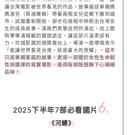
讓台灣電影被世界看見的作品。故事描述單親媽
媽淑芬（蔡淑臻飾）帶著兩個女兒從鄉下搬到城
市，試圖重新開始，卻也在過程中映照出台灣女
生的成長故事。演員們真摯自然的演出，加上鄒
時擎導演細膩的鏡頭語言，讓這部片溫柔卻有
力。坎城影展的頒獎舞台上，導演一度哽咽表示
「能讓世界看見台灣，就是最大的榮耀」。
這不
只是單親家庭的故事，更是一部關於女性生命韌
性與選擇的寫實電影，值得每個妞妞靜下心細細
品味！
6.
2025下半年7部必看國片
《河鰻》