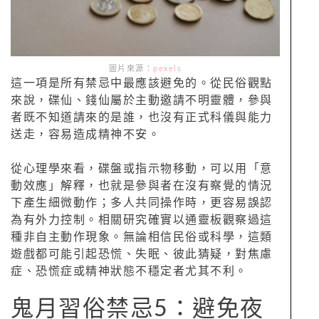
圖片來源：
pexels
這一項是所有禁忌中最應該避免的。從民俗觀點
來說，碟仙、錢仙屬於主動邀請不明靈體，參與
者既不知道請來的是誰，也沒有正式科儀與能力
送走，容易造成精神不安。
從心理學來看，碟盤或指示物移動，可以用「意
動效應」解釋，也就是參與者在沒有察覺的情況
下產生細微動作；多人共同操作時，更容易誤認
為有外力控制。相關研究確實以通靈板觀察過這
種非自主動作現象。無論相信民俗或科學，這類
遊戲都可能引起恐慌、失眠、彼此猜疑，對焦慮
症、恐慌症或精神狀態不穩定者尤其不利。
鬼月習俗禁忌5：避免夜