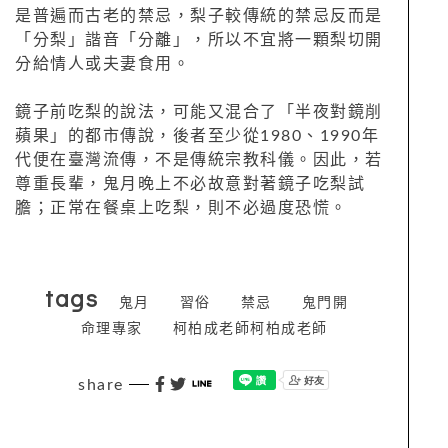
是普遍而古老的禁忌，梨子較傳統的禁忌反而是
「分梨」諧音「分離」，所以不宜將一顆梨切開
分給情人或夫妻食用。
鏡子前吃梨的說法，可能又混合了「半夜對鏡削
蘋果」的都市傳說，後者至少從1980、1990年
代便在臺灣流傳，不是傳統宗教科儀。因此，若
尊重長輩，鬼月晚上不必故意對著鏡子吃梨試
膽；正常在餐桌上吃梨，則不必過度恐慌。
tags
鬼月
習俗
禁忌
鬼門開
命理專家
柯柏成老師柯柏成老師
share