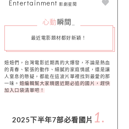
Entertainment
影劇星聞
心動
瞬間
_
最近電影題材都好新穎！
妞妞們，台灣電影近期真的大爆發，
不論是熱血
的青春、緊張的動作、細膩的家庭情感，還是讓
人窒息的懸疑，都能在這波片單裡找到最愛的那
一味。
妞編輯幫大家精選近期必追的國片，趕快
加入口袋清單吧！
1.
2025下半年7部必看國片