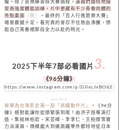
耀。除了音樂練習與大賽過程，
演員們還特地接
受高強度體能訓練，片中更藏有不少青春肉體的
亮點畫面
（笑）
。最終的「百人行進管樂大賽」
場景震撼十足，看完真的會忍不住熱血沸騰，想
起自己青春裡那段全力以赴的時光。
3.
2025下半年7部必看國片
《96分鐘》
https://www.instagram.com/p/DJIxcJvBO62
source:
IG
被譽為台灣影史第一部「高鐵動作片」
，《96分
鐘》絕對能讓你從頭緊張到尾！由洪子烜導演打
造，集結林柏宏、宋芸樺、李李仁、王柏傑等實
力派演員，規模龐大到連高鐵零件都特地從日本