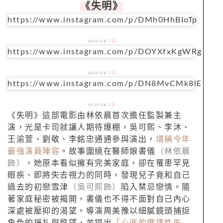
《失明》
https://www.instagram.com/p/DMh0HhBIoTp
source:
IG
https://www.instagram.com/p/DOYXfxKgWRg
source:
IG
https://www.instagram.com/p/DN8MvCMk8lE
source:
IG
《失明》這部電影由林依晨首次擔任監製兼主
演，光是卡司就讓人期待爆棚，吳可熙、李沐、
王渝萱、劉敬、李銘忠通通參與演出，
堪稱今年
最強演員陣容
。故事圍繞在醫師娘書儀
（林依晨
飾）
，她原本看似擁有完美家庭，卻在罹患罕見
眼疾、即將失去視力的同時，發現兒子竟和自己
過去的初戀雪津
（吳可熙飾）
陷入禁忌戀情。隨
著家庭秘密被揭開，書儀也不得不面對自己內心
深處被壓抑的渴望。導演周美豫以細膩鏡頭捕捉
角色的掙扎與慾望，並提出
「心底的選擇性失