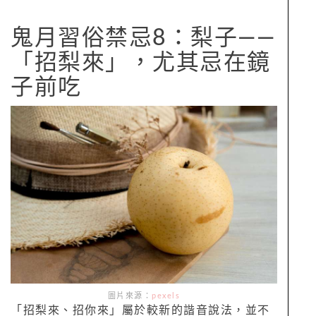
鬼月習俗禁忌8：梨子——
「招梨來」，尤其忌在鏡
子前吃
圖片來源：
pexels
「招梨來、招你來」屬於較新的諧音說法，並不