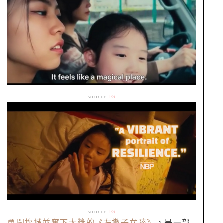
source:
IG
source:
IG
勇闖坎城並奪下大獎的《左撇子女孩》
，是一部