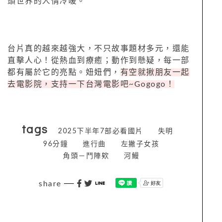
頭世界的人情冷暖。
台片真的越來越強大，不只故事題材多元，還能
直擊人心！從熱血到療癒；動作到懸疑，每一部
都有屬於它的亮點。妞妞們，
有空就揪朋友一起
去電影院，支持一下台灣電影吧~Gogogo！
tags
2025下半年7部必看國片
失明
96分鐘
進行曲
左撇子女孩
角頭－鬥陣欸
河鰻
share