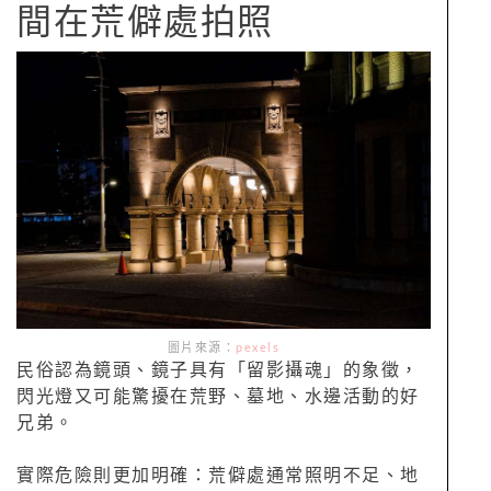
間在荒僻處拍照
圖片來源：
pexels
民俗認為鏡頭、鏡子具有「留影攝魂」的象徵，
閃光燈又可能驚擾在荒野、墓地、水邊活動的好
兄弟。
實際危險則更加明確：荒僻處通常照明不足、地