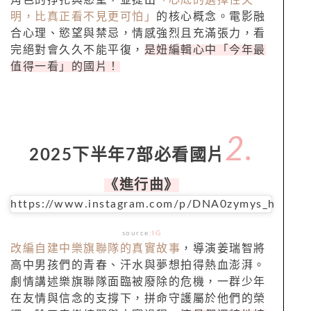
明，比真正看不見更可怕」
的核心概念。電影融
合心理、慾望與禁忌，情感強烈且充滿張力，看
完絕對會久久不能平復，
是妞編輯心中「今年最
值得一看」的國片！
2.
2025下半年7部必看國片
《進行曲》
https://www.instagram.com/p/DNA0zymys_h
source:
IG
改編自建中樂旗聯隊的真實故事
，導演姜瑞智將
高中男孩們的青春、汗水與夢想拍得熱血澎湃。
劇情講述樂旗聯隊面臨被廢除的危機，一群少年
在友情與信念的支撐下，拼命守護屬於他們的榮