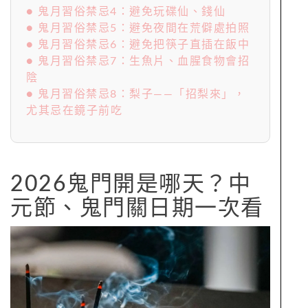
● 鬼月習俗禁忌4：避免玩碟仙、錢仙
● 鬼月習俗禁忌5：避免夜間在荒僻處拍照
● 鬼月習俗禁忌6：避免把筷子直插在飯中
● 鬼月習俗禁忌7：生魚片、血腥食物會招
陰
● 鬼月習俗禁忌8：梨子——「招梨來」，
尤其忌在鏡子前吃
2026鬼門開是哪天？中
元節、鬼門關日期一次看