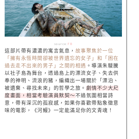
source:
FB
這部片帶有濃濃的寓言氣息，
故事聚焦於一位
「擁有永恆時間卻被世界遺忘的女子」和「困在
過去走不出來的男子」之間的相遇
。導演朱駿騰
以社子島為舞台，透過島上的漂流女子、失去供
奉的神明、流浪的豬，編織出一場關於「漂泊、
被遺棄、尋找未來」的哲學之旅。
劇情不少大尺
度畫面，相當考驗演員默契～
不過氛圍相當詩
意，帶有深沉的孤寂感，如果你喜歡帶點象徵意
味的電影，《河鰻》一定能滿足你的文青魂！