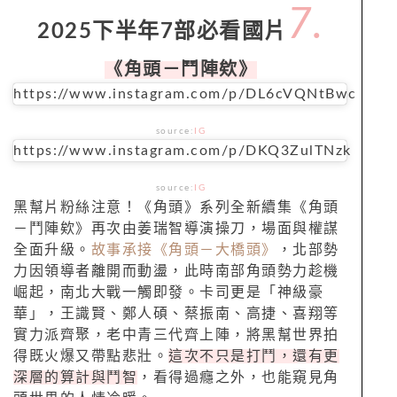
7.
2025下半年7部必看國片
《角頭－鬥陣欸》
https://www.instagram.com/p/DL6cVQNtBwc
source:
IG
https://www.instagram.com/p/DKQ3ZulTNzk
source:
IG
黑幫片粉絲注意！《角頭》系列全新續集《角頭
－鬥陣欸》再次由姜瑞智導演操刀，場面與權謀
全面升級。
故事承接《角頭－大橋頭》
，北部勢
力因領導者離開而動盪，此時南部角頭勢力趁機
崛起，南北大戰一觸即發。卡司更是「神級豪
華」，王識賢、鄭人碩、蔡振南、高捷、喜翔等
實力派齊聚，老中青三代齊上陣，將黑幫世界拍
得既火爆又帶點悲壯。
這次不只是打鬥，還有更
深層的算計與鬥智
，看得過癮之外，也能窺見角