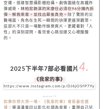
空運，搭建智慧攝影棚拍攝。劇情圍繞在高鐵炸
彈威脅，
林柏宏飾演的宋康任必須在96分鐘內拆
彈、解救乘客，並找出幕後真兇。
除了驚險的災
難場面，角色在生死一瞬間的抉擇更逼哭觀眾。
這部片不只是一場動作娛樂爽片，更藏著對「人
性」的深刻提問，看完會心跳加速又心裡酸酸
的。
4.
2025下半年7部必看國片
《我家的事》
https://www.instagram.com/p/DJ6jOSfP7Yy
source:
IG
如果你想大哭一場，《我家的事》會是最佳選
擇！
導演潘客印以彰化社頭為背景，重現自己兒