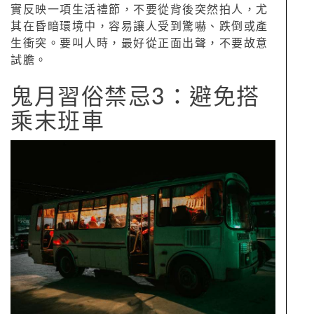
實反映一項生活禮節，不要從背後突然拍人，尤
其在昏暗環境中，容易讓人受到驚嚇、跌倒或產
生衝突。要叫人時，最好從正面出聲，不要故意
試膽。
鬼月習俗禁忌3：避免搭
乘末班車