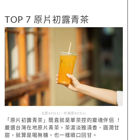
TOP 7 原片初露青茶
北部$40(L)、中南部$35(L)
「原片初露青茶」簡直就是單茶控的靈魂伴侶 ！
嚴選台灣在地原片青茶，茶湯淡雅清香、圓潤甘
甜，就算是喝無糖，也一樣順口回甘。