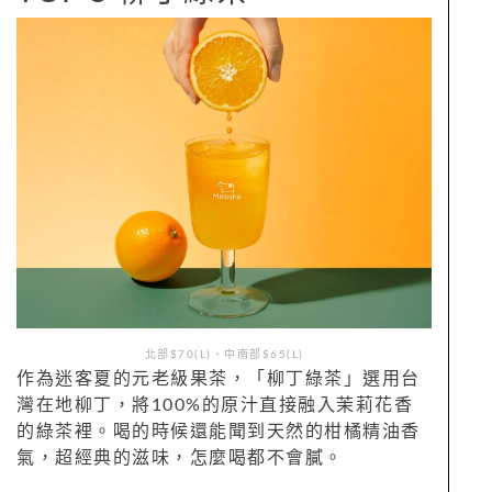
北部$70(L)、中南部$65(L)
作為迷客夏的元老級果茶，「柳丁綠茶」選用台
灣在地柳丁，將100%的原汁直接融入茉莉花香
的綠茶裡。喝的時候還能聞到天然的柑橘精油香
氣，超經典的滋味，怎麼喝都不會膩。