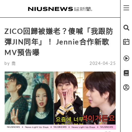
ZICO回歸被嫌老？傻喊「我跟防
彈JIN同年」！ Jennie合作新歌
MV預告曝
by
喬
2024-04-25