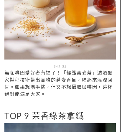
$45 (L)
無咖啡因愛好者有福了！「輕纖蕎麥茶」透過獨
家製程技術帶出高雅的蕎麥香氣，喝起來溫潤回
甘。如果想喝手搖，但又不想攝取咖啡因，這杯
絕對能滿足大家。
TOP 9 茉香綠茶拿鐵