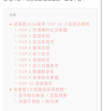
目錄
● 迷客夏2026夏季 TOP 10 人氣飲品揭曉
└ TOP 1 珍珠娜杯紅茶拿鐵
└ TOP 2 荔荔茉莉
└ TOP 3 白甘蔗青茶
└ TOP 4 蜜桃烏龍
└ TOP 5 柳丁綠茶
└ TOP 6 香柚綠茶
└ TOP 7 原片初露青茶
└ TOP 8 輕纖蕎麥茶
└ TOP 9 茉香綠茶拿鐵
└ TOP 10 夏嶼果茶
● 迷客夏2大隱藏版菜單推薦！
└ 荔多鮮奶果昔 + 荔荔椰果
└ 海鹽芒果綠 + 綠茶凍