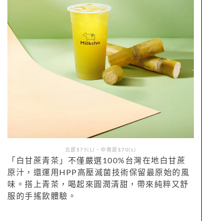
北部$75(L)、中南部$70(L)
「白甘蔗青茶」不僅嚴選100%台灣在地白甘蔗
原汁，還運用HPP高壓滅菌技術保留最原始的風
味。搭上青茶，喝起來圓潤清甜，帶來純粹又舒
服的手搖飲體驗。