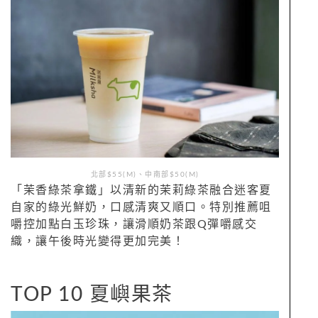
北部$55(M)、中南部$50(M)
「茉香綠茶拿鐵」以清新的茉莉綠茶融合迷客夏
自家的綠光鮮奶，口感清爽又順口。特別推薦咀
嚼控加點白玉珍珠，讓滑順奶茶跟Q彈嚼感交
織，讓午後時光變得更加完美！
TOP 10 夏嶼果茶