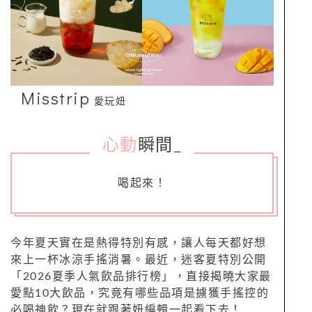
Misstrip
愛玩妞
心動
瞬間
_
喝起來！
今年夏天實在是熱得特別有感，讓人每天都好想
來上一杯冰涼手搖消暑。最近，迷客夏特別公開
「2026夏季人氣飲品排行榜」，直接揭曉大家最
愛點10大飲品，究竟有哪些品項是擄獲手搖控的
必喝神飲？現在就跟著妞編輯一起看下去！