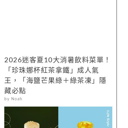
2026迷客夏10大消暑飲料菜單！
「珍珠娜杯紅茶拿鐵」成人氣
王，「海鹽芒果綠＋綠茶凍」隱
藏必點
by
Noah