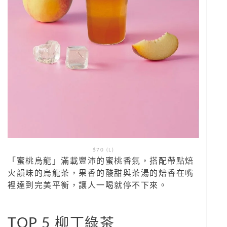
$70 (L)
「蜜桃烏龍」滿載豐沛的蜜桃香氣，搭配帶點焙
火韻味的烏龍茶，果香的酸甜與茶湯的焙香在嘴
裡達到完美平衡，讓人一喝就停不下來。
TOP 5 柳丁綠茶