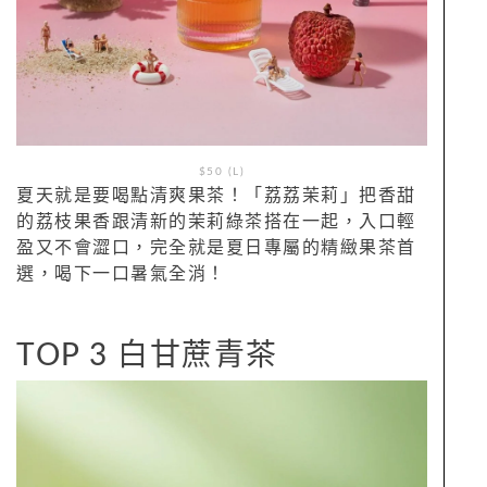
$50 (L)
夏天就是要喝點清爽果茶！「荔荔茉莉」把香甜
的荔枝果香跟清新的茉莉綠茶搭在一起，入口輕
盈又不會澀口，完全就是夏日專屬的精緻果茶首
選，喝下一口暑氣全消！
TOP 3 白甘蔗青茶