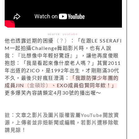
source:
youtube
他也透露近期的困擾
（？）
：「在跟LE SSERAFI
M一起拍攝Challenge舞蹈影片時，也有人說
我：『比想像中年輕好驚訝』」，讓他再度傻眼
抱怨：「我是看起來像什麼老人嗎？」其實2011
年出道的ZICO，是1992年出生，才剛剛滿30代
不久，最後只好瘋狂澄清：
「我跟防彈少年團的
成員JIN
（金碩珍）
、EXO成員伯賢同年欸！」
更多爆笑內容請鎖定4月30號的播出喔～
註：文章之影片及圖片版權皆屬
YouTube
開放資
源，上傳者並非妞新聞或編輯，若影片遭移除敬
請見諒！