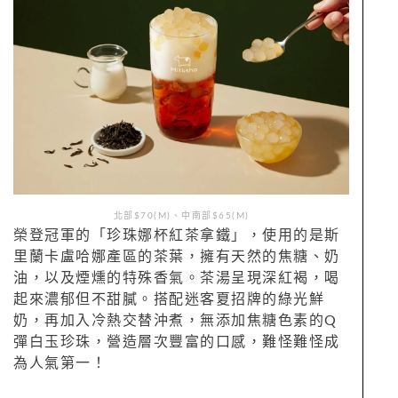
北部$70(M)、中南部$65(M)
榮登冠軍的「珍珠娜杯紅茶拿鐵」，使用的是斯
里蘭卡盧哈娜產區的茶葉，擁有天然的焦糖、奶
油，以及煙燻的特殊香氣。茶湯呈現深紅褐，喝
起來濃郁但不甜膩。搭配迷客夏招牌的綠光鮮
奶，再加入冷熱交替沖煮，無添加焦糖色素的Q
彈白玉珍珠，營造層次豐富的口感，難怪難怪成
為人氣第一！