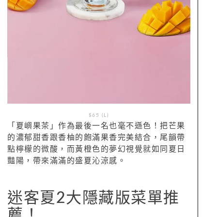
$65 (L)
「夏嶼果茶」作為最後一名也毫不遜色！把芒果
的濃郁甜香跟香柚的飽滿果香完美結合，尾韻帶
點檸檬的微酸，而黃橙色的夢幻視覺就如同夏日
豔陽，帶來滿滿的盛夏沁涼感。
迷客夏2大隱藏版菜單推
薦！