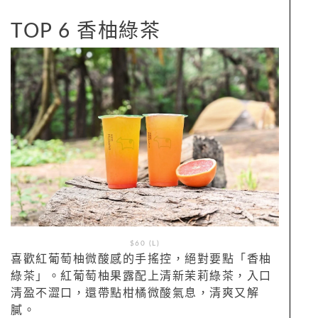
TOP 6 香柚綠茶
$60 (L)
喜歡紅葡萄柚微酸感的手搖控，絕對要點「香柚
綠茶」。紅葡萄柚果露配上清新茉莉綠茶，入口
清盈不澀口，還帶點柑橘微酸氣息，清爽又解
膩。