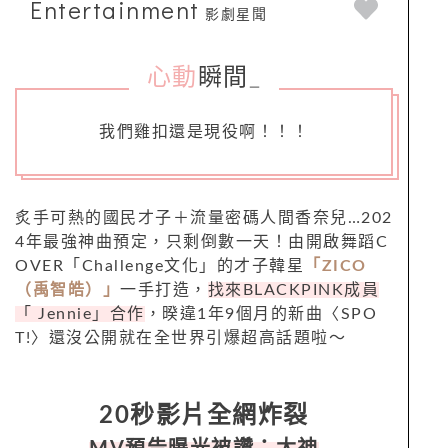
Entertainment
影劇星聞
心動
瞬間
_
我們雞扣還是現役啊！！！
炙手可熱的國民才子＋流量密碼人間香奈兒…202
4年最強神曲預定，只剩倒數一天！由開啟舞蹈C
OVER「Challenge文化」的才子韓星
「ZICO
（禹智皓）」
一手打造，
找來BLACKPINK成員
「 Jennie」合作
，暌違1年9個月的新曲〈SPO
T!〉還沒公開就在全世界引爆超高話題啦～
20秒影片全網炸裂