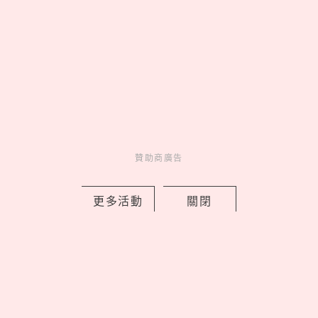
Charming
美人計
4 hours ago
贊助商廣告
《藍色監獄》真人版21大演員角色介
更多活動
關閉
紹！高橋文哉接受足球魔鬼特訓，窪田
正孝超神還原繪心甚八
by Noah
Movie
電影介紹
1 days ago