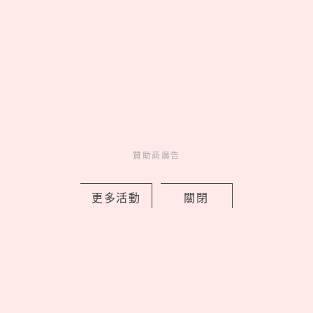
新北早餐店「只給SJ始源停車」！馬總
本尊「親臨打卡發脆」，喊話：常常幫
我換照片
by 喬
Celebrity
名人在幹嘛
2 days ago
贊助商廣告
更多活動
關閉
樂高《航海王》真人版7大新品售價＋開
賣日！喬巴首款積木人偶亮相，磁鼓城