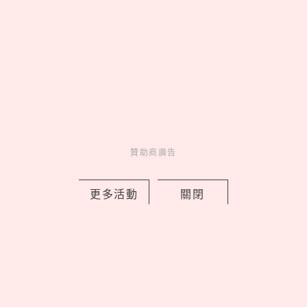
綠＋綠茶凍」隱藏必點
by Noah
Fun
吃喝玩樂
1 days ago
贊助商廣告
更多活動
關閉
《鏈鋸人》蕾潔篇快閃店免費入場！蕾
潔＆淀治花火約會燈箱必拍，超萌波奇
塔迴力車太欠收
by Noah
Events
展演活動
1 days ago